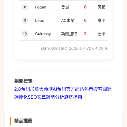
6
8
Foden
曼城
英超
6
9
Leao
AC米蘭
意甲
2
10
Guirassy
斯圖加特
德甲
Data Updated: 2026-07-22 04:39:16
相關標簽:
2.8預測
加拿大預測
AI預測
官方網站
熱門搜索
關鍵
詞優化
SEO文章
趨勢分析
避坑指南
精品推薦