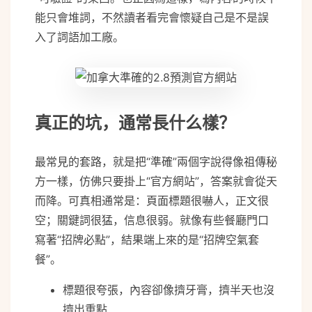
能只會堆詞，不然讀者看完會懷疑自己是不是誤
入了詞語加工廠。
真正的坑，通常長什么樣？
最常見的套路，就是把“準確”兩個字說得像祖傳秘
方一樣，仿佛只要掛上“官方網站”，答案就會從天
而降。可真相通常是：頁面標題很嚇人，正文很
空；關鍵詞很猛，信息很弱。就像有些餐廳門口
寫著“招牌必點”，結果端上來的是“招牌空氣套
餐”。
標題很夸張，內容卻像擠牙膏，擠半天也沒
擠出重點