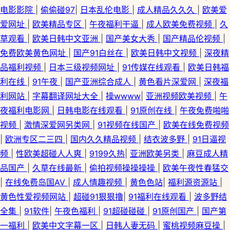
电影影院
|
偷偷碰97
|
日本乱伦电影
|
成人精品久久久
|
欧美爱
爱网址
|
欧美精品专区
|
午夜福利干逼
|
成人欧美免费视频
|
久
草观看
|
欧美日韩中文亚洲
|
国产美女大秀
|
国产精品伦视频
|
免费欧美黄色网址
|
国产91白丝在
|
欧美日韩中文视频
|
深夜精
品福利视频
|
日本三级视频网址
|
91传媒在线观看
|
欧美日韩福
利在线
|
91午夜
|
国产亚洲综合成人
|
黄色看片深爱网
|
深夜福
利网站
|
字幕翻译网址大全
|
操wwww
|
亚洲视频欧美视频
|
午
夜福利电影网
|
日韩电影在线观看
|
91原创在线
|
午夜免费啪啪
视频
|
激情深爱网另类网
|
91视频在线国产
|
欧美在线免费视频
|
欧洲专区二三四
|
国内久久精品视频
|
结衣波多野
|
91日逼视
频
|
性欧美超碰人人爽
|
9199久热
|
亚洲欧美另类
|
麻豆成人精
品国产
|
久草在线最新
|
偷拍视频操操操操
|
欧美午夜性春猛交
|
在线免费岛国AV
|
成人情趣视频
|
黄色色站
|
福利源资源站
|
黄色性爱视频网站
|
超碰91狠狠撸
|
91福利在线观看
|
波多野结
全集
|
91软件
|
午夜色福利
|
91超碰碰碰
|
91原创国产
|
国产第
一福利
|
欧美中文字幕一区
|
日韩人妻无码
|
蜜桃视频麻豆操
|