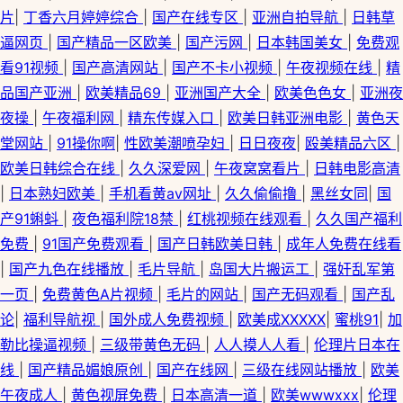
片
|
丁香六月婷婷综合
|
国产在线专区
|
亚洲自拍导航
|
日韩草
逼网页
|
国产精品一区欧美
|
国产污网
|
日本韩国美女
|
免费观
看91视频
|
国产高清网站
|
国产不卡小视频
|
午夜视频在线
|
精
品国产亚洲
|
欧美精品69
|
亚洲国产大全
|
欧美色色女
|
亚洲夜
夜操
|
午夜福利网
|
精东传媒入口
|
欧美日韩亚洲电影
|
黄色天
堂网站
|
91操你啊
|
性欧美潮喷孕妇
|
日日夜夜
|
殴美精品六区
|
欧美日韩综合在线
|
久久深爱网
|
午夜窝窝看片
|
日韩电影高清
|
日本熟妇欧美
|
手机看黄av网址
|
久久偷偷撸
|
黑丝女同
|
国
产91蝌蚪
|
夜色福利院18禁
|
红桃视频在线观看
|
久久国产福利
免费
|
91国产免费观看
|
国产日韩欧美日韩
|
成年人免费在线看
|
国产九色在线播放
|
毛片导航
|
岛国大片搬运工
|
强奸乱军第
一页
|
免费黄色A片视频
|
毛片的网站
|
国产无码观看
|
国产乱
论
|
福利导航视
|
国外成人免费视频
|
欧美成XXXXX
|
蜜桃91
|
加
勒比操逼视频
|
三级带黄色无码
|
人人摸人人看
|
伦理片日本在
线
|
国产精品媚娘原创
|
国产在线网
|
三级在线网站播放
|
欧美
午夜成人
|
黄色视屏免费
|
日本高清一道
|
欧美wwwxxx
|
伦理