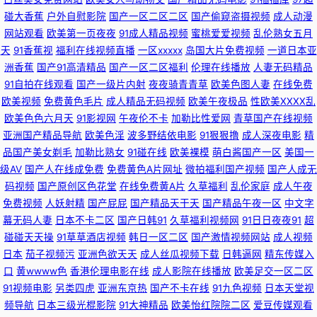
碰大香蕉
户外自慰影院
国产一区二区二区
国产偷窥盗摄视频
成人动漫
店丝袜足交福利彩票 国产片1024 亚洲欧美日韩丝袜网址 wwwav热 91tv福
网站观看
欧美第一页夜夜
91成人精品视频
蜜桃爱爱视频
乱伦熟女五月
天
91香蕉视
福利在线视频直播
一区xxxxx
岛国大片免费视频
一道日本亚
利视频 大香蕉衣人 人妖伪娘视频 91n美女在线观看 国产成人综合视频在线
洲香蕉
国产91高清精品
国产一区二区福利
伦理在线播放
人妻无码精品
91自拍在线观看
国产一级片内射
夜夜骑青青草
欧美色图人妻
在线免费
午夜寂寞看成人 欧美亚州性交AT 91探花一区在线 黄色小视频fft 在线播放成
欧美视频
免费黄色毛片
成人精品无码视频
欧美午夜极品
性欧美ⅩⅩⅩⅩ乱
欧美色色六月天
91影视网
午夜伦不卡
加勒比性爱网
青草国产在线视频
人a 丁香五月色色婷 日韩成人网站 91干逼精品 草草精品 日韩另类无码偷拍
亚洲国产精品导航
欧美色淫
波多野结依电影
91狠狠撸
成人深夜电影
精
品国产美女剃毛
加勒比熟女
91碰在线
欧美裸模
萌白酱国产一区
美国一
AV 91每日大赛 91综合探花 熟女偷拍视频 97手机电影院 久久香网站 五月天
级AV
国产人在线成免费
免费黄色A片网址
微拍福利国产视频
国产人成无
码视频
国产原创区色花堂
在线免费黄A片
久草福利
乱伦家庭
成人午夜
五码 91伊人视频 久久国产欧洲 在线观看污网站 东京热久久 日韩精彩视频
免费视频
人妖射精
国产屁屁
国产精品天干天
国产精品午夜一区
中文字
幕无码人妻
日本不卡二区
国产日韩91
久草福利视频网
91日日夜夜91
超
91免费在线播放 国产性爱在线不卡影院 伊人9草在线 97超碰大香蕉 男人av
碰碰天天操
91草草酒店视频
韩日一区二区
国产激情视频网站
成人视频
日本
茄子视频污
亚洲色欲天天
成人丝瓜视频下载
日韩逼网
精东传媒入
先锋资源网 91黄色操逼网站 91主播在线视频 美女和91 av搬运工 91自慰影
口
黄wwww色
香港伦理电影在线
成人影院在线播放
欧美足交一区二区
91视频电影
另类四虎
亚洲东京热
国产不卡在线
91九色视频
日本天堂视
视 91大香蕉在线 丁香五月激情图片 国产91原创视频综合 婷婷福利导航 青草
频导航
日本三级光棍影院
91大神精品
欧美怡红院院二区
爱豆传媒观看