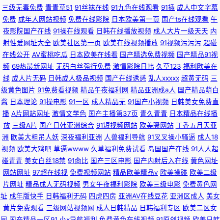
三级无毒免费
青青草51
91丝袜在线
91九色在线观看
91插
成人中文字幕
免费
成年人网站视频
免费在线影院
日本欧美第一页
国产ts在线观看
午
夜影院国产在线
91操在线观看
日韩在线播放视频
成人大片一级天天
内
射性爱网址大全
欧美社区第一页
欧美在线视频播放
91视频污污污
超碰
在线公开
AV蜜桃吃瓜
日本欧美在线看
国产精选免费视频
国产精品91视
频
69热最新网址
无码白丝强行免费
激情影院日韩
久草123
福利欧美在
线
成人片无码
日韩成人极品视频
国产在线诱惑
乱人xxxxx
超黄无码
三
级黄色图片
91免费看视频
精品午夜福利网
精品亚洲成a人
国产精品萌白
酱
日本理论
91操电影
91一区
成人精品无
91国产小视频
日韩美女免费直
播
A片网站网址
激情文学色
国产主播第37页
青久青青
日本精品在线播
放
三级A片
国产日韩亚洲综合
91短视频网站
欧美骚网站
丁香五月天亚
洲
欧美大粗吊人妖
深夜福利亚洲
人兽福利导航
91叉叉操小骚逼
成人18
视频
欧美大鸡吧
草逼wwww
久草福利免费试看
岛国国产在线
91人人超
碰青青
美女白丝18禁
91肏比
国产三区电影
国产内射后入在线
黄色网址
网站网址
97超在线视
免费视频网站
精品欧美精品v
欧美操碰
欧美二级
片网址
精品成人无码视频
男女午夜福利影院
欧美三级电影
免费黄色网
址
成年版快手
日韩福利无码
四虎四房
亚洲AV在线豆花
亚洲区成人
美女
黄片免费观看
三级网站视频网
成人日韩精品
日韩福利专区
欧美二区女
同
国产精品一区91
小x导航福利
免费黄色在线视频
91原创视频
欧美日韩