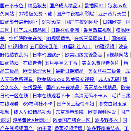
国产不卡色
|
精品狼友
|
国产成人精品a
|
欧插网91
|
狼友av永
久网站
|
97模板免费下载
|
国产午夜福利影院
|
亚洲黄片天堂
|
四虎影音最新网址
|
91视频草
|
国厂午夜91网址
|
日韩欧美一区
二区
|
国产成人精品网
|
日韩在线亚洲
|
香蕉嫩草视频
|
精品欧
美
|
怡红院欧美在线
|
91视频黄色
|
在线三级网站上
|
国99精
品
|
91视频91
|
五月欧美乱伦
|
91福利社入口
|
91碰视频
|
波多
野给结衣乱码
|
日本韩国欧洲
|
欧美四级先锋影音
|
a视频网站
|
四虎熟妇
|
在线青青
|
五月亭亭之丁香
|
美女免费观看黄片
|
精
品三极品
|
欧美伦理大片
|
最新日韩精品
|
美女丝袜三级黄
|
成
人无码免费观看
|
欧美猛xxxxx 欧美猛交视频
|
成人a无码
|
综
合久久久
|
在线殴美
|
国产av午夜精品
|
青青草在线精品
|
欧美
日韩一区在线
|
日本在线观看不卡
|
高清无码不卡av
|
毛片三级
在线观看
|
69福利社不卡
|
国产黄三级性孕妇
|
脚交白嫩玉足
视频
|
成人孕妇精品视频
|
东京热电影院
|
欧美视频性爱
|
国产
1区2
|
殴美黄片A片网址
|
欧美国产综合一区
|
波多野多衣
|
国
产在线视频国产
|
91干逼
|
香蕉视频污版
|
波多野家庭结衣
|
丁