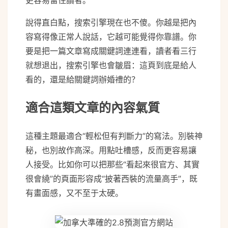
說得直白點，搜索引擎現在也不傻。你越是把內
容寫得像正常人說話，它越可能覺得你靠譜。你
要是把一篇文章寫成關鍵詞連連看，讀者看三行
就想退出，搜索引擎也會皺眉：這頁到底是給人
看的，還是給關鍵詞辦婚禮的？
適合這類文章的內容氣質
這種主題最適合“輕松但有判斷力”的寫法。別裝神
秘，也別故作高深。用點吐槽感，反而更容易讓
人接受。比如你可以把那些“看起來很官方、其實
很會繞”的頁面形容成“披著西裝的流量高手”，既
有畫面感，又不至于太硬。