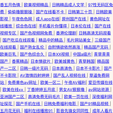
香五月色情
|
欧美视频精品
|
日韩精品成人文学
|
97性无码区免
费
|
偷偷撸狠狠操
|
国产在线看不卡
|
日韩第三十页
|
日韩欧美
影视
|
午夜色色网
|
成人app在线
|
原创国产在线
|
黄色网址在
线播放
|
综合色在线
|
手机看片你懂得
|
日本伦在线
|
国产在线
视频专区
|
国产色视频网免费
|
香港伦理剧
|
日韩高清无码观看
|
国产吃瓜在线观看
|
精品中的精品
|
毛片网站美女
|
三级国产
在线观看
|
国产熟女乱伦
|
自慰情欲依然高涨
|
精品国产无码
|
欧美巨乳
|
国产色综合久
|
日本ⅩⅩ视频
|
中国a级片
|
青草青青
国产
|
香蕉精品
|
日本情欲片
|
欧美城黄色
|
青草韩国
|
精品国
产一二区
|
日韩一级片无码
|
日本高清色
|
日本不卡影片
|
国产
不卡影院
|
AV激情四射婷婷
|
国产乱人视频在线
|
草逼免费网
站
|
免费黄色av网址
|
欧美一区二
|
午夜AV福利
|
爱豆传媒在线
|
欧美在线xx
|
丁香婷婷五月底
|
男女AV狠狠撸
|
av网站资源
|
亚洲国产二区
|
高清免费无码毛片
|
欧美一页在线
|
深夜福利网
址探花
|
国产手机在线
|
日韩免费福利电影
|
国产91精品视频
|
五月花无码
|
福利在线播放91
|
影音先锋女同同性
|
成年人看片