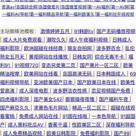
资源av|岛国综合网|岛国做爱片|岛国做爱视频|第一AV福利|第一AV网|第
一福利AV导航|第一福利精品导航|第一福利欧美久|第一福利社在线视频
主站蜘蛛池模板：
激情婷婷五月
|
91韩剧tv
|
国产无码播放视频
|
成人大片免费观看
|
潮吹久久
|
成人午夜福利视频
|
日韩成人
褔利影院
|
欧洲超碰在线经典
|
狼友自拍网
|
波多野百合
|
乱伦
熟女五月天
|
黄视网站在线播放
|
日韩女同
|
综合无毒不卡
|
福
利91
|
91视频720
|
变态另类第二页
|
国产黄片一区二区
|
欧美
精油按摩
|
欧美网站在线看
|
岛国高清无码
|
日本韩国成人
|
69
福利视频导航
|
亚洲欧美国产日本
|
国产欧美日本在线
|
欧美性
爱高清
|
成人深夜电影
|
波多野洁衣性感
|
恋足视频国产免费
|
四虎福利影院
|
国产美女542
|
狠狠操夜夜撸
|
国产福利午夜
|
国产麻豆久久
|
求黄色毛片网站
|
精品一区二区三
|
超碰在线观
看蜜桃
|
免费成人网站在线
|
91国在线啪
|
一本色导航
|
91超国
产
|
成人黑料吃瓜AV
|
香蕉干逼
|
性欧美区二区
|
深夜福利导航
|
成人免费精品视频
|
欧美日韩影院
|
免费福利影院
|
国产99
|