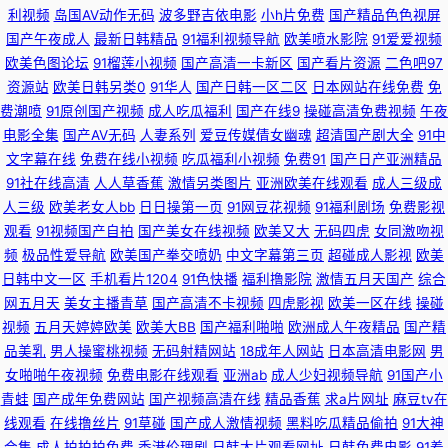
利视频
岛国AV动作无码
波多野吉依电影
小h片免费
国产精品色色视屏
产日韩欧美福利导航 91网址免费观看视频 人妻丝袜二区 91熊猫视频 久久福
国产午夜成人
最新日韩精品
91福利视频导航
欧美喷水影院
91爱爱视频
欧美色图论坛
91榴莲小视频
国产高清一卡新区
国产看片资源
二色吧97
利社 大香蕉92 亚洲AV超碰资源站 豆花黑料导航 久热大香蕉 色色啪啪91 91
资源站
欧美日韩另类0
91华人
国产日韩一区二区
日本网站在线免费
免
费潮喷
91原创国产视频
成人吃瓜福利
国产在线9
操碰高清免费视频
午夜
草美女 成人网站在线看 超碰在线最97 久久综合国产自拍 色婷婷色播播色婷
电影全集
国产AV无码
人妻系列
爱豆传媒倩女幽魂
超清国产剧大全
91中
文字幕在线
免费在线小视频
吃瓜福利小视频
免费91
国产日产亚洲精品
婷 传媒91福利 男女男啪啪啪 九九色色 91超碰在线内射 日韩97 91大神啪视
91社在线高清
人人草香蕉
激情另类图片
亚洲欧美在线观看
成人三级成
人三级
欧美老女人bb
日日操第一页
91网豆花视频
91福利剧场
免费影视
频 欧美人妖撸管 91社区试看一分钟 国产日韩欧美另类中文 www激情五月婷
观看
91视频国产自拍
国产美女在线视频
欧美又大
无码四虎
女同激吻视
频
极品性爱导航
欧美国产拳交喷奶
中文字幕第三页
超碰成人影视
欧美
婷 国产美女 日韩欧美女同 四虎乱轮 国产视频这里有 91性爰视频 欧美恋足网
日韩中文一区
手机看片1204
91色快播
福利撸影院
激情五月天国产
综合
网五月天
美女主播青草
国产高清不卡视频
四虎影视
欧美一区在线
操碰
视频
五月天婷婷欧美
欧美大BB
国产福利啪啪
欧洲成人午夜精品
国产精
站 中文字幕自拍一区 97超碰草草 深爱五月天激情 97欧美人妻一区二区 丝袜
品美乳
男人操蜜桃视频
无码射精网站
18成年人网站
日本高清电影网
男
女啪啪午夜视频
免费电影在线观看
亚洲ab
成人少妇视频导航
91国产小
足交射精 97色永久 午夜国产老熟女 传媒免费版91 国产精品久久中文字 先锋
青蛙
国产成年免费网站
国产视频高清在线
精品香蕉
求a片网址
麻豆tv在
线观看
在线撸丝片
91草碰
国产成人激情视频
黑料吃瓜精品偷拍
91大神
影音资源AV站 91网页在线观看 韩国色网深爱网 91白丝尤物 国产96视频网站
合集
成人拍拍拍免费
香港伦理剧
日韩大片观看网址
日韩免费电影
91羞