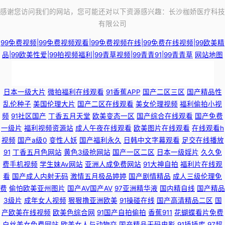
感谢您访问我们的网站，您可能还对以下资源感兴趣：长沙枷娇医疗科技
有限公司
99免费视频|99免费视频观看|99免费视频在线|99免费在线视频|99欧美精
品|99欧美性爱|99拍视频福利|99青草视频|99青青91|99青青草
网站地图
91poy九色视频 欧美精品系列 豆奶导航东京热 探花视频网址 69av福利在线
日本一级大片
微拍福利在线观看
91香蕉APP
国产二区三区
国产精品性
乱伦种子
美国伦理大片
国产二区在线观看
美女伦理视频
福利偷拍小视
导航 午夜国产诱惑 91孕妇视频 久草福利视频 综合色站导航 国产婷婷视频39
频
91社区国产
丁香五月天堂
欧美变态一区
国产综合在线观看
国产免费
一级片
福利视频资源站
成人午夜在线观看
欧美图片在线观看
在线观看h
页 影音先锋qj图区 成人网站做爱在线免费 微拍福利99 99东京热99 伦理剧一
视频
国产a级0
变性人妖
国产福利永久
日韩中文字幕观看
足交在线播放
91
丁香五月色网站
黄色3级抢网站
国产一区二区
日本一级婬片
久久免
区二区 91大神麻豆精品 大香蕉在线观看8 人人摸人人爽av 91国产视频在线
费手机视频
学生妹Av网站
亚洲人成免费网站
91大神自拍
福利片在线观
看
国产成人内射无码
激情五月极品婷婷
国产剧情精品
成人三级伦理免
久草社区在线 91夫妻交友视频 东方av最新网址 日韩新片无码 91人妻视频 国
费
偷怕欧美亚州图片
国产AV国产AV
97亚洲精华液
国内精自线
国产精品
3级片
成年女人视频
狠狠撸亚洲欧美
91操碰在线
国产高清精品二区
国
产伊人41p 无码永久免费 91视频首页入口在线观看 男人天堂社区5月天 91饭
产欧美在线视频
欧美色综合网
91国产自拍偷拍
香蕉911
花蝴蝶看片免费
白丝美女免费网站
欧美女人与动物交
国产精品无码电影
91插插库
97超