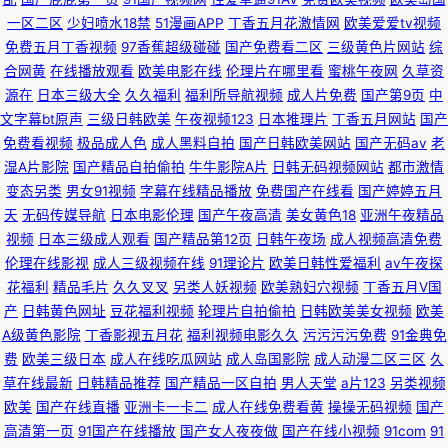
一区二区
少妇喷水18禁
51漫画APP
丁香五月花激情网
欧美爱爱tv视频
内自拍av 久久精品青 先锋影音av资源站
免费五月丁香视频
97香蕉超级碰碰
国产免费看二区
三级黄色片网站
综
合网黄
在线播放观看
欧美电影在线
伦理片在哪里看
蜜桃午夜网
久草资
源在
日本三级大全
久久福利
福利所导航视频
成人片免费
国产第9页
中
文字幕bt原声
三级日韩欧美
午夜视频123
日本推理片
丁香五月网站
国产
免费看视频
极品成人色
成人黑料自拍
国产日韩欧美网站
国产无码av
老
湿A片影院
国产精品自拍偷拍
牛牛影院A片
日韩无码视频网站
都市激情
变态另类
男女91视频
字幕在线精品播放
免费国产在线看
国产婷婷五月
天
无码传媒导航
日本电影伦理
国产午夜高清
美女黄色18
亚洲午夜精品
视频
日本三级成人观看
国产精品第12页
日韩午夜场
成人视频高清免费
伦理在线影视
成人三级视频在线
91理论片
欧美日韩性爱福利
av午夜探
花福利
精品毛片
久久叉叉
另类人妖视频
欧美熟妇穴视频
丁香五月V国
产
日韩黄色网址
豆花福利视频
轮理片自拍偷拍
日韩欧美美女视频
欧美
A级黄色影院
丁香影视五月花
福利视频电影久久
污污污污免费
91金典免
费
欧美三级日本
成人在线吃瓜网站
成人岛国影院
成人动漫二区三区
久
草在线最新
日韩精品推荐
国产精品一区自拍
男人天堂
a片123
另类视频
欧美
国产在线直播
亚洲卡一卡二
成人在线免费看黄
操操无码视频
国产
高清第一页
91国产在线播放
国产女人夜夜做
国产在线小视频
91com
91