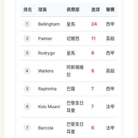
排名
球員
俱樂部
進球
聯賽
24
1
Bellingham
皇馬
西甲
11
2
Palmer
切爾西
英超
8
3
Rodrygo
皇馬
西甲
阿斯頓維
8
4
Watkins
英超
拉
7
5
Raphinha
巴薩
西甲
巴黎圣日
7
6
Kolo Muani
法甲
耳曼
巴黎圣日
6
7
Barcola
法甲
耳曼