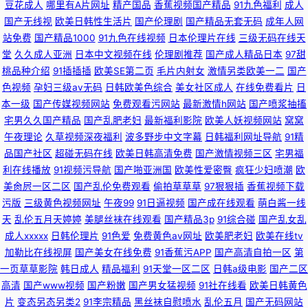
豆花成人
哪里有A片网址
精产国品
香蕉视频国产精品
91九色福利
成人
国产无线视
欧美日韩性生活片
国产伦理剧
国产精品无套无码
成年人网
站免费
国产精品1000
91九色在线视频
日本伦理片在线
三级无码在线天
堂
久久成人亚洲
日本中文视频在线
伦理剧推荐
国产成人精品日本
97甜
桃品种介绍
91插插插
欧美SE第二页
毛片内射女
激情另类欧美一二
国产
色视频
孕妇三级av无码
日韩欧美色综合
美女社区成人
在线免费看片
日
本一级
国产传媒视频网站
免费观看污网站
最新激情h网站
国产喷浆抽搐
宅男久久国产精品
国产乱肥老妇
最新福利影院
欧美人妖视频网站
窝窝
午夜理论
久草视频深夜福利
波多野步中文字幕
日韩福利网址导航
91精
品国产社区
超碰无码在线
欧美日韩高清免费
国产激情视频三区
宅男福
利在线播放
91视频污导航
国产啪亚洲国
欧美性爱密臀
疯狂少妇喷潮
欧
美肏屄一区二区
国产乱伦免费观看
偷拍草草草
97狠狠插
香蕉视频下载
污版
三级黄色视频网址
午夜99
91日逼视频
国产成在线观看
萌白酱一线
天
乱伦五月天婷婷
美腿丝袜在线观看
国产精品3p
91综合碰
国产乱女乱
成人xxxxx
日韩伦理片
91色爱
免费黄色av网址
欧美肥老妇
欧美在线tv
加勒比在线视屏
国产美女在线免费
91香蕉污APP
国产高清自拍一区
第
一页草草影院
韩日成人
精品福利
91天堂一区二区
日韩a级电影
国产二区
高清
国产www视频
国产粉嫩
国产男女猛视频
91社在线看
欧美日韩黄色
片
变态另态另类2
91李宗精品
黑丝袜自慰喷水
乱伦五月
国产无码网站