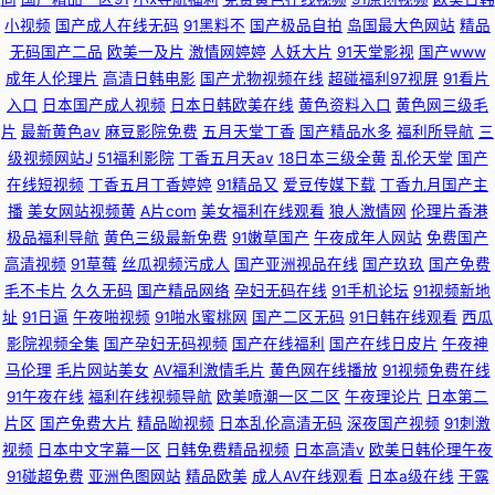
小视频
国产成人在线无码
91黑料不
国产极品自拍
岛国最大色网站
精品
无码国产二品
欧美一及片
激情网婷婷
人妖大片
91天堂影视
国产www
成年人伦理片
高清日韩电影
国产尤物视频在线
超碰福利97视屏
91看片
入口
日本国产成人视频
日本日韩欧美在线
黄色资料入口
黄色网三级毛
片
最新黄色av
麻豆影院免费
五月天堂丁香
国产精品水多
福利所导航
三
级视频网站J
51福利影院
丁香五月天av
18日本三级全黄
乱伦天堂
国产
在线短视频
丁香五月丁香婷婷
91精品又
爱豆传媒下载
丁香九月国产主
播
美女网站视频黄
A片com
美女福利在线观看
狼人激情网
伦理片香港
极品福利导航
黄色三级最新免费
91嫩草国产
午夜成年人网站
免费国产
高清视频
91草莓
丝瓜视频污成人
国产亚洲视品在线
国产玖玖
国产免费
毛不卡片
久久无码
国产精品网络
孕妇无码在线
91手机论坛
91视频新地
址
91日逼
午夜啪视频
91啪水蜜桃网
国产二区无码
91日韩在线观看
西瓜
影院视频全集
国产孕妇无码视频
国产在线福利
国产在线日皮片
午夜神
马伦理
毛片网站美女
AV福利激情毛片
黄色网在线播放
91视频免费在线
91午夜在线
福利在线视频导航
欧美喷潮一区二区
午夜理论片
日本第二
片区
国产免费大片
精品呦视频
日本乱伦高清无码
深夜国产视频
91刺激
视频
日本中文字幕一区
日韩免费精品视频
日本高清v
欧美日韩伦理午夜
91碰超免费
亚洲色图网站
精品欧美
成人AV在线观看
日本a级在线
干露