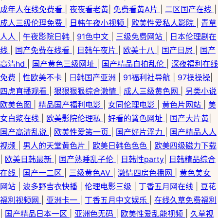
成年人在线免费看
|
夜夜看老黄
|
免费看黄A片
|
二区国产在线
|
成人三级伦理免费
|
日韩午夜小视频
|
欧美性爱私人影院
|
青草
人人
|
午夜影院日韩
|
91色中文
|
三级免费网站
|
日本伦理剧在
线
|
国产免费在线看
|
日韩午夜片
|
欧美十八
|
国产日屄
|
国产
高清hd
|
国产黄色三级网址
|
国产精品自拍乱伦
|
深夜福利在线
免费
|
性欧美不卡
|
日韩国产亚洲
|
91福利社导航
|
97操操操
|
四虎直播观看
|
狠狠狠狠综合激情
|
成人三级黄色网
|
另类小说
欧美色图
|
精品国产福利电影
|
女同伦理电影
|
黄色片网站
|
美
女白浆在线
|
欧美影院伦理私
|
好看的簧色网址
|
国产大片黄
|
国产高清乱说
|
欧美性爱笫一页
|
国产好片浮力
|
国产精品人人
视频
|
男人的天堂黄色片
|
欧美日韩色色色
|
欧美四级磁力下载
|
欧美日韩最新
|
国产熟睡乱子伦
|
日韩性party
|
日韩精品综合
在线
|
国产一二区
|
三级黄色AV
|
激情四房色播网
|
黄色美女
网站
|
波多野吉衣快播
|
伦理电影三级
|
丁香五月网在线
|
豆花
福利视频网
|
亚洲卡一
|
丁香五月中文娱乐
|
在线久草免费福利
|
国产精品日本一区
|
亚洲色无码
|
欧美性爱乱能视频
|
久草视