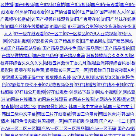
区快播|国产9视频|国产9视频1自拍|国产9页视频|国产9在玩观看|国产9在
线观看
91高清在线观看|91国产情侣自拍|91国产区|91国产视频人人|91国
产视频在线播放|91国产视频在线观看|91国产爽黄在线|91国产丝袜在线播
放|91国产丝袜在线播放动|91国产网
97亚洲综合影院|97夜夜澡|97夜夜澡
人人|97一级在线观看|97一区二|97一区精品|97伊人豆花视频|97伊人
网|97淫乱视频|97影视黄色
国产精品网页|国产精品网站|国产精品网站
AB|国产精品网站导航|国产精品网站夜色|国产精品网址|国产精品微拍|国
产精品微拍福利|国产精品伪娘|国产精品未满
狠狠婷婷综合久久久久|狠
狠婷婷综合久久久久久|狠狠五月激情丁香六月|狠狠亚洲婷婷综合色香|狠
狠影院|狠狠在啪线香蕉|狠狠躁18三区二区一区|狠狠躁日日躁夜夜躁A片|
狠狠躁天天躁无码中文|狠狠躁夜夜躁
97伊人影视|97影陪3区|97影院色
色|97影院午夜伦不卡|97尤物视频免费|97在线播放|97在线不卡顿|97在
线超碰|97在线公开视频|97在线观看
91网站下载|91网站小视频|91网站亚
洲|91网站在线播放|91网站在线观看|91网站在线看|91网站在线视频|91网
站直播|91网站足交|91网站最新地址
韩国三级中文电影|韩国三级中文字|
韩国三级中文字幕|韩国三片在线播放|韩国三色电费|韩国色青片|韩国色
情片|韩国色情肉欲|韩国视频一区|韩国熟妇乱伦辣图
国产AV一卡二卡|国
产AV一区二区三区|国产AV一区二区三区精品|国产av一区无码|国产AV影
片|国产AV影视|国产AV影院|国产av尤物|国产AV在|国产AV中文字幕
岛国