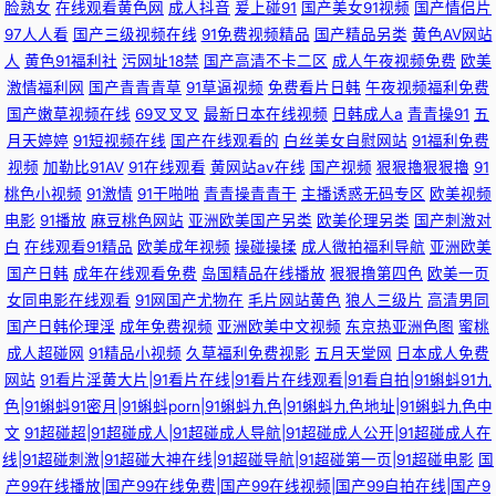
脸熟女
在线观看黄色网
成人抖音
爰上碰91
国产美女91视频
国产情侣片
97人人看
国产三级视频在线
91免费视频精品
国产精品另类
黄色AV网站
人
黄色91福利社
污网址18禁
国产高清不卡二区
成人午夜视频免费
欧美
激情福利网
国产青青青草
91草逼视频
免费看片日韩
午夜视频福利免费
国产嫩草视频在线
69叉叉叉
最新日本在线视频
日韩成人a
青青操91
五
月天婷婷
91短视频在线
国产在线观看的
白丝美女自慰网站
91福利免费
视频
加勒比91AV
91在线观看
黄网站av在线
国产视频
狠狠擼狠狠擼
91
桃色小视频
91激情
91干啪啪
青青操青青干
主播诱惑无码专区
欧美视频
电影
91播放
麻豆桃色网站
亚洲欧美国产另类
欧美伦理另类
国产刺激对
白
在线观看91精品
欧美成年视频
操碰操揉
成人微拍福利导航
亚洲欧美
国产日韩
成年在线观看免费
岛国精品在线播放
狠狠撸第四色
欧美一页
女同电影在线观看
91网国产尤物在
毛片网站黄色
狼人三级片
高清男同
国产日韩伦理淫
成年免费视频
亚洲欧美中文视频
东京热亚洲色图
蜜桃
成人超碰网
91精品小视频
久草福利免费视影
五月天堂网
日本成人免费
网站
91看片淫黄大片|91看片在线|91看片在线观看|91看自拍|91蝌蚪91九
色|91蝌蚪91密月|91蝌蚪porn|91蝌蚪九色|91蝌蚪九色地址|91蝌蚪九色中
文
91超碰超|91超碰成人|91超碰成人导航|91超碰成人公开|91超碰成人在
线|91超碰刺激|91超碰大神在线|91超碰导航|91超碰第一页|91超碰电影
国
产99在线播放|国产99在线免费|国产99在线视频|国产99自拍在线|国产9