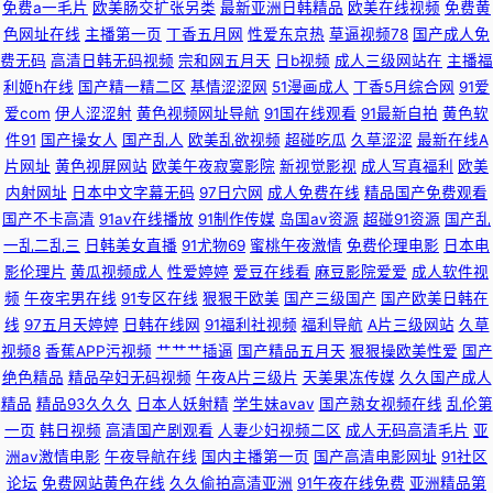
免费a一毛片
欧美肠交扩张另类
最新亚洲日韩精品
欧美在线视频
免费黄
色网址在线
主播第一页
丁香五月网
性爱东京热
草逼视频78
国产成人免
亚洲网 不卡另类 91探花在线观看百度 亚洲美女91网站 国产盗摄久久 偷拍视
费无码
高清日韩无码视频
宗和网五月天
日b视频
成人三级网站在
主播福
利姬h在线
国产精一精二区
基情涩涩网
51漫画成人
丁香5月综合网
91爱
频无码91 免费欧美妈妈A片 91探花 日韩亚洲欧美国产婷婷 超碰爱99 AV天堂
爱com
伊人涩涩射
黄色视频网址导航
91国在线观看
91最新自拍
黄色软
件91
国产操女人
国产乱人
欧美乱欲视频
超碰吃瓜
久草涩涩
最新在线A
香蕉AV 一本道啪啪啪资源 狠狠草网 久久成人网香蕉视频 91视频首页蝌蚪 玖
片网址
黄色视屏网站
欧美午夜寂寞影院
新视觉影视
成人写真福利
欧美
内射网址
日本中文字幕无码
97日穴网
成人免费在线
精品国产免费观看
玖综合性 日韩一级免费 超碰在线最97 在线观看视频三级黄色 午夜福利合集
国产不卡高清
91av在线播放
91制作传媒
岛国av资源
超碰91资源
国产乱
一乱二乱三
日韩美女直播
91尤物69
蜜桃午夜激情
免费伦理电影
日本电
92 久操精品视频在线播放 91瑟瑟国产黑料 婷婷五月影院 后入妹妹 91网在线
影伦理片
黄瓜视频成人
性爱婷婷
爱豆在线看
麻豆影院爱爱
成人软件视
频
午夜宅男在线
91专区在线
狠狠干欧美
国产三级国产
国产欧美日韩在
观看视频 日韩欧yellow网 操黑丝AV 91海角真实网站www 四虎影库预览AV
线
97五月天婷婷
日韩在线网
91福利社视频
福利导航
A片三级网站
久草
视频8
香蕉APP污视频
艹艹艹插逼
国产精品五月天
狠狠操欧美性爱
国产
福利成人 九一色人 无码素人福利 91足交视频丝袜 亚洲肉肉网 久久精品91
绝色精品
精品孕妇无码视频
午夜A片三级片
天美果冻传媒
久久国产成人
精品
精品93久久久
日本人妖射精
学生妹avav
国产熟女视频在线
乱伦第
91人人视频 日本A黄 九九五月天 www在线熟女屁股 91福利海角 日本91色
一页
韩日视频
高清国产剧观看
人妻少妇视频二区
成人无码高清毛片
亚
洲av激情电影
午夜导航在线
国内主播第一页
国产高清电影网址
91社区
色 99国产福利导航 午夜国产95 国产精品黄色二级 91大神呆哥视频模特 美
论坛
免费网站黄色在线
久久偷拍高清亚洲
91午夜在线免费
亚洲精品第