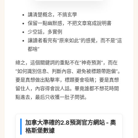
講清楚概念，不搞玄學
保留一點幽默感，不把文章寫成說明書
少空話，多實例
讓讀者看完有“原來如此”的感覺，而不是“這
都啥”
總之，這個關鍵詞的重點不在“神奇預測”，而在
“如何識別信息、判斷內容、避免被標題帶跑偏”。
要是真想做出點擊率，標題要會吸睛；要是真想
留住人，內容得會說人話。畢竟誰都不想花時間
點進去，最后只收獲一肚子問號。
加拿大準確的2.8預測官方網站 - 奧
monitor
格斯堡數據