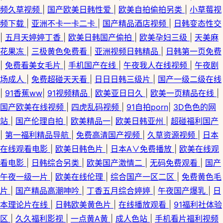
频久草视频
|
国产欧美日韩性爱
|
欧美自拍偷拍另类
|
小草莓视
频下载
|
亚洲不卡一卡二卡
|
国产精品酒店视频
|
日韩变态性交
|
五月天婷婷丁香
|
欧美日韩国产偷拍
|
欧美孕妇三级
|
天美麻
花果冻
|
三极黄色免费看
|
亚洲视频日韩精品
|
日韩第一页免费
|
免费看美女毛片
|
手机国产在线
|
午夜我人在线视频
|
午夜剧
场成人
|
免费超碰天天看
|
日日日韩三级片
|
国产一级二级在线
|
91香蕉ww
|
91视频精品
|
欧美亚日日久
|
欧美一页精品在线
|
国产欧美在线视频
|
四虎乱码视频
|
91自拍porn
|
3D色色的网
站
|
国产伦理自拍
|
欧美精品一
|
欧美日韩亚州
|
超碰福利国产
|
第一福利精品导航
|
免费高清国产视频
|
久草资源视频
|
日本
在线观看电影
|
欧美日韩色片
|
日本A∨免费播放
|
欧美在线观
看电影
|
日韩综合另类
|
欧美国产激情二
|
无码免费观看
|
国产
午夜一级一片
|
欧美在线伦理
|
综合国产一区二区
|
免费黄色毛
片
|
国产精品高潮呻吟
|
丁香五月综合婷婷
|
午夜国产爆乳
|
日
本理论片在线
|
日韩欧美黄色片
|
在线播放观看
|
91福利社体验
区
|
久久福利影视
|
一点黄A黄
|
成人色站
|
手机看片福利视频