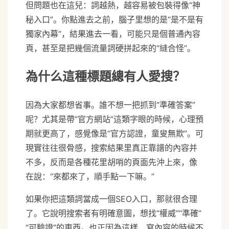
但問題也在這兒：詞越熱，越容易被包裝得像“神
秘入口”。你點進去之前，腦子里想的是“是不是有
獨家內幕”，結果進去一看，可能只是個普通內容
頁，甚至是把幾個流量詞硬拼起來的“縫合怪”。
為什么這種標題總有人愛搜？
因為大家都想省事。誰不想一把抓到“準確答案”
呢？尤其是帶“官方網站”這類字眼的時候，心理預
期就更高了，感覺像是“官方認證，童叟無欺”。可
現實往往很骨感，搜索結果里真正靠譜的內容并
不多，反而是各種花里胡哨的頁面先沖上來，像
在說：“來都來了，順手點一下嘛。”
如果你把這類詞當成一個SEO入口，那就很合理
了。它說明搜索者有明確意圖，想找“權威”“準確”
“可驗證”的東西。也正因為這樣，寫內容的時候不