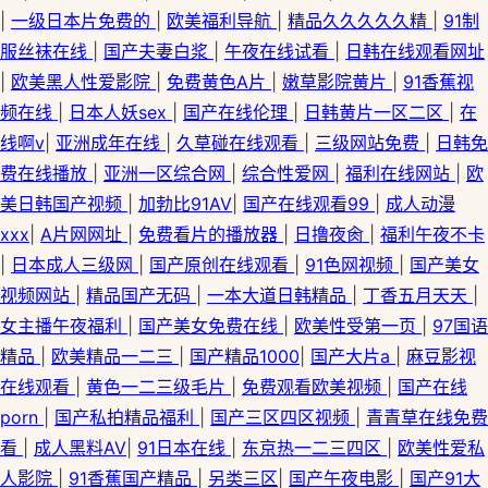
|
一级日本片免费的
|
欧美福利导航
|
精品久久久久久精
|
91制
服丝袜在线
|
国产夫妻白浆
|
午夜在线试看
|
日韩在线观看网址
|
欧美黑人性爱影院
|
免费黄色A片
|
嫩草影院黄片
|
91香蕉视
频在线
|
日本人妖sex
|
国产在线伦理
|
日韩黄片一区二区
|
在
线啊v
|
亚洲成年在线
|
久草碰在线观看
|
三级网站免费
|
日韩免
费在线播放
|
亚洲一区综合网
|
综合性爱网
|
福利在线网站
|
欧
美日韩国产视频
|
加勃比91AV
|
国产在线观看99
|
成人动漫
xxx
|
A片网网址
|
免费看片的播放器
|
日撸夜肏
|
福利午夜不卡
|
日本成人三级网
|
国产原创在线观看
|
91色网视频
|
国产美女
视频网站
|
精品国产无码
|
一本大道日韩精品
|
丁香五月天天
|
女主播午夜福利
|
国产美女免费在线
|
欧美性受第一页
|
97国语
精品
|
欧美精品一二三
|
国产精品1000
|
国产大片a
|
麻豆影视
在线观看
|
黄色一二三级毛片
|
免费观看欧美视频
|
国产在线
porn
|
国产私拍精品福利
|
国产三区四区视频
|
青青草在线免费
看
|
成人黑料AV
|
91日本在线
|
东京热一二三四区
|
欧美性爱私
人影院
|
91香蕉国产精品
|
另类三区
|
国产午夜电影
|
国产91大