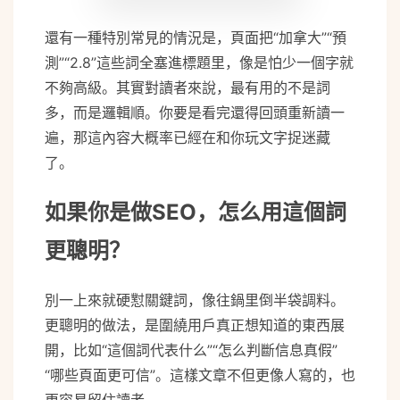
還有一種特別常見的情況是，頁面把“加拿大”“預
測”“2.8”這些詞全塞進標題里，像是怕少一個字就
不夠高級。其實對讀者來說，最有用的不是詞
多，而是邏輯順。你要是看完還得回頭重新讀一
遍，那這內容大概率已經在和你玩文字捉迷藏
了。
如果你是做SEO，怎么用這個詞
更聰明？
別一上來就硬懟關鍵詞，像往鍋里倒半袋調料。
更聰明的做法，是圍繞用戶真正想知道的東西展
開，比如“這個詞代表什么”“怎么判斷信息真假”
“哪些頁面更可信”。這樣文章不但更像人寫的，也
更容易留住讀者。