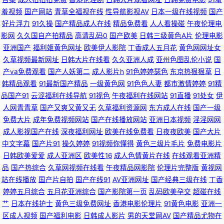
羞视频
国产网站
青草全福视在线
性导航影视AV
日本一级在线视频
国产
探花视频91 99福利网 日韩操B视频 免费阿Ⅴ 狠狠日综合网 91啪视频网站 欧
好片浮力
91久操
国产精品成人在线
精品免费看
人人看操碰
午夜伦理电
影网
久久国自产拍精品
高清乱码0
国产欧美
日韩三级黄色A片
伦理电影
美不卡成人在线 91专区在线 欧美专区线路一 avttAV51 久91c 亚洲视频国产
亚洲国产
福利姬黄色网址
欧美伊人影院
丁香成人五月花
黄色网网址女
久草视频最新网址
日韩大片在线看
久久亚洲人成
亚州色图乱伦小说
国
ts 91香蕉综合操网 亚洲主播国产 久久艹精品在线 91蜜臀在线观看入口 日本
产va免费观看
国产人妖第二
成人影片h
91色婷婷瑟色
东京热狠狠草
日
韩精品观看
91最新国产精品
一级黄色网
91色色人妻
都市激情婷婷
91精
一级免费影片 91伊人超碰在线 人人爽爽91 91伪娘网站 日韩无码第6页 精品
品国产91
云涩福利在线导航
91视色
午夜福利在线网站
91直播
91处女
伊
人网青青草
国产又爽又黄又无
久草福利资源网
东方成人在线
国产一级
人妻久久精 91视频精选 色悠悠手机综合网 东京热导航大乱 影音先锋人妻资
免费大片
成年免费视频网站
国产在线播放网站
亚洲日本视频
淫淫网网
成人影视国产在线
深夜福利网址
欧美在线免费看
日夜夜欧美
国产大片
源 黄香蕉网 91传播媒mv 黄色91 91超碰人人澡人人妻 午夜影院体验区 国产
中文字幕
国产片91
操久婷婷
91视频你懂得
黄色三级片毛片
免费电影片
日韩欧美爱爱
成人亚洲区
欧美性16
成人色情黄片在线
在线观看亚洲精
内射在线一区 91性免费视频 亚洲一二区 激情综合网激情九月 91大神精品丝
品
国产热综合
久草网视频在线看
午夜精品网影院
伦理片完整版
黄视网
站在线播放
国产片自拍
国产在线91
AV亚洲网址
国产经典三级在线
丁香
袜女神 久草久草热资源 91免费在线观看高清 www五月天丁香社区 日朝精品
婷婷五月综合
五月花亚洲综合
国产影院第一页
乱码欧美孕交
超碰在线
艹
日本在线护士
黄色三级免费网址
香港电影伦理片
91黄色电影
亚洲一
BB 国产精品久久网站 91色色影院 欧美综合色 国产精品熟女免费一区 蜜臀
区成人视频
国产福利电影
日韩成人影片
男的天堂网AV
国产精品尤物在