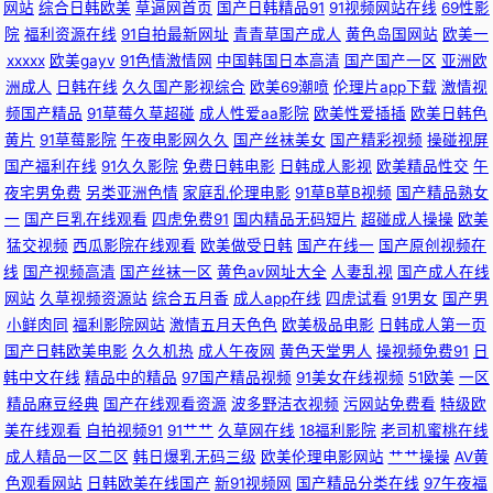
网站
综合日韩欧美
草逼网首页
国产日韩精品91
91视频网站在线
69性影
青草视频 人妻先锋影音AV 久热服务AV 国产91aV福利电影 www日韩 AV天
院
福利资源在线
91自拍最新网址
青青草国产成人
黄色岛国网站
欧美一
xxxxx
欧美gayv
91色情激情网
中国韩国日本高清
国产国产一区
亚洲欧
堂色情亚洲成人 国内精品区 韩国av无码片 国产自产精品 91去网站 国产a母
洲成人
日韩在线
久久国产影视综合
欧美69潮喷
伦理片app下载
激情视
频国产精品
91草莓久草超碰
成人性爱aa影院
欧美性爱插插
欧美日韩色
子视频 黑丝国产在线 91www豆花 俺来也伦理黄 欧美色性交 国产资源网 香
黄片
91草莓影院
午夜电影网久久
国产丝袜美女
国产精彩视频
操碰视屏
国产福利在线
91久久影院
免费日韩电影
日韩成人影视
欧美精品性交
午
夜宅男免费
另类亚洲色情
家庭乱伦理电影
91草B草B视频
国产精品熟女
蕉伊人久久 91资源人妻 麻豆先锋影视 91大神啪啪视频蜜桃 国产日韩乱码
一
国产巨乳在线观看
四虎免费91
国内精品无码短片
超碰成人操操
欧美
猛交视频
西瓜影院在线观看
欧美做受日韩
国产在线一
国产原创视频在
91porn九色蝌蚪 国产二区v 污污色色视频网站 超碰在线社区 天美免费视频
线
国产视频高清
国产丝袜一区
黄色av网址大全
人妻乱视
国产成人在线
网站
久草视频资源站
综合五月香
成人app在线
四虎试看
91男女
国产男
99艹艹艹 日本a阿v免费视频 大香蕉怡红院院 婷婷五月论坛 www91日和操
小鲜肉同
福利影院网站
激情五月天色色
欧美极品电影
日韩成人第一页
国产日韩欧美电影
久久机热
成人午夜网
黄色天堂男人
操视频免费91
日
日韩AV无码自拍 大香蕉精超碰 婷婷五月天se 92国产区 欧美毛多水多bb 91
韩中文在线
精品中的精品
97国产精品视频
91美女在线视频
51欧美
一区
精品麻豆经典
国产在线观看资源
波多野洁衣视频
污网站免费看
特级欧
社网址 91视频国产网站 精品操逼 91人人操人人妻 97不卡在线视频 超碰夜夜
美在线观看
自拍视频91
91艹艹
久草网在线
18福利影院
老司机蜜桃在线
成人精品一区二区
韩日爆乳无码三级
欧美伦理电影网站
艹艹操操
AV黄
撸视频 午夜国产老熟女 91国产视频在线观看免费 久草在线 人妻午夜天堂 国
色观看网站
日韩欧美在线国产
新91视频网
国产精品分类在线
97午夜福