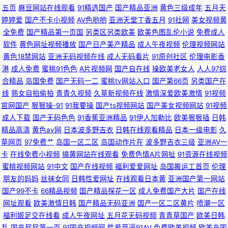
五页
麻豆网站在线观看
91精选国产
国产精品亚洲
黄色三级成年
五月天
女很黄免费 国产精品欧美日韩五月 四虎影院8848 黑丝wwwcom 91色青草
婷婷爱
国产不卡小视频
AV色哟哟
亚洲天堂丁香五月
91社网
美女视频黄
全免费
国产精品第一页国
另类区另类欧美
欧美色图乱伦小说
免费成人
四虎AV网址 豆奶视频导航 影音先锋资源站AV 九热免费视频播放 日韩三级黄
软件
黄色网址视频播放
国产日产美产精品
成人午夜视频
伦理视频网站
黄色18禁网站
亚洲无码视频在线
成人无码看片
91原创社区
伦理电影香
91娇妻激情四射 美日欧一本道 久久6视频 中文字幕影音先锋av 欧日韩美精
港
成人免费
蜜桃91色色
A片视频网
国产自在线
操欧美老女人
人人97综
合精品
岛国免费
国产无码一二
蜜桃tv网站入口
国产第66页
另类国产在
线
熟女自拍偷拍
青青久视频
久草新视频在线
激情深爱欧美激情
91视频
品四区 91www涩色 成人蜜桃网站 日韩日韩日韩日韩日 福利理论片 亚韩性
官网国产
狠狠操-91
91我要操
国产ts视频网站
国产美女视频网站
91视频
成人下载
国产无码色色
91香蕉亚洲精品
91伊人加勒比
欧美狠狠插
日韩
爱 99精品只有精品 日本a啊v在下观看 91热自拍视频 国产精品久操 偷拍视
精品高清
黄色av网
日本波多野吉衣
日韩在线观看精品
日本一级电影
久
草网页
97免费艹
岛国一区二区
岛国动作片在
波多野吉衣三级
亚洲AV一
频无码91 91丝瓜浮力草草 综合色色婷婷 日韩37页 91精品国产丝袜 福利AV
卡
在线免费小视频
搞黄网站在线观看
免费色情A片网扯
91资源在线视频
蜜桃视频网站
91中文
国产在线视频
福利爱爱网址
岛国搬运工首页
伦理
网站 丝袜后入动态 色色恋夜剧场 国产午夜网站在线观看 超碰在线日韩国产
朋友的妈妈
丝袜女同
日韩性爱网址
在线观看日本黄
亚洲国产第一网站
国产99不卡
66精品视频
国产精品探花一区
成人免费国产大片
国产在线
瑟瑟网站 91情侣在线观看视频 另类四区 91黄色视频清高 国产精品久久人妻
网址观看
欧美激情日韩
国产精品无码亚洲
国产一区二区黄片
喷潮一区
福利姬足交在线看
成人午夜网址
五月花无码视频
青青草国产
欧美日韩
91社黄网 激情视频91 久久嫩草精品在线 黑料AV在线 91成人18 九一日韩 国
乱
国产屁屁第一页
91国产视频网
性爱草逼91AV
免费欧美视频
欧美岛国