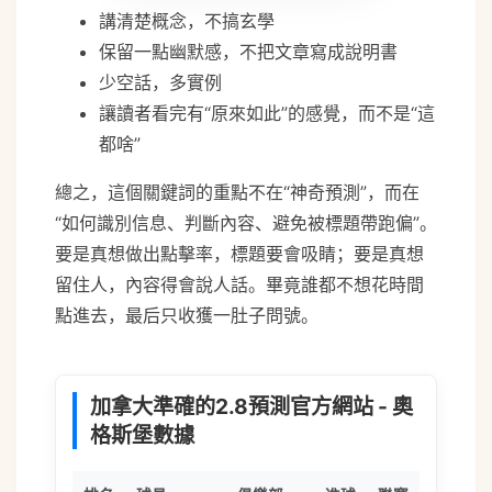
講清楚概念，不搞玄學
保留一點幽默感，不把文章寫成說明書
少空話，多實例
讓讀者看完有“原來如此”的感覺，而不是“這
都啥”
總之，這個關鍵詞的重點不在“神奇預測”，而在
“如何識別信息、判斷內容、避免被標題帶跑偏”。
要是真想做出點擊率，標題要會吸睛；要是真想
留住人，內容得會說人話。畢竟誰都不想花時間
點進去，最后只收獲一肚子問號。
加拿大準確的2.8預測官方網站 - 奧
格斯堡數據