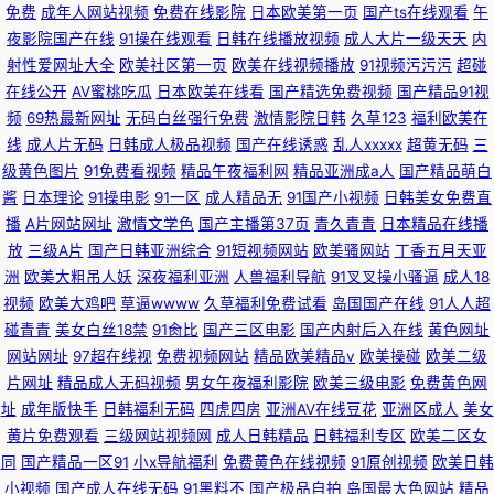
免费
成年人网站视频
免费在线影院
日本欧美第一页
国产ts在线观看
午
夜影院国产在线
91操在线观看
日韩在线播放视频
成人大片一级天天
内
射性爱网址大全
欧美社区第一页
欧美在线视频播放
91视频污污污
超碰
在线公开
AV蜜桃吃瓜
日本欧美在线看
国产精选免费视频
国产精品91视
频
69热最新网址
无码白丝强行免费
激情影院日韩
久草123
福利欧美在
线
成人片无码
日韩成人极品视频
国产在线诱惑
乱人xxxxx
超黄无码
三
级黄色图片
91免费看视频
精品午夜福利网
精品亚洲成a人
国产精品萌白
酱
日本理论
91操电影
91一区
成人精品无
91国产小视频
日韩美女免费直
播
A片网站网址
激情文学色
国产主播第37页
青久青青
日本精品在线播
放
三级A片
国产日韩亚洲综合
91短视频网站
欧美骚网站
丁香五月天亚
洲
欧美大粗吊人妖
深夜福利亚洲
人兽福利导航
91叉叉操小骚逼
成人18
视频
欧美大鸡吧
草逼wwww
久草福利免费试看
岛国国产在线
91人人超
碰青青
美女白丝18禁
91肏比
国产三区电影
国产内射后入在线
黄色网址
网站网址
97超在线视
免费视频网站
精品欧美精品v
欧美操碰
欧美二级
片网址
精品成人无码视频
男女午夜福利影院
欧美三级电影
免费黄色网
址
成年版快手
日韩福利无码
四虎四房
亚洲AV在线豆花
亚洲区成人
美女
黄片免费观看
三级网站视频网
成人日韩精品
日韩福利专区
欧美二区女
同
国产精品一区91
小x导航福利
免费黄色在线视频
91原创视频
欧美日韩
小视频
国产成人在线无码
91黑料不
国产极品自拍
岛国最大色网站
精品