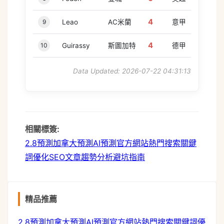
4
9
Leao
AC米蘭
意甲
4
10
Guirassy
斯圖加特
德甲
Data Updated: 2026-07-22 04:31:13
track
相關標簽:
2.8預測
加拿大預測
AI預測
官方網站
熱門搜索
關鍵
詞優化
SEO文章
趨勢分析
避坑指南
精品推薦
2.8預測
加拿大預測
AI預測
官方網站
熱門搜索
關鍵詞優