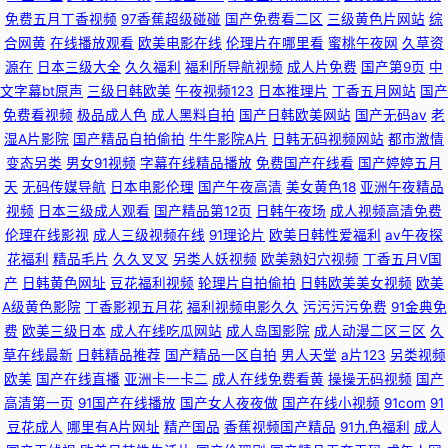
内自拍av 久久精品青 先锋影音av资源站
免费五月丁香视频
97香蕉超级碰碰
国产免费看二区
三级黄色片网站
综
合网黄
在线播放观看
欧美电影在线
伦理片在哪里看
蜜桃午夜网
久草资
源在
日本三级大全
久久福利
福利所导航视频
成人片免费
国产第9页
中
文字幕bt原声
三级日韩欧美
午夜视频123
日本推理片
丁香五月网站
国产
免费看视频
极品成人色
成人黑料自拍
国产日韩欧美网站
国产无码av
老
湿A片影院
国产精品自拍偷拍
牛牛影院A片
日韩无码视频网站
都市激情
变态另类
男女91视频
字幕在线精品播放
免费国产在线看
国产婷婷五月
天
无码传媒导航
日本电影伦理
国产午夜高清
美女黄色18
亚洲午夜精品
视频
日本三级成人观看
国产精品第12页
日韩午夜场
成人视频高清免费
伦理在线影视
成人三级视频在线
91理论片
欧美日韩性爱福利
av午夜探
花福利
精品毛片
久久叉叉
另类人妖视频
欧美熟妇穴视频
丁香五月V国
产
日韩黄色网址
豆花福利视频
轮理片自拍偷拍
日韩欧美美女视频
欧美
A级黄色影院
丁香影视五月花
福利视频电影久久
污污污污免费
91金典免
费
欧美三级日本
成人在线吃瓜网站
成人岛国影院
成人动漫二区三区
久
草在线最新
日韩精品推荐
国产精品一区自拍
男人天堂
a片123
另类视频
欧美
国产在线直播
亚洲卡一卡二
成人在线免费看黄
操操无码视频
国产
高清第一页
91国产在线播放
国产女人夜夜做
国产在线小视频
91com
91
豆花成人
哪里有A片网址
精产国品
香蕉视频国产精品
91九色福利
成人