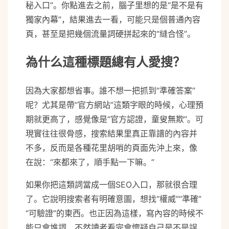
秘入口”。你點進去之前，腦子里想的是“是不是有
獨家內幕”，結果進去一看，可能只是個普通內容
頁，甚至是把幾個流量詞硬拼起來的“縫合怪”。
為什么這種標題總有人愛搜？
因為大家都想省事。誰不想一把抓到“準確答案”
呢？尤其是帶“官方網站”這類字眼的時候，心理預
期就更高了，感覺像是“官方認證，童叟無欺”。可
現實往往很骨感，搜索結果里真正靠譜的內容并
不多，反而是各種花里胡哨的頁面先沖上來，像
在說：“來都來了，順手點一下嘛。”
如果你把這類詞當成一個SEO入口，那就很合理
了。它說明搜索者有明確意圖，想找“權威”“準確”
“可驗證”的東西。也正因為這樣，寫內容的時候不
能只會堆詞，不然讀者看完會懷疑自己是不是誤