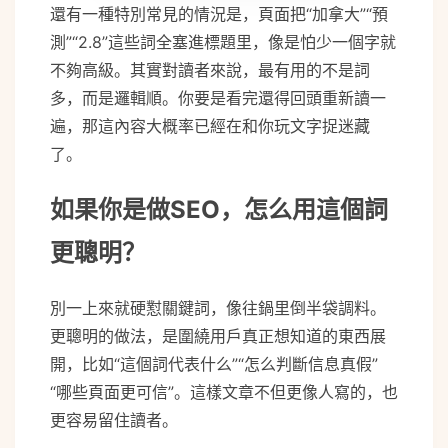
還有一種特別常見的情況是，頁面把“加拿大”“預
測”“2.8”這些詞全塞進標題里，像是怕少一個字就
不夠高級。其實對讀者來說，最有用的不是詞
多，而是邏輯順。你要是看完還得回頭重新讀一
遍，那這內容大概率已經在和你玩文字捉迷藏
了。
如果你是做SEO，怎么用這個詞
更聰明？
別一上來就硬懟關鍵詞，像往鍋里倒半袋調料。
更聰明的做法，是圍繞用戶真正想知道的東西展
開，比如“這個詞代表什么”“怎么判斷信息真假”
“哪些頁面更可信”。這樣文章不但更像人寫的，也
更容易留住讀者。