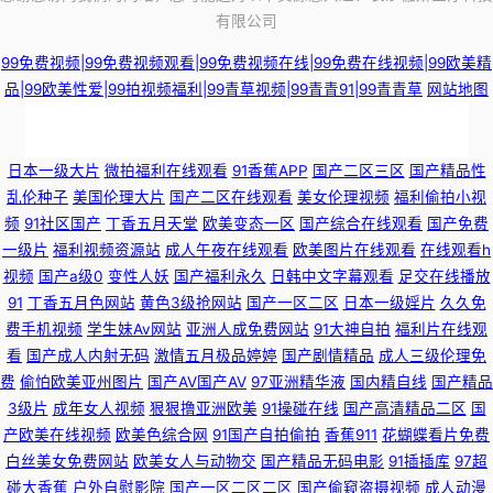
有限公司
99免费视频|99免费视频观看|99免费视频在线|99免费在线视频|99欧美精
品|99欧美性爱|99拍视频福利|99青草视频|99青青91|99青青草
网站地图
91poy九色视频 欧美精品系列 豆奶导航东京热 探花视频网址 69av福利在线
日本一级大片
微拍福利在线观看
91香蕉APP
国产二区三区
国产精品性
乱伦种子
美国伦理大片
国产二区在线观看
美女伦理视频
福利偷拍小视
导航 午夜国产诱惑 91孕妇视频 久草福利视频 综合色站导航 国产婷婷视频39
频
91社区国产
丁香五月天堂
欧美变态一区
国产综合在线观看
国产免费
一级片
福利视频资源站
成人午夜在线观看
欧美图片在线观看
在线观看h
页 影音先锋qj图区 成人网站做爱在线免费 微拍福利99 99东京热99 伦理剧一
视频
国产a级0
变性人妖
国产福利永久
日韩中文字幕观看
足交在线播放
91
丁香五月色网站
黄色3级抢网站
国产一区二区
日本一级婬片
久久免
区二区 91大神麻豆精品 大香蕉在线观看8 人人摸人人爽av 91国产视频在线
费手机视频
学生妹Av网站
亚洲人成免费网站
91大神自拍
福利片在线观
看
国产成人内射无码
激情五月极品婷婷
国产剧情精品
成人三级伦理免
久草社区在线 91夫妻交友视频 东方av最新网址 日韩新片无码 91人妻视频 国
费
偷怕欧美亚州图片
国产AV国产AV
97亚洲精华液
国内精自线
国产精品
3级片
成年女人视频
狠狠撸亚洲欧美
91操碰在线
国产高清精品二区
国
产欧美在线视频
欧美色综合网
91国产自拍偷拍
香蕉911
花蝴蝶看片免费
产伊人41p 无码永久免费 91视频首页入口在线观看 男人天堂社区5月天 91饭
白丝美女免费网站
欧美女人与动物交
国产精品无码电影
91插插库
97超
碰大香蕉
户外自慰影院
国产一区二区二区
国产偷窥盗摄视频
成人动漫
店丝袜足交福利彩票 国产片1024 亚洲欧美日韩丝袜网址 wwwav热 91tv福