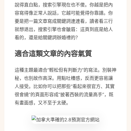
說得直白點，搜索引擎現在也不傻。你越是把內
容寫得像正常人說話，它越可能覺得你靠譜。你
要是把一篇文章寫成關鍵詞連連看，讀者看三行
就想退出，搜索引擎也會皺眉：這頁到底是給人
看的，還是給關鍵詞辦婚禮的？
適合這類文章的內容氣質
這種主題最適合“輕松但有判斷力”的寫法。別裝神
秘，也別故作高深。用點吐槽感，反而更容易讓
人接受。比如你可以把那些“看起來很官方、其實
很會繞”的頁面形容成“披著西裝的流量高手”，既
有畫面感，又不至于太硬。