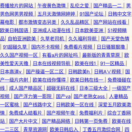
费播放片的网站
|
午夜黄色激情
|
乱伦之爱
|
国产精品一二
|
男
男色网男男视频
|
五月天激情网婷婷
|
91国产论坛
|
日韩中文字
幕电影
|
都市激情变态另类
|
久久乱品精区
|
国产网站在线看
|
欧美日韩国语
|
亚洲成人动漫在线
|
日本欧美亚洲
|
51视频精
品
|
自拍亚洲欧美
|
久草老司机
|
久久福利导航
|
国产天堂色情
|
91超碰久草
|
国内不卡视频
|
免费看片视频
|
日日骚狠狠撸
|
久久国产视频一区
|
有看a片的网址吗
|
最新版的青青草原
|
欧
美性爱天天撸
|
日本在线视频导航
|
欧美在线1
|
91一区精品
|
日本高清v
|
国产操逼一区二区
|
日韩欧美h
|
日韩A∨视频
|
国
产一级片内射
|
欧美在线你懂得
|
欧美日韩在线一
|
免费操碰在
线
|
成人国产精品区
|
超碰无码在线
|
日本三级大全
|
一级国产
视频
|
国产浮力第一影院
|
国产va
|
国产老熟女ass
|
人妻精品
一区蜜桃
|
国产线路中文
|
日韩欧美一区在线
|
深爱五月欧美激
情
|
免费成人结看片
|
国产视频午夜
|
免费福利片
|
综合丁香网
站
|
国产大片中文
|
国产精品网络
|
日韩第一页免费
|
欧美在线
一二三区
|
青草资源网
|
欧美日韩后入
|
丁香五月激综合网
|
四