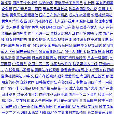
女很黄免费 国产精品欧美日韩五月 四虎影院8848 黑丝wwwcom 91色青草
婷婷爱
国产不卡小视频
AV色哟哟
亚洲天堂丁香五月
91社网
美女视频黄
全免费
国产精品第一页国
另类区另类欧美
欧美色图乱伦小说
免费成人
四虎AV网址 豆奶视频导航 影音先锋资源站AV 九热免费视频播放 日韩三级黄
软件
黄色网址视频播放
国产日产美产精品
成人午夜视频
伦理视频网站
黄色18禁网站
亚洲无码视频在线
成人无码看片
91原创社区
伦理电影香
港
成人免费
蜜桃91色色
A片视频网
国产自在线
操欧美老女人
人人97综
91娇妻激情四射 美日欧一本道 久久6视频 中文字幕影音先锋av 欧日韩美精
合精品
岛国免费
国产无码一二
蜜桃tv网站入口
国产第66页
另类国产在
线
熟女自拍偷拍
青青久视频
久草新视频在线
激情深爱欧美激情
91视频
品四区 91www涩色 成人蜜桃网站 日韩日韩日韩日韩日 福利理论片 亚韩性
官网国产
狠狠操-91
91我要操
国产ts视频网站
国产美女视频网站
91视频
成人下载
国产无码色色
91香蕉亚洲精品
91伊人加勒比
欧美狠狠插
日韩
爱 99精品只有精品 日本a啊v在下观看 91热自拍视频 国产精品久操 偷拍视
精品高清
黄色av网
日本波多野吉衣
日韩在线观看精品
日本一级电影
久
草网页
97免费艹
岛国一区二区
岛国动作片在
波多野吉衣三级
亚洲AV一
频无码91 91丝瓜浮力草草 综合色色婷婷 日韩37页 91精品国产丝袜 福利AV
卡
在线免费小视频
搞黄网站在线观看
免费色情A片网扯
91资源在线视频
蜜桃视频网站
91中文
国产在线视频
福利爱爱网址
岛国搬运工首页
伦理
网站 丝袜后入动态 色色恋夜剧场 国产午夜网站在线观看 超碰在线日韩国产
朋友的妈妈
丝袜女同
日韩性爱网址
在线观看日本黄
亚洲国产第一网站
国产99不卡
66精品视频
国产精品探花一区
成人免费国产大片
国产在线
瑟瑟网站 91情侣在线观看视频 另类四区 91黄色视频清高 国产精品久久人妻
网址观看
欧美激情日韩
国产精品无码亚洲
国产一区二区黄片
喷潮一区
福利姬足交在线看
成人午夜网址
五月花无码视频
青青草国产
欧美日韩
91社黄网 激情视频91 久久嫩草精品在线 黑料AV在线 91成人18 九一日韩 国
乱
国产屁屁第一页
91国产视频网
性爱草逼91AV
免费欧美视频
欧美岛国
一区二区
少妇喷水18禁
51漫画APP
丁香五月花激情网
欧美爱爱tv视频