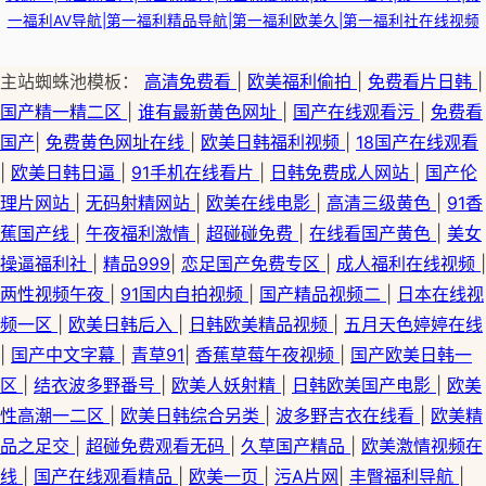
一福利AV导航|第一福利精品导航|第一福利欧美久|第一福利社在线视频
主站蜘蛛池模板：
高清免费看
|
欧美福利偷拍
|
免费看片日韩
|
国产精一精二区
|
谁有最新黄色网址
|
国产在线观看污
|
免费看
国产
|
免费黄色网址在线
|
欧美日韩福利视频
|
18国产在线观看
|
欧美日韩日逼
|
91手机在线看片
|
日韩免费成人网站
|
国产伦
理片网站
|
无码射精网站
|
欧美在线电影
|
高清三级黄色
|
91香
蕉国产线
|
午夜福利激情
|
超碰碰免费
|
在线看国产黄色
|
美女
操逼福利社
|
精品999
|
恋足国产免费专区
|
成人福利在线视频
|
两性视频午夜
|
91国内自拍视频
|
国产精品视频二
|
日本在线视
频一区
|
欧美日韩后入
|
日韩欧美精品视频
|
五月天色婷婷在线
|
国产中文字幕
|
青草91
|
香蕉草莓午夜视频
|
国产欧美日韩一
区
|
结衣波多野番号
|
欧美人妖射精
|
日韩欧美国产电影
|
欧美
性高潮一二区
|
欧美日韩综合另类
|
波多野吉衣在线看
|
欧美精
品之足交
|
超碰免费观看无码
|
久草国产精品
|
欧美激情视频在
线
|
国产在线观看精品
|
欧美一页
|
污A片网
|
丰臀福利导航
|