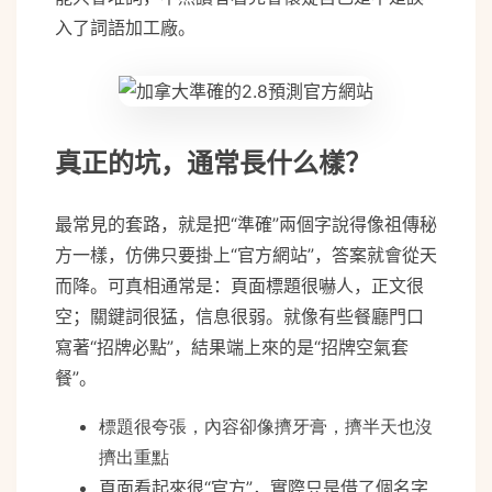
入了詞語加工廠。
真正的坑，通常長什么樣？
最常見的套路，就是把“準確”兩個字說得像祖傳秘
方一樣，仿佛只要掛上“官方網站”，答案就會從天
而降。可真相通常是：頁面標題很嚇人，正文很
空；關鍵詞很猛，信息很弱。就像有些餐廳門口
寫著“招牌必點”，結果端上來的是“招牌空氣套
餐”。
標題很夸張，內容卻像擠牙膏，擠半天也沒
擠出重點
頁面看起來很“官方”，實際只是借了個名字