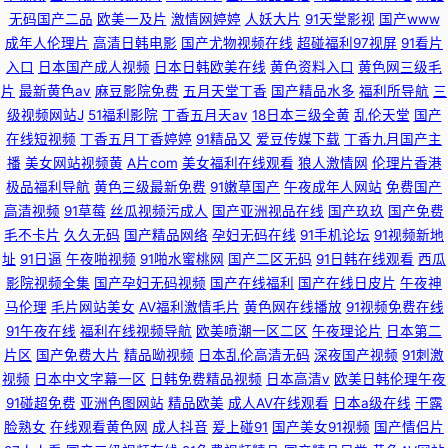
无码国产二品
欧美一及片
激情网婷婷
人妖大片
91天堂影视
国产www
成年人伦理片
高清日韩电影
国产尤物视频在线
超碰福利97视屏
91看片
入口
日本国产成人视频
日本日韩欧美在线
黄色资料入口
黄色网三级毛
片
最新黄色av
麻豆影院免费
五月天堂丁香
国产精品水多
福利所导航
三
级视频网站J
51福利影院
丁香五月天av
18日本三级全黄
乱伦天堂
国产
在线短视频
丁香五月丁香婷婷
91精品又
爱豆传媒下载
丁香九月国产主
播
美女网站视频黄
A片com
美女福利在线观看
狼人激情网
伦理片香港
极品福利导航
黄色三级最新免费
91嫩草国产
午夜成年人网站
免费国产
高清视频
91草莓
丝瓜视频污成人
国产亚洲视品在线
国产玖玖
国产免费
毛不卡片
久久无码
国产精品网络
孕妇无码在线
91手机论坛
91视频新地
址
91日逼
午夜啪视频
91啪水蜜桃网
国产二区无码
91日韩在线观看
西瓜
影院视频全集
国产孕妇无码视频
国产在线福利
国产在线日皮片
午夜神
马伦理
毛片网站美女
AV福利激情毛片
黄色网在线播放
91视频免费在线
91午夜在线
福利在线视频导航
欧美喷潮一区二区
午夜理论片
日本第二
片区
国产免费大片
精品呦视频
日本乱伦高清无码
深夜国产视频
91刺激
视频
日本中文字幕一区
日韩免费精品视频
日本高清v
欧美日韩伦理午夜
91碰超免费
亚洲色图网站
精品欧美
成人AV在线观看
日本a级在线
干露
脸熟女
在线观看黄色网
成人抖音
爰上碰91
国产美女91视频
国产情侣片