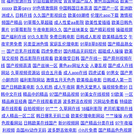
院
福利资源在线
91自拍最新网址
青青草国产成人
黄色岛国网站
欧美一
xxxxx
欧美gayv
91色情激情网
中国韩国日本高清
国产国产一区
亚洲欧
堂色情亚洲成人 国内精品区 韩国av无码片 国产自产精品 91去网站 国产a母
洲成人
日韩在线
久久国产影视综合
欧美69潮喷
伦理片app下载
激情视
频国产精品
91草莓久草超碰
成人性爱aa影院
欧美性爱插插
欧美日韩色
黄片
91草莓影院
午夜电影网久久
国产丝袜美女
国产精彩视频
操碰视屏
子视频 黑丝国产在线 91www豆花 俺来也伦理黄 欧美色性交 国产资源网 香
国产福利在线
91久久影院
免费日韩电影
日韩成人影视
欧美精品性交
午
夜宅男免费
另类亚洲色情
家庭乱伦理电影
91草B草B视频
国产精品熟女
蕉伊人久久 91资源人妻 麻豆先锋影视 91大神啪啪视频蜜桃 国产日韩乱码
一
国产巨乳在线观看
四虎免费91
国内精品无码短片
超碰成人操操
欧美
猛交视频
西瓜影院在线观看
欧美做受日韩
国产在线一
国产原创视频在
91porn九色蝌蚪 国产二区v 污污色色视频网站 超碰在线社区 天美免费视频
线
国产视频高清
国产丝袜一区
黄色av网址大全
人妻乱视
国产成人在线
网站
久草视频资源站
综合五月香
成人app在线
四虎试看
91男女
国产男
99艹艹艹 日本a阿v免费视频 大香蕉怡红院院 婷婷五月论坛 www91日和操
小鲜肉同
福利影院网站
激情五月天色色
欧美极品电影
日韩成人第一页
国产日韩欧美电影
久久机热
成人午夜网
黄色天堂男人
操视频免费91
日
日韩AV无码自拍 大香蕉精超碰 婷婷五月天se 92国产区 欧美毛多水多bb 91
韩中文在线
精品中的精品
97国产精品视频
91美女在线视频
51欧美
一区
精品麻豆经典
国产在线观看资源
波多野洁衣视频
污网站免费看
特级欧
社网址 91视频国产网站 精品操逼 91人人操人人妻 97不卡在线视频 超碰夜夜
美在线观看
自拍视频91
91艹艹
久草网在线
18福利影院
老司机蜜桃在线
成人精品一区二区
韩日爆乳无码三级
欧美伦理电影网站
艹艹操操
AV黄
撸视频 午夜国产老熟女 91国产视频在线观看免费 久草在线 人妻午夜天堂 国
色观看网站
日韩欧美在线国产
新91视频网
国产精品分类在线
97午夜福
利视频
岛国AV动作无码
波多野吉依电影
小h片免费
国产精品色色视屏