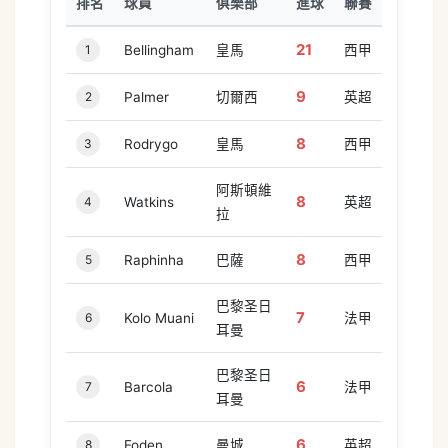
排名
球員
俱樂部
進球
聯賽
21
1
Bellingham
皇馬
西甲
9
2
Palmer
切爾西
英超
8
3
Rodrygo
皇馬
西甲
阿斯頓維
8
4
Watkins
英超
拉
8
5
Raphinha
巴薩
西甲
巴黎圣日
7
6
Kolo Muani
法甲
耳曼
巴黎圣日
6
7
Barcola
法甲
耳曼
6
8
Foden
曼城
英超