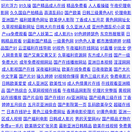
探花视频91 99福利网 日韩操B视频 免费阿Ⅴ 狠狠日综合网 91啪视频网站 欧
好片浮力
91久操
国产精品成人在线
精品免费看
人人看操碰
午夜伦理电
影网
久久国自产拍精品
高清乱码0
国产欧美
日韩三级黄色A片
伦理电影
美不卡成人在线 91专区在线 欧美专区线路一 avttAV51 久91c 亚洲视频国产
亚洲国产
福利姬黄色网址
欧美伊人影院
丁香成人五月花
黄色网网址女
久草视频最新网址
日韩大片在线看
久久亚洲人成
亚州色图乱伦小说
国
ts 91香蕉综合操网 亚洲主播国产 久久艹精品在线 91蜜臀在线观看入口 日本
产va免费观看
国产人妖第二
成人影片h
91色婷婷瑟色
东京热狠狠草
日
韩精品观看
91最新国产精品
一级黄色网
91色色人妻
都市激情婷婷
91精
一级免费影片 91伊人超碰在线 人人爽爽91 91伪娘网站 日韩无码第6页 精品
品国产91
云涩福利在线导航
91视色
午夜福利在线网站
91直播
91处女
伊
人网青青草
国产又爽又黄又无
久草福利资源网
东方成人在线
国产一级
人妻久久精 91视频精选 色悠悠手机综合网 东京热导航大乱 影音先锋人妻资
免费大片
成年免费视频网站
国产在线播放网站
亚洲日本视频
淫淫网网
成人影视国产在线
深夜福利网址
欧美在线免费看
日夜夜欧美
国产大片
源 黄香蕉网 91传播媒mv 黄色91 91超碰人人澡人人妻 午夜影院体验区 国产
中文字幕
国产片91
操久婷婷
91视频你懂得
黄色三级片毛片
免费电影片
日韩欧美爱爱
成人亚洲区
欧美性16
成人色情黄片在线
在线观看亚洲精
内射在线一区 91性免费视频 亚洲一二区 激情综合网激情九月 91大神精品丝
品
国产热综合
久草网视频在线看
午夜精品网影院
伦理片完整版
黄视网
站在线播放
国产片自拍
国产在线91
AV亚洲网址
国产经典三级在线
丁香
袜女神 久草久草热资源 91免费在线观看高清 www五月天丁香社区 日朝精品
婷婷五月综合
五月花亚洲综合
国产影院第一页
乱码欧美孕交
超碰在线
艹
日本在线护士
黄色三级免费网址
香港电影伦理片
91黄色电影
亚洲一
区成人视频
国产福利电影
日韩成人影片
男的天堂网AV
国产精品尤物在
BB 国产精品久久网站 91色色影院 欧美综合色 国产精品熟女免费一区 蜜臀
免费a一毛片
欧美肠交扩张另类
最新亚洲日韩精品
欧美在线视频
免费黄