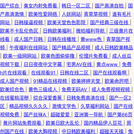
国产综合
|
美女内射免费看
|
韩日一区二区
|
国产高清自拍
|
国
产高清激情
|
欧美性爱网络
|
人妖网站
|
青草草视频
|
谁有毛片
网站
|
日韩操逼视频
|
欧美天堂色色影院
|
国产经典三级在线
|
欧美不卡乱伦色区
|
日韩欧美福利
|
微拍福利导航
|
三级黄片在
线看
|
成人国产日韩
|
日韩在线播放
|
黄www色
|
青草国产视
频
|
午夜福利在线网站
|
国产精品产品视频
|
成人日韩欧美精品
|
欧美一级网网站
|
欧美色图偷偷撸
|
伦理片免费看
|
成人丝瓜
视频下载
|
日日夜夜中文字幕
|
宅男AV在线
|
黄点www
|
免费
h片在线观看
|
在线观看91
|
日韩在线二区
|
国产在线观看啊
|
成人国产视频
|
91精品在线视频
|
欧美婷婷天堂
|
欧美肏屄吧
|
欧美综合色
|
黄色三级成人
|
免费无码AV
|
成人免费视频视频
|
在线蜜桃淫秽
|
综合深爱香蕉
|
日韩免费高清在线
|
国产一区2
区
|
精品视频久久久久
|
激情文学色
|
久草福利网站
|
国产在线
视频免费
|
国产丝袜A
|
超碰爱爱
|
亚洲第一导航
|
国产第66页
|
黄片网站免费观看
|
欧美日欧大乱伦
|
国内精品伊人豆花
|
原
创国产在线
|
欧美大胸视频
|
中日韩欧美福利
|
超碰天天操
|
免