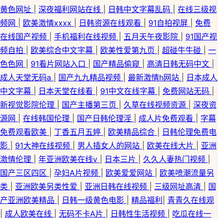
黄色网址
|
深夜福利网站在线
|
日韩中文字幕乱码
|
在线三级视
频网
|
欧美激情xxxx
|
日韩资源在线观看
|
91自拍视屏
|
免费
在线国产视频
|
手机福利在线视频
|
五月天午夜影院
|
91国产视
频自拍
|
欧美综合中文字幕
|
欧美性爱第九页
|
超碰牛牛碰
|
一
色色网
|
91看片网站入口
|
国产精品偷窥
|
高清日韩无码中文
|
成人天堂无码a
|
国产九九精品视频
|
最新激情h网站
|
日本成人
中文字幕
|
日本天堂在线看
|
91中文在线字幕
|
免费网站无码
|
新视觉影院伦理
|
国产主播第三页
|
久草在线视频资源
|
深夜资
源网
|
在线韩国伦理
|
国产日韩伦理淫
|
成人片免费观看
|
字幕
免费观看欧美
|
丁香五月五婷
|
欧美精品综合
|
日韩伦理免费电
影
|
91大神在线视频
|
男人插女人的网站
|
欧美在线大片
|
亚洲
激情伦理
|
年亚洲欧美在线v
|
日本三片
|
久久人妻热门视频
|
国产三区四区
|
孕妇A片视频
|
欧美爱爱网站
|
欧美喷潮流量另
类
|
亚洲欧美另类性爱
|
亚洲日韩在线视频
|
三级网址高清
|
国
产亚洲欧美精品
|
日韩一级黄色电影
|
精品福利
|
青青久在线观
|
成人欧美在线
|
无码不卡A片
|
日韩性生活视频
|
吃瓜在线一