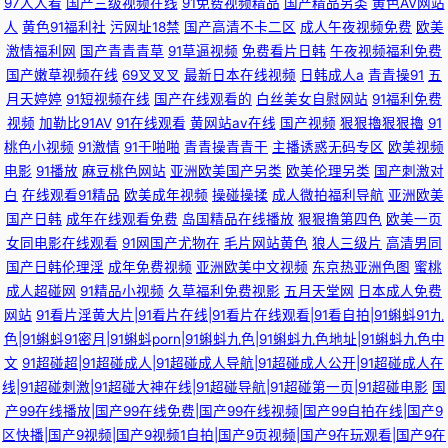
97人人看
国产三级视频在线
91免费视频精品
国产精品另类
黄色AV网站
人
黄色91福利社
污网址18禁
国产高清不卡二区
成人午夜视频免费
欧美
激情福利网
国产青青青草
91草逼视频
免费看片日韩
午夜视频福利免费
国产嫩草视频在线
69叉叉叉
最新日本在线视频
日韩成人a
青青操91
五
月天婷婷
91短视频在线
国产在线观看的
白丝美女自慰网站
91福利免费
视频
加勒比91AV
91在线观看
黄网站av在线
国产视频
狠狠擼狠狠擼
91
桃色小视频
91激情
91干啪啪
青青操青青干
主播诱惑无码专区
欧美视频
电影
91播放
麻豆桃色网站
亚洲欧美国产另类
欧美伦理另类
国产刺激对
白
在线观看91精品
欧美成年视频
操碰操揉
成人微拍福利导航
亚洲欧美
国产日韩
成年在线观看免费
岛国精品在线播放
狠狠撸第四色
欧美一页
女同电影在线观看
91网国产尤物在
毛片网站黄色
狼人三级片
高清男同
国产日韩伦理淫
成年免费视频
亚洲欧美中文视频
东京热亚洲色图
蜜桃
成人超碰网
91精品小视频
久草福利免费视影
五月天堂网
日本成人免费
网站
91看片淫黄大片|91看片在线|91看片在线观看|91看自拍|91蝌蚪91九
色|91蝌蚪91密月|91蝌蚪porn|91蝌蚪九色|91蝌蚪九色地址|91蝌蚪九色中
文
91超碰超|91超碰成人|91超碰成人导航|91超碰成人公开|91超碰成人在
线|91超碰刺激|91超碰大神在线|91超碰导航|91超碰第一页|91超碰电影
国
产99在线播放|国产99在线免费|国产99在线视频|国产99自拍在线|国产9
区快播|国产9视频|国产9视频1自拍|国产9页视频|国产9在玩观看|国产9在