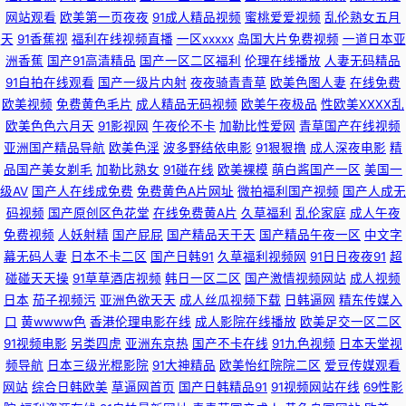
网站观看
欧美第一页夜夜
91成人精品视频
蜜桃爱爱视频
乱伦熟女五月
天
91香蕉视
福利在线视频直播
一区xxxxx
岛国大片免费视频
一道日本亚
利视频 大香蕉衣人 人妖伪娘视频 91n美女在线观看 国产成人综合视频在线
洲香蕉
国产91高清精品
国产一区二区福利
伦理在线播放
人妻无码精品
91自拍在线观看
国产一级片内射
夜夜骑青青草
欧美色图人妻
在线免费
午夜寂寞看成人 欧美亚州性交AT 91探花一区在线 黄色小视频fft 在线播放成
欧美视频
免费黄色毛片
成人精品无码视频
欧美午夜极品
性欧美ⅩⅩⅩⅩ乱
欧美色色六月天
91影视网
午夜伦不卡
加勒比性爱网
青草国产在线视频
人a 丁香五月色色婷 日韩成人网站 91干逼精品 草草精品 日韩另类无码偷拍
亚洲国产精品导航
欧美色淫
波多野结依电影
91狠狠撸
成人深夜电影
精
品国产美女剃毛
加勒比熟女
91碰在线
欧美裸模
萌白酱国产一区
美国一
AV 91每日大赛 91综合探花 熟女偷拍视频 97手机电影院 久久香网站 五月天
级AV
国产人在线成免费
免费黄色A片网址
微拍福利国产视频
国产人成无
码视频
国产原创区色花堂
在线免费黄A片
久草福利
乱伦家庭
成人午夜
五码 91伊人视频 久久国产欧洲 在线观看污网站 东京热久久 日韩精彩视频
免费视频
人妖射精
国产屁屁
国产精品天干天
国产精品午夜一区
中文字
幕无码人妻
日本不卡二区
国产日韩91
久草福利视频网
91日日夜夜91
超
91免费在线播放 国产性爱在线不卡影院 伊人9草在线 97超碰大香蕉 男人av
碰碰天天操
91草草酒店视频
韩日一区二区
国产激情视频网站
成人视频
日本
茄子视频污
亚洲色欲天天
成人丝瓜视频下载
日韩逼网
精东传媒入
先锋资源网 91黄色操逼网站 91主播在线视频 美女和91 av搬运工 91自慰影
口
黄wwww色
香港伦理电影在线
成人影院在线播放
欧美足交一区二区
91视频电影
另类四虎
亚洲东京热
国产不卡在线
91九色视频
日本天堂视
视 91大香蕉在线 丁香五月激情图片 国产91原创视频综合 婷婷福利导航 青草
频导航
日本三级光棍影院
91大神精品
欧美怡红院院二区
爱豆传媒观看
网站
综合日韩欧美
草逼网首页
国产日韩精品91
91视频网站在线
69性影
青草视频 人妻先锋影音AV 久热服务AV 国产91aV福利电影 www日韩 AV天