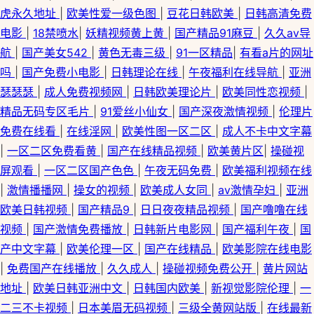
虎永久地址
|
欧美性爱一级色图
|
豆花日韩欧美
|
日韩高清免费
电影
|
18禁喷水
|
妖精视频黄上黄
|
国产精品91麻豆
|
久久av导
航
|
国产美女542
|
黄色无毒三级
|
91一区精品
|
有看a片的网址
吗
|
国产免费小电影
|
日韩理论在线
|
午夜福利在线导航
|
亚洲
瑟瑟瑟
|
成人免费视频网
|
日韩欧美理论片
|
欧美同性恋视频
|
精品无码专区毛片
|
91爱丝小仙女
|
国产深夜激情视频
|
伦理片
免费在线看
|
在线淫网
|
欧美性图一区二区
|
成人不卡中文字幕
|
一区二区免费看黄
|
国产在线精品视频
|
欧美黄片区
|
操碰视
屏观看
|
一区二区国产色色
|
午夜无码免费
|
欧美福利视频在线
|
激情播播网
|
操女的视频
|
欧美成人女同
|
av激情孕妇
|
亚洲
欧美日韩视频
|
国产精品9
|
日日夜夜精品视频
|
国产噜噜在线
视频
|
国产激情免费播放
|
日韩新片电影网
|
国产福利午夜
|
国
产中文字幕
|
欧美伦理一区
|
国产在线精品
|
欧美影院在线电影
|
免费国产在线播放
|
久久成人
|
操碰视频免费公开
|
黄片网站
地址
|
欧美日韩亚洲中文
|
日韩国内欧美
|
新视觉影院伦理
|
一
二三不卡视频
|
日本美眉无码视频
|
三级全黄网站版
|
在线最新