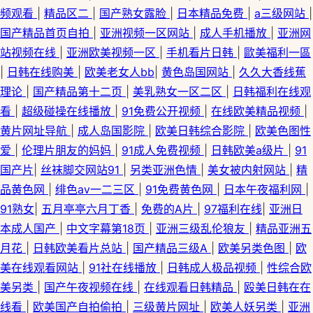
频观看
|
精品区二
|
国产熟女露脸
|
日本精品免费
|
a三级网站
|
国产精品首页自拍
|
亚洲视频一区网站
|
成人手机播放
|
亚洲网
站视频在线
|
亚洲欧美视频一区
|
手机看片日韩
|
歐美福利一區
|
日韩在线购美
|
欧美老女人bb
|
黄色岛国网站
|
久久大香线蕉
理论
|
国产精品第十二页
|
美乳熟女一区二区
|
日韩福利在线观
看
|
超级碰操在线播放
|
91免费公开视频
|
在线欧美精品视频
|
黄片网址导航
|
成人岛国影院
|
欧美日韩综合影院
|
欧美色图性
爱
|
伦理片朋友的妈妈
|
91成人免费视频
|
日韩欧美a级片
|
91
国产片
|
丝袜脚交网站91
|
另类亚洲色情
|
美女被内射网站
|
精
品黄色网
|
绯色av一二三区
|
91免费黄色网
|
日本午夜福利网
|
91熟女
|
五月亭亭六月丁香
|
免费的A片
|
97福利在线
|
亚洲日
本成人国产
|
中文字幕第18页
|
亚洲三级乱伦狼友
|
精品亚洲五
月花
|
日韩欧美看片总站
|
国产精品三级A
|
欧美另类色图
|
欧
美在线观看网站
|
91社在线播放
|
日韩成人极品视频
|
性综合欧
美另类
|
国产午夜视频在线
|
在线观看日韩精品
|
殴美日韩在在
线看
|
欧美国产自拍偷拍
|
三级黄片网址
|
欧美人妖另类
|
亚洲