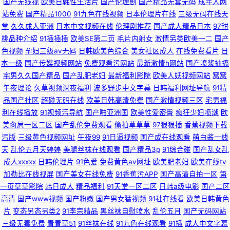
国产无线视
欧美日韩性生活片
国产伦理剧
国产精品无套无码
成年人网
站免费
国产精品1000
91九色在线视频
日本伦理片在线
三级无码在线天
堂
久久成人亚洲
日本中文视频在线
伦理剧推荐
国产成人精品日本
97甜
桃品种介绍
91插插插
欧美SE第二页
毛片内射女
激情另类欧美一二
国产
色视频
孕妇三级av无码
日韩欧美色综合
美女社区成人
在线免费看片
日
本一级
国产传媒视频网站
免费观看污网站
最新激情h网站
国产喷浆抽搐
宅男久久国产精品
国产乱肥老妇
最新福利影院
欧美人妖视频网站
窝窝
午夜理论
久草视频深夜福利
波多野步中文字幕
日韩福利网址导航
91精
品国产社区
超碰无码在线
欧美日韩高清免费
国产激情视频三区
宅男福
利在线播放
91视频污导航
国产啪亚洲国
欧美性爱密臀
疯狂少妇喷潮
欧
美肏屄一区二区
国产乱伦免费观看
偷拍草草草
97狠狠插
香蕉视频下载
污版
三级黄色视频网址
午夜99
91日逼视频
国产成在线观看
萌白酱一线
天
乱伦五月天婷婷
美腿丝袜在线观看
国产精品3p
91综合碰
国产乱女乱
成人xxxxx
日韩伦理片
91色爱
免费黄色av网址
欧美肥老妇
欧美在线tv
加勒比在线视屏
国产美女在线免费
91香蕉污APP
国产高清自拍一区
第
一页草草影院
韩日成人
精品福利
91天堂一区二区
日韩a级电影
国产二区
高清
国产www视频
国产粉嫩
国产男女猛视频
91社在线看
欧美日韩黄色
片
变态另态另类2
91李宗精品
黑丝袜自慰喷水
乱伦五月
国产无码网站
三级无毒免费
青青草51
91丝袜在线
91九色在线观看
91插
成人中文字幕