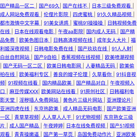
囯产精品一区二
|
国产69久
|
国产在线不
|
日本三级免费观看
|
成人网站免费观看
|
伦俚片影院
|
四虎蜜桃
|
91久久精品视频
|
都市激情中文字幕
|
91美女诱惑
|
蜜桃91操操操
|
日韩视频免费
在线
|
日本在线观看电影
|
午夜aa影院
|
国内成人无码
|
国产精
品免费
|
欧美色图日本
|
日韩高清视频在线
|
成年女人大片
|
福
利姬深夜视频
|
日韩电影免费在线
|
国产玖玖在线
|
91人人射
|
白丝自慰网站
|
国产9自拍
|
香蕉视频在线视频
|
欧美喷潮视频
|
国产无码一区二区
|
欧美日韩电影网
|
人妻精品无码
|
欧美偷
拍在线
|
欧美福利专区
|
善良的嫂子伦理
|
久草看你
|
91抖音视
频
|
91视频在线看
|
国内精品欧美
|
国产精品对白
|
午夜视频入
口
|
麻豆传媒XXX
|
欧美网站在线看
|
91原创社区
|
日韩福利电
影天堂
|
淫秽插人免费网站
|
黄色片三级片网站
|
亚洲理论片
|
亚洲四虎在线
|
东京热欧美
|
成人精品无码电影
|
国产欧美亚洲
一区
|
青草草视频
|
人人草人人干
|
91尤物视频
|
东京熟女三级
片
|
成人国产精品
|
午夜婷婷
|
日本在线免费视频
|
国产51视频
观看
|
青青操嫩逼
|
国产第一草页
|
岛国免费动作片
|
亚洲欧美