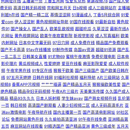
色网址在线
主播第一页
丁香五月网
性爱东京热
草逼视频78
国产成人免
亚洲网 不卡另类 91探花在线观看百度 亚洲美女91网站 国产盗摄久久 偷拍视
费无码
高清日韩无码视频
宗和网五月天
日b视频
成人三级网站在
主播福
利姬h在线
国产精一精二区
基情涩涩网
51漫画成人
丁香5月综合网
91爱
频无码91 免费欧美妈妈A片 91探花 日韩亚洲欧美国产婷婷 超碰爱99 AV天堂
爱com
伊人涩涩射
黄色视频网址导航
91国在线观看
91最新自拍
黄色软
件91
国产操女人
国产乱人
欧美乱欲视频
超碰吃瓜
久草涩涩
最新在线A
香蕉AV 一本道啪啪啪资源 狠狠草网 久久成人网香蕉视频 91视频首页蝌蚪 玖
片网址
黄色视屏网站
欧美午夜寂寞影院
新视觉影视
成人写真福利
欧美
内射网址
日本中文字幕无码
97日穴网
成人免费在线
精品国产免费观看
玖综合性 日韩一级免费 超碰在线最97 在线观看视频三级黄色 午夜福利合集
国产不卡高清
91av在线播放
91制作传媒
岛国av资源
超碰91资源
国产乱
一乱二乱三
日韩美女直播
91尤物69
蜜桃午夜激情
免费伦理电影
日本电
92 久操精品视频在线播放 91瑟瑟国产黑料 婷婷五月影院 后入妹妹 91网在线
影伦理片
黄瓜视频成人
性爱婷婷
爱豆在线看
麻豆影院爱爱
成人软件视
频
午夜宅男在线
91专区在线
狠狠干欧美
国产三级国产
国产欧美日韩在
观看视频 日韩欧yellow网 操黑丝AV 91海角真实网站www 四虎影库预览AV
线
97五月天婷婷
日韩在线网
91福利社视频
福利导航
A片三级网站
久草
视频8
香蕉APP污视频
艹艹艹插逼
国产精品五月天
狠狠操欧美性爱
国产
福利成人 九一色人 无码素人福利 91足交视频丝袜 亚洲肉肉网 久久精品91
绝色精品
精品孕妇无码视频
午夜A片三级片
天美果冻传媒
久久国产成人
精品
精品93久久久
日本人妖射精
学生妹avav
国产熟女视频在线
乱伦第
91人人视频 日本A黄 九九五月天 www在线熟女屁股 91福利海角 日本91色
一页
韩日视频
高清国产剧观看
人妻少妇视频二区
成人无码高清毛片
亚
洲av激情电影
午夜导航在线
国内主播第一页
国产高清电影网址
91社区
色 99国产福利导航 午夜国产95 国产精品黄色二级 91大神呆哥视频模特 美
论坛
免费网站黄色在线
久久偷拍高清亚洲
91午夜在线免费
亚洲精品第
五页
麻豆网站在线观看
91精选国产
国产精品亚洲
黄色三级成年
五月天