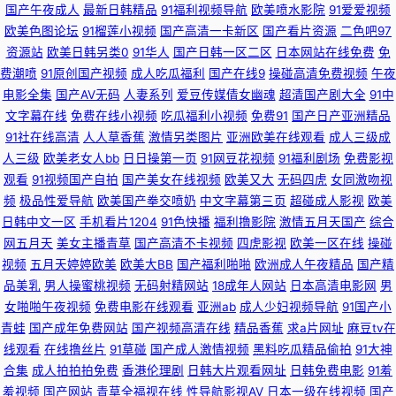
产日韩欧美福利导航 91网址免费观看视频 人妻丝袜二区 91熊猫视频 久久福
国产午夜成人
最新日韩精品
91福利视频导航
欧美喷水影院
91爱爱视频
欧美色图论坛
91榴莲小视频
国产高清一卡新区
国产看片资源
二色吧97
利社 大香蕉92 亚洲AV超碰资源站 豆花黑料导航 久热大香蕉 色色啪啪91 91
资源站
欧美日韩另类0
91华人
国产日韩一区二区
日本网站在线免费
免
费潮喷
91原创国产视频
成人吃瓜福利
国产在线9
操碰高清免费视频
午夜
草美女 成人网站在线看 超碰在线最97 久久综合国产自拍 色婷婷色播播色婷
电影全集
国产AV无码
人妻系列
爱豆传媒倩女幽魂
超清国产剧大全
91中
文字幕在线
免费在线小视频
吃瓜福利小视频
免费91
国产日产亚洲精品
婷 传媒91福利 男女男啪啪啪 九九色色 91超碰在线内射 日韩97 91大神啪视
91社在线高清
人人草香蕉
激情另类图片
亚洲欧美在线观看
成人三级成
人三级
欧美老女人bb
日日操第一页
91网豆花视频
91福利剧场
免费影视
频 欧美人妖撸管 91社区试看一分钟 国产日韩欧美另类中文 www激情五月婷
观看
91视频国产自拍
国产美女在线视频
欧美又大
无码四虎
女同激吻视
频
极品性爱导航
欧美国产拳交喷奶
中文字幕第三页
超碰成人影视
欧美
日韩中文一区
手机看片1204
91色快播
福利撸影院
激情五月天国产
综合
婷 国产美女 日韩欧美女同 四虎乱轮 国产视频这里有 91性爰视频 欧美恋足网
网五月天
美女主播青草
国产高清不卡视频
四虎影视
欧美一区在线
操碰
视频
五月天婷婷欧美
欧美大BB
国产福利啪啪
欧洲成人午夜精品
国产精
站 中文字幕自拍一区 97超碰草草 深爱五月天激情 97欧美人妻一区二区 丝袜
品美乳
男人操蜜桃视频
无码射精网站
18成年人网站
日本高清电影网
男
女啪啪午夜视频
免费电影在线观看
亚洲ab
成人少妇视频导航
91国产小
足交射精 97色永久 午夜国产老熟女 传媒免费版91 国产精品久久中文字 先锋
青蛙
国产成年免费网站
国产视频高清在线
精品香蕉
求a片网址
麻豆tv在
线观看
在线撸丝片
91草碰
国产成人激情视频
黑料吃瓜精品偷拍
91大神
影音资源AV站 91网页在线观看 韩国色网深爱网 91白丝尤物 国产96视频网站
合集
成人拍拍拍免费
香港伦理剧
日韩大片观看网址
日韩免费电影
91羞
羞视频
国产网站
青草全福视在线
性导航影视AV
日本一级在线视频
国产