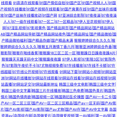
线观看
91高清在线观看|91国产情侣自拍|91国产区|91国产视频人人|91国
产视频在线播放|91国产视频在线观看|91国产爽黄在线|91国产丝袜在线播
放|91国产丝袜在线播放动|91国产网
97亚洲综合影院|97夜夜澡|97夜夜澡
人人|97一级在线观看|97一区二|97一区精品|97伊人豆花视频|97伊人
网|97淫乱视频|97影视黄色
国产精品网页|国产精品网站|国产精品网站
AB|国产精品网站导航|国产精品网站夜色|国产精品网址|国产精品微拍|国
产精品微拍福利|国产精品伪娘|国产精品未满
狠狠婷婷综合久久久久|狠
狠婷婷综合久久久久久|狠狠五月激情丁香六月|狠狠亚洲婷婷综合色香|狠
狠影院|狠狠在啪线香蕉|狠狠躁18三区二区一区|狠狠躁日日躁夜夜躁A片|
狠狠躁天天躁无码中文|狠狠躁夜夜躁
97伊人影视|97影陪3区|97影院色
色|97影院午夜伦不卡|97尤物视频免费|97在线播放|97在线不卡顿|97在
线超碰|97在线公开视频|97在线观看
91网站下载|91网站小视频|91网站亚
洲|91网站在线播放|91网站在线观看|91网站在线看|91网站在线视频|91网
站直播|91网站足交|91网站最新地址
韩国三级中文电影|韩国三级中文字|
韩国三级中文字幕|韩国三片在线播放|韩国三色电费|韩国色青片|韩国色
情片|韩国色情肉欲|韩国视频一区|韩国熟妇乱伦辣图
国产AV一卡二卡|国
产AV一区二区三区|国产AV一区二区三区精品|国产av一区无码|国产AV影
片|国产AV影视|国产AV影院|国产av尤物|国产AV在|国产AV中文字幕
岛国
资源av|岛国综合网|岛国做爱片|岛国做爱视频|第一AV福利|第一AV网|第