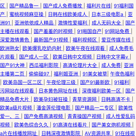
区
|
国产精品鲁一
|
国产成人免费播放
|
福利片在线
|
91福利国
产
|
蜜桃视频麻豆操
|
日韩在线欧美成人
|
日本三级电影a
|
亚
洲91
|
亚洲依依成人精品
|
激情性爱福利
|
成人无码大全
|
国产
主播在线观看
|
国产羞羞的时视频
|
91啪国自产
|
91网站免费
|
深爱激情黄色
|
最新国产91视频
|
福利视频区
|
爱豆传媒在线
|
欧洲熟女
|
欧美爆乳吃奶内射
|
欧美午夜在线观看
|
成人免费毛
片观看
|
国产成人一区
|
欧美日韩中文视频
|
日韩中文字幕v
|
国产91大神
|
西瓜福利影院
|
高清伦理片大全
|
成人免费
|
亚洲
主播第二页
|
偷偷碰97
|
福利姬亚洲
|
91美女被草
|
午夜色福利
|
欧美岛国一区二区
|
午夜伦理三级
|
国产91最新欧
|
91福利
|
污网站在线观看
|
日本黄色网址在线
|
深夜福利欧美一区
|
国产
精品免费大片
|
欧美孕妇被狂操
|
青草资源网
|
日韩高清不卡
|
欧美a级片视频
|
潘金莲伦理电影
|
国产精品一二专区
|
欧美性
爱一、三
|
国产免费高清视频
|
青青操国产视频
|
成人性爱乱码
视频
|
欧美色综合久久
|
91高清在线看片
|
国产美女炮机视频
|
a片在线播放网址
|
日韩深夜激情影院
|
AV资源共享
|
91在线视