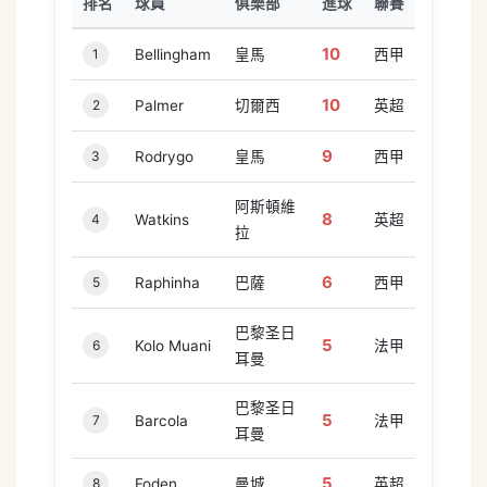
排名
球員
俱樂部
進球
聯賽
10
1
Bellingham
皇馬
西甲
10
2
Palmer
切爾西
英超
9
3
Rodrygo
皇馬
西甲
阿斯頓維
8
4
Watkins
英超
拉
6
5
Raphinha
巴薩
西甲
巴黎圣日
5
6
Kolo Muani
法甲
耳曼
巴黎圣日
5
7
Barcola
法甲
耳曼
5
8
Foden
曼城
英超