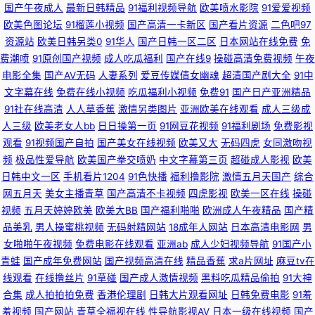
国产午夜成人
最新日韩精品
91福利视频导航
欧美喷水影院
91爱爱视频
欧美色图论坛
91榴莲小视频
国产高清一卡新区
国产看片资源
二色吧97
利社 大香蕉92 亚洲AV超碰资源站 豆花黑料导航 久热大香蕉 色色啪啪91 91
资源站
欧美日韩另类0
91华人
国产日韩一区二区
日本网站在线免费
免
费潮喷
91原创国产视频
成人吃瓜福利
国产在线9
操碰高清免费视频
午夜
草美女 成人网站在线看 超碰在线最97 久久综合国产自拍 色婷婷色播播色婷
电影全集
国产AV无码
人妻系列
爱豆传媒倩女幽魂
超清国产剧大全
91中
文字幕在线
免费在线小视频
吃瓜福利小视频
免费91
国产日产亚洲精品
婷 传媒91福利 男女男啪啪啪 九九色色 91超碰在线内射 日韩97 91大神啪视
91社在线高清
人人草香蕉
激情另类图片
亚洲欧美在线观看
成人三级成
人三级
欧美老女人bb
日日操第一页
91网豆花视频
91福利剧场
免费影视
频 欧美人妖撸管 91社区试看一分钟 国产日韩欧美另类中文 www激情五月婷
观看
91视频国产自拍
国产美女在线视频
欧美又大
无码四虎
女同激吻视
频
极品性爱导航
欧美国产拳交喷奶
中文字幕第三页
超碰成人影视
欧美
婷 国产美女 日韩欧美女同 四虎乱轮 国产视频这里有 91性爰视频 欧美恋足网
日韩中文一区
手机看片1204
91色快播
福利撸影院
激情五月天国产
综合
网五月天
美女主播青草
国产高清不卡视频
四虎影视
欧美一区在线
操碰
视频
五月天婷婷欧美
欧美大BB
国产福利啪啪
欧洲成人午夜精品
国产精
站 中文字幕自拍一区 97超碰草草 深爱五月天激情 97欧美人妻一区二区 丝袜
品美乳
男人操蜜桃视频
无码射精网站
18成年人网站
日本高清电影网
男
女啪啪午夜视频
免费电影在线观看
亚洲ab
成人少妇视频导航
91国产小
足交射精 97色永久 午夜国产老熟女 传媒免费版91 国产精品久久中文字 先锋
青蛙
国产成年免费网站
国产视频高清在线
精品香蕉
求a片网址
麻豆tv在
线观看
在线撸丝片
91草碰
国产成人激情视频
黑料吃瓜精品偷拍
91大神
影音资源AV站 91网页在线观看 韩国色网深爱网 91白丝尤物 国产96视频网站
合集
成人拍拍拍免费
香港伦理剧
日韩大片观看网址
日韩免费电影
91羞
羞视频
国产网站
青草全福视在线
性导航影视AV
日本一级在线视频
国产