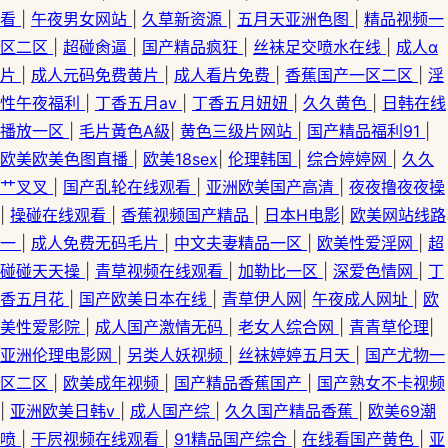
看
|
午夜男女网站
|
久草新资源
|
五月天亚洲色图
|
精品视频一
区二区
|
超碰肏逼
|
国产精品疯狂
|
丝袜足交喷水在线
|
成人α
片
|
成人元码免费黄片
|
成人看片免费
|
香蕉国产一区二区
|
淫
性午夜福利
|
丁香五月av
|
丁香五月妞妞
|
久久黄色
|
日韩在线
播放一区
|
毛片黃色A級
|
黄色三级片网站
|
国产精品福利91
|
欧美欧美色图直播
|
欧美18sex
|
伦理韩国
|
综合婷婷网
|
久久
艹叉叉
|
国产乱轮在线观看
|
亚洲欧美国产高清
|
夜夜撸夜夜操
|
操碰在线观看
|
香蕉视频国产精品
|
日本H电影
|
欧美网站线路
一
|
成人免费无码毛片
|
中文夫妻精品一区
|
欧美性爱淫网
|
超
碰碰天天操
|
青草视频在线观看
|
加勒比一区
|
深爱色情网
|
丁
香五月花
|
国产欧美日本在线
|
青草伊人网
|
午夜成人网址
|
欧
美性爱影院
|
成人国产激情无码
|
老女人综合网
|
青青草伦理
|
亚洲伦理电影网
|
另类人妖视频
|
丝袜婷婷五月天
|
国产尤物一
区二区
|
欧美成年视频
|
国产精品香蕉国产
|
国产熟女不卡视频
|
亚洲欧美日韩v
|
成人国产综
|
久久国产精品香蕉
|
欧美69潮
喷
|
干屄视频在线观看
|
91精品国产综合
|
在线看国产黄色
|
亚