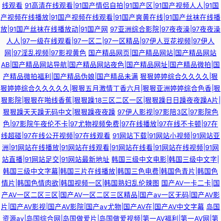
线观看
91高清在线观看|91国产情侣自拍|91国产区|91国产视频人人|91国
产视频在线播放|91国产视频在线观看|91国产爽黄在线|91国产丝袜在线播
放|91国产丝袜在线播放动|91国产网
97亚洲综合影院|97夜夜澡|97夜夜澡
人人|97一级在线观看|97一区二|97一区精品|97伊人豆花视频|97伊人
网|97淫乱视频|97影视黄色
国产精品网页|国产精品网站|国产精品网站
AB|国产精品网站导航|国产精品网站夜色|国产精品网址|国产精品微拍|国
产精品微拍福利|国产精品伪娘|国产精品未满
狠狠婷婷综合久久久久|狠
狠婷婷综合久久久久久|狠狠五月激情丁香六月|狠狠亚洲婷婷综合色香|狠
狠影院|狠狠在啪线香蕉|狠狠躁18三区二区一区|狠狠躁日日躁夜夜躁A片|
狠狠躁天天躁无码中文|狠狠躁夜夜躁
97伊人影视|97影陪3区|97影院色
色|97影院午夜伦不卡|97尤物视频免费|97在线播放|97在线不卡顿|97在
线超碰|97在线公开视频|97在线观看
91网站下载|91网站小视频|91网站亚
洲|91网站在线播放|91网站在线观看|91网站在线看|91网站在线视频|91网
站直播|91网站足交|91网站最新地址
韩国三级中文电影|韩国三级中文字|
韩国三级中文字幕|韩国三片在线播放|韩国三色电费|韩国色青片|韩国色
情片|韩国色情肉欲|韩国视频一区|韩国熟妇乱伦辣图
国产AV一卡二卡|国
产AV一区二区三区|国产AV一区二区三区精品|国产av一区无码|国产AV影
片|国产AV影视|国产AV影院|国产av尤物|国产AV在|国产AV中文字幕
岛国
资源av|岛国综合网|岛国做爱片|岛国做爱视频|第一AV福利|第一AV网|第