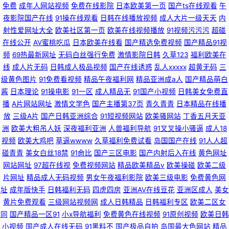
免费
成年人网站视频
免费在线影院
日本欧美第一页
国产ts在线观看
午
夜影院国产在线
91操在线观看
日韩在线播放视频
成人大片一级天天
内
射性爱网址大全
欧美社区第一页
欧美在线视频播放
91视频污污污
超碰
在线公开
AV蜜桃吃瓜
日本欧美在线看
国产精选免费视频
国产精品91视
频
69热最新网址
无码白丝强行免费
激情影院日韩
久草123
福利欧美在
线
成人片无码
日韩成人极品视频
国产在线诱惑
乱人xxxxx
超黄无码
三
级黄色图片
91免费看视频
精品午夜福利网
精品亚洲成a人
国产精品萌白
酱
日本理论
91操电影
91一区
成人精品无
91国产小视频
日韩美女免费直
播
A片网站网址
激情文学色
国产主播第37页
青久青青
日本精品在线播
放
三级A片
国产日韩亚洲综合
91短视频网站
欧美骚网站
丁香五月天亚
洲
欧美大粗吊人妖
深夜福利亚洲
人兽福利导航
91叉叉操小骚逼
成人18
视频
欧美大鸡吧
草逼wwww
久草福利免费试看
岛国国产在线
91人人超
碰青青
美女白丝18禁
91肏比
国产三区电影
国产内射后入在线
黄色网址
网站网址
97超在线视
免费视频网站
精品欧美精品v
欧美操碰
欧美二级
片网址
精品成人无码视频
男女午夜福利影院
欧美三级电影
免费黄色网
址
成年版快手
日韩福利无码
四虎四房
亚洲AV在线豆花
亚洲区成人
美女
黄片免费观看
三级网站视频网
成人日韩精品
日韩福利专区
欧美二区女
同
国产精品一区91
小x导航福利
免费黄色在线视频
91原创视频
欧美日韩
小视频
国产成人在线无码
91黑料不
国产极品自拍
岛国最大色网站
精品