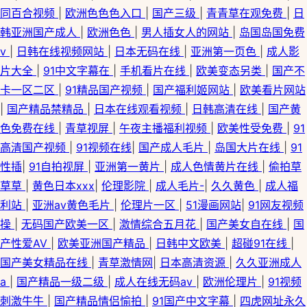
同百合视频
|
欧洲色色色入口
|
国产三级
|
青青草在观免费
|
日
韩亚洲国产成人
|
欧洲色色
|
男人插女人的网站
|
岛国岛国免费
v
|
日韩在线视频网站
|
日本无码在线
|
亚洲第一页色
|
成人影
片大全
|
91中文字幕在
|
手机看片在线
|
欧美变态另类
|
国产不
卡一区二区
|
91精品国产视频
|
国产福利姬网站
|
欧美看片网站
|
国产精品禁精品
|
日本在线观看视频
|
日韩高清在线
|
国产黄
色免费在线
|
青草视屏
|
午夜主播福利视频
|
欧美性受免费
|
91
高清国产视频
|
91视频在线
|
国产成人毛片
|
岛国大片在线
|
91
性插
|
91自拍视屏
|
亚洲第一黄片
|
成人色情黄片在线
|
偷拍草
草草
|
黄色日本xxx
|
伦理影院
|
成人毛片-
|
久久黄色
|
成人福
利站
|
亚洲av黄色毛片
|
伦理片一区
|
51漫画网站
|
91网友视频
操
|
无码国产欧美一区
|
激情综合五月花
|
国产美女自在线
|
国
产性爱AV
|
欧美亚洲国产精品
|
日韩中文欧美
|
超碰91在线
|
国产美女精品在线
|
青草激情网
|
日本高清资源
|
久久亚洲成人
a
|
国产精品一级二级
|
成人在线无码av
|
欧洲伦理片
|
91视频
刺激牛牛
|
国产精品情侣愉拍
|
91国产中文字幕
|
四虎网址永久