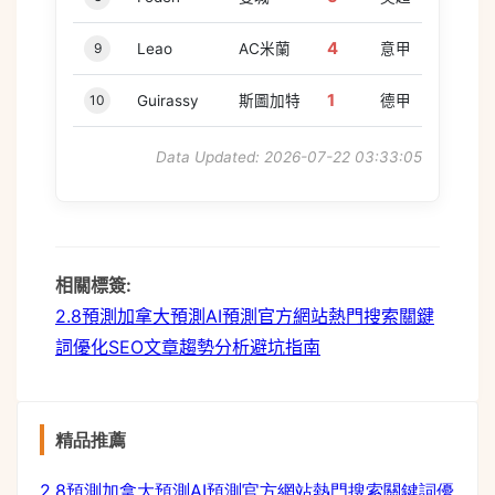
4
9
Leao
AC米蘭
意甲
1
10
Guirassy
斯圖加特
德甲
Data Updated: 2026-07-22 03:33:05
相關標簽:
2.8預測
加拿大預測
AI預測
官方網站
熱門搜索
關鍵
詞優化
SEO文章
趨勢分析
避坑指南
精品推薦
2.8預測
加拿大預測
AI預測
官方網站
熱門搜索
關鍵詞優