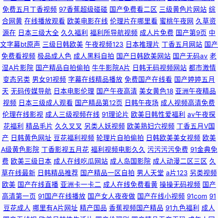
内自拍av 久久精品青 先锋影音av资源站
免费五月丁香视频
97香蕉超级碰碰
国产免费看二区
三级黄色片网站
综
合网黄
在线播放观看
欧美电影在线
伦理片在哪里看
蜜桃午夜网
久草资
源在
日本三级大全
久久福利
福利所导航视频
成人片免费
国产第9页
中
文字幕bt原声
三级日韩欧美
午夜视频123
日本推理片
丁香五月网站
国产
免费看视频
极品成人色
成人黑料自拍
国产日韩欧美网站
国产无码av
老
湿A片影院
国产精品自拍偷拍
牛牛影院A片
日韩无码视频网站
都市激情
变态另类
男女91视频
字幕在线精品播放
免费国产在线看
国产婷婷五月
天
无码传媒导航
日本电影伦理
国产午夜高清
美女黄色18
亚洲午夜精品
视频
日本三级成人观看
国产精品第12页
日韩午夜场
成人视频高清免费
伦理在线影视
成人三级视频在线
91理论片
欧美日韩性爱福利
av午夜探
花福利
精品毛片
久久叉叉
另类人妖视频
欧美熟妇穴视频
丁香五月V国
产
日韩黄色网址
豆花福利视频
轮理片自拍偷拍
日韩欧美美女视频
欧美
A级黄色影院
丁香影视五月花
福利视频电影久久
污污污污免费
91金典免
费
欧美三级日本
成人在线吃瓜网站
成人岛国影院
成人动漫二区三区
久
草在线最新
日韩精品推荐
国产精品一区自拍
男人天堂
a片123
另类视频
欧美
国产在线直播
亚洲卡一卡二
成人在线免费看黄
操操无码视频
国产
高清第一页
91国产在线播放
国产女人夜夜做
国产在线小视频
91com
91
豆花成人
哪里有A片网址
精产国品
香蕉视频国产精品
91九色福利
成人