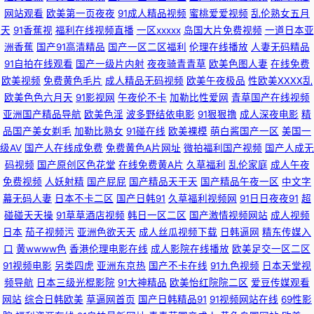
网站观看
欧美第一页夜夜
91成人精品视频
蜜桃爱爱视频
乱伦熟女五月
天
91香蕉视
福利在线视频直播
一区xxxxx
岛国大片免费视频
一道日本亚
利视频 大香蕉衣人 人妖伪娘视频 91n美女在线观看 国产成人综合视频在线
洲香蕉
国产91高清精品
国产一区二区福利
伦理在线播放
人妻无码精品
91自拍在线观看
国产一级片内射
夜夜骑青青草
欧美色图人妻
在线免费
午夜寂寞看成人 欧美亚州性交AT 91探花一区在线 黄色小视频fft 在线播放成
欧美视频
免费黄色毛片
成人精品无码视频
欧美午夜极品
性欧美ⅩⅩⅩⅩ乱
欧美色色六月天
91影视网
午夜伦不卡
加勒比性爱网
青草国产在线视频
人a 丁香五月色色婷 日韩成人网站 91干逼精品 草草精品 日韩另类无码偷拍
亚洲国产精品导航
欧美色淫
波多野结依电影
91狠狠撸
成人深夜电影
精
品国产美女剃毛
加勒比熟女
91碰在线
欧美裸模
萌白酱国产一区
美国一
AV 91每日大赛 91综合探花 熟女偷拍视频 97手机电影院 久久香网站 五月天
级AV
国产人在线成免费
免费黄色A片网址
微拍福利国产视频
国产人成无
码视频
国产原创区色花堂
在线免费黄A片
久草福利
乱伦家庭
成人午夜
五码 91伊人视频 久久国产欧洲 在线观看污网站 东京热久久 日韩精彩视频
免费视频
人妖射精
国产屁屁
国产精品天干天
国产精品午夜一区
中文字
幕无码人妻
日本不卡二区
国产日韩91
久草福利视频网
91日日夜夜91
超
91免费在线播放 国产性爱在线不卡影院 伊人9草在线 97超碰大香蕉 男人av
碰碰天天操
91草草酒店视频
韩日一区二区
国产激情视频网站
成人视频
日本
茄子视频污
亚洲色欲天天
成人丝瓜视频下载
日韩逼网
精东传媒入
先锋资源网 91黄色操逼网站 91主播在线视频 美女和91 av搬运工 91自慰影
口
黄wwww色
香港伦理电影在线
成人影院在线播放
欧美足交一区二区
91视频电影
另类四虎
亚洲东京热
国产不卡在线
91九色视频
日本天堂视
视 91大香蕉在线 丁香五月激情图片 国产91原创视频综合 婷婷福利导航 青草
频导航
日本三级光棍影院
91大神精品
欧美怡红院院二区
爱豆传媒观看
网站
综合日韩欧美
草逼网首页
国产日韩精品91
91视频网站在线
69性影
青草视频 人妻先锋影音AV 久热服务AV 国产91aV福利电影 www日韩 AV天