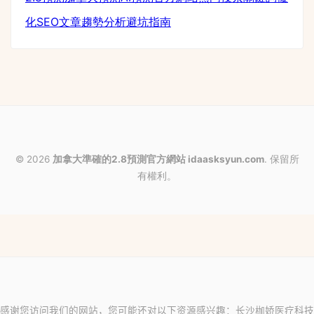
化
SEO文章
趨勢分析
避坑指南
© 2026
加拿大準確的2.8預測官方網站 idaasksyun.com
. 保留所
有權利。
感谢您访问我们的网站，您可能还对以下资源感兴趣：长沙枷娇医疗科技