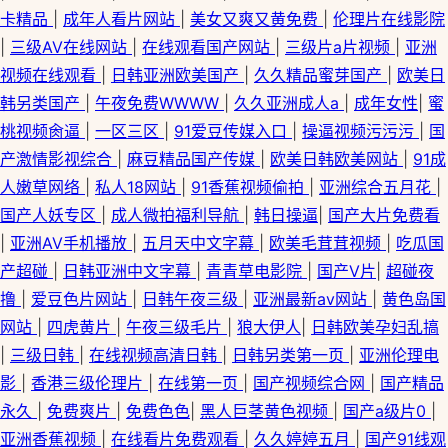
卡精品
|
成年人看片网站
|
美女又爽又黄免费
|
伦理片在线影院
|
三级AV在线网站
|
在线观看国产网站
|
三级片a片视频
|
亚洲
视频在线观看
|
日韩亚洲欧美国产
|
久久精品蜜芽国产
|
欧美日
韩另类国产
|
午夜免费WWWW
|
久久亚洲成人a
|
成年女性
|
蜜
桃视频肏逼
|
一区三区
|
91爱豆传媒入口
|
操逼视频污污污
|
国
产激情影视综合
|
麻豆精品国产传媒
|
欧美日韩欧美网站
|
91成
人嫩草网络
|
私人18网站
|
91香蕉视频偷拍
|
亚洲综合五月花
|
国产人妖专区
|
成人微拍福利导航
|
韩日操逼
|
国产大片免费看
|
亚洲AV手机播放
|
五月天中文字幕
|
欧美毛茸茸视频
|
吃瓜国
产超碰
|
日韩亚洲中文字幕
|
青青草电影院
|
国产V片
|
超碰夜
撸
|
爱豆色片网站
|
日韩午夜三级
|
亚洲最新av网站
|
黄色岛国
网站
|
四虎黄片
|
午夜三级毛片
|
狼大伊人
|
日韩欧美孕妇乱搞
|
三级日韩
|
在线视频高清日韩
|
日韩另类第一页
|
亚洲伦理电
影
|
香港三级伦理片
|
在线第一页
|
国产视频综合网
|
国产精品
永久
|
免费爽片
|
免费色色
|
黑人巨茎黄色视频
|
国产a级片0
|
亚洲香蕉视频
|
在线看片免费观看
|
久久婷婷五月
|
国产91线观