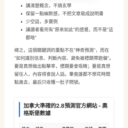
講清楚概念，不搞玄學
保留一點幽默感，不把文章寫成說明書
少空話，多實例
讓讀者看完有“原來如此”的感覺，而不是“這
都啥”
總之，這個關鍵詞的重點不在“神奇預測”，而在
“如何識別信息、判斷內容、避免被標題帶跑偏”。
要是真想做出點擊率，標題要會吸睛；要是真想
留住人，內容得會說人話。畢竟誰都不想花時間
點進去，最后只收獲一肚子問號。
加拿大準確的2.8預測官方網站 - 奧
格斯堡數據