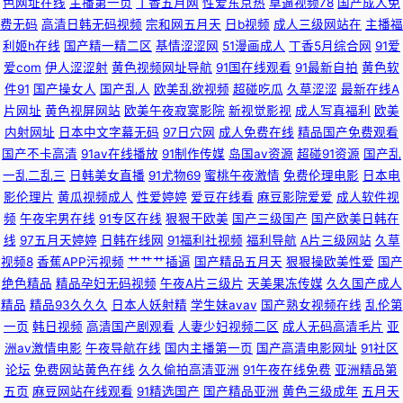
色网址在线
主播第一页
丁香五月网
性爱东京热
草逼视频78
国产成人免
亚洲网 不卡另类 91探花在线观看百度 亚洲美女91网站 国产盗摄久久 偷拍视
费无码
高清日韩无码视频
宗和网五月天
日b视频
成人三级网站在
主播福
利姬h在线
国产精一精二区
基情涩涩网
51漫画成人
丁香5月综合网
91爱
频无码91 免费欧美妈妈A片 91探花 日韩亚洲欧美国产婷婷 超碰爱99 AV天堂
爱com
伊人涩涩射
黄色视频网址导航
91国在线观看
91最新自拍
黄色软
件91
国产操女人
国产乱人
欧美乱欲视频
超碰吃瓜
久草涩涩
最新在线A
香蕉AV 一本道啪啪啪资源 狠狠草网 久久成人网香蕉视频 91视频首页蝌蚪 玖
片网址
黄色视屏网站
欧美午夜寂寞影院
新视觉影视
成人写真福利
欧美
内射网址
日本中文字幕无码
97日穴网
成人免费在线
精品国产免费观看
玖综合性 日韩一级免费 超碰在线最97 在线观看视频三级黄色 午夜福利合集
国产不卡高清
91av在线播放
91制作传媒
岛国av资源
超碰91资源
国产乱
一乱二乱三
日韩美女直播
91尤物69
蜜桃午夜激情
免费伦理电影
日本电
92 久操精品视频在线播放 91瑟瑟国产黑料 婷婷五月影院 后入妹妹 91网在线
影伦理片
黄瓜视频成人
性爱婷婷
爱豆在线看
麻豆影院爱爱
成人软件视
频
午夜宅男在线
91专区在线
狠狠干欧美
国产三级国产
国产欧美日韩在
观看视频 日韩欧yellow网 操黑丝AV 91海角真实网站www 四虎影库预览AV
线
97五月天婷婷
日韩在线网
91福利社视频
福利导航
A片三级网站
久草
视频8
香蕉APP污视频
艹艹艹插逼
国产精品五月天
狠狠操欧美性爱
国产
福利成人 九一色人 无码素人福利 91足交视频丝袜 亚洲肉肉网 久久精品91
绝色精品
精品孕妇无码视频
午夜A片三级片
天美果冻传媒
久久国产成人
精品
精品93久久久
日本人妖射精
学生妹avav
国产熟女视频在线
乱伦第
91人人视频 日本A黄 九九五月天 www在线熟女屁股 91福利海角 日本91色
一页
韩日视频
高清国产剧观看
人妻少妇视频二区
成人无码高清毛片
亚
洲av激情电影
午夜导航在线
国内主播第一页
国产高清电影网址
91社区
色 99国产福利导航 午夜国产95 国产精品黄色二级 91大神呆哥视频模特 美
论坛
免费网站黄色在线
久久偷拍高清亚洲
91午夜在线免费
亚洲精品第
五页
麻豆网站在线观看
91精选国产
国产精品亚洲
黄色三级成年
五月天