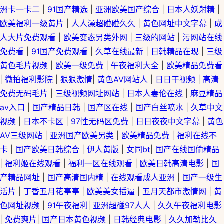
洲卡一卡二
|
91国产精选
|
亚洲欧美国产综合
|
日本人妖射精
|
欧美福利一级黄片
|
人人澡超碰碰久久
|
黄色网址中文字幕
|
成
人大片免费观看
|
欧美变态另类外网
|
三级的网站
|
污网站在线
免费看
|
91国产免费观看
|
久草在线最新
|
日韩精品在现
|
三级
黄色毛片视频
|
欧美一级免费
|
午夜福利大全
|
欧美精品免费看
|
微拍福利影院
|
狠狠激情
|
黄色AV网站人
|
日日干视频
|
高清
免费无码毛片
|
三级视频网址网站
|
日本人妻伦在线
|
麻豆精品
av入口
|
国产精品日韩
|
国产区在线
|
国产白丝喷水
|
久草中文
视频
|
日本不卡区
|
97性无码区免费
|
日日夜夜中文字幕
|
黄色
AV三级网站
|
亚洲国产欧美另类
|
欧美精品免费
|
福利在线不
卡
|
国产欧美日韩综合
|
伊人黄版
|
女同bt
|
国产在线国偷精品
|
福利姬在线观看
|
福利一区在线观看
|
欧美日韩高清电影
|
国
产精品网址
|
国产高清国内精
|
在线观看成人亚洲
|
国产一级生
活片
|
丁香五月花亭亭
|
欧美美女插逼
|
五月天都市激情网
|
黄
色网址视频
|
91午夜福利
|
亚洲超碰97人人
|
久久午夜福利电影
|
免费爽片
|
国产日本黄色视频
|
日韩经典电影
|
久久加勒比久