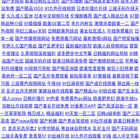
国产无线视
欧美日韩性生活片
国产伦理剧
国产精品无套无码
成年人网
站免费
国产精品1000
91九色在线视频
日本伦理片在线
三级无码在线天
堂
久久成人亚洲
日本中文视频在线
伦理剧推荐
国产成人精品日本
97甜
桃品种介绍
91插插插
欧美SE第二页
毛片内射女
激情另类欧美一二
国产
色视频
孕妇三级av无码
日韩欧美色综合
美女社区成人
在线免费看片
日
本一级
国产传媒视频网站
免费观看污网站
最新激情h网站
国产喷浆抽搐
宅男久久国产精品
国产乱肥老妇
最新福利影院
欧美人妖视频网站
窝窝
午夜理论
久草视频深夜福利
波多野步中文字幕
日韩福利网址导航
91精
品国产社区
超碰无码在线
欧美日韩高清免费
国产激情视频三区
宅男福
利在线播放
91视频污导航
国产啪亚洲国
欧美性爱密臀
疯狂少妇喷潮
欧
美肏屄一区二区
国产乱伦免费观看
偷拍草草草
97狠狠插
香蕉视频下载
污版
三级黄色视频网址
午夜99
91日逼视频
国产成在线观看
萌白酱一线
天
乱伦五月天婷婷
美腿丝袜在线观看
国产精品3p
91综合碰
国产乱女乱
成人xxxxx
日韩伦理片
91色爱
免费黄色av网址
欧美肥老妇
欧美在线tv
加勒比在线视屏
国产美女在线免费
91香蕉污APP
国产高清自拍一区
第
一页草草影院
韩日成人
精品福利
91天堂一区二区
日韩a级电影
国产二区
高清
国产www视频
国产粉嫩
国产男女猛视频
91社在线看
欧美日韩黄色
片
变态另态另类2
91李宗精品
黑丝袜自慰喷水
乱伦五月
国产无码网站
三级无毒免费
青青草51
91丝袜在线
91九色在线观看
91插
成人中文字幕