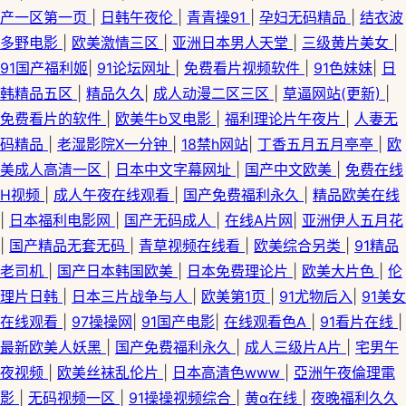
产一区第一页
|
日韩午夜伦
|
青青操91
|
孕妇无码精品
|
结衣波
多野电影
|
欧美激情三区
|
亚洲日本男人天堂
|
三级黄片美女
|
91国产福利姬
|
91论坛网址
|
免费看片视频软件
|
91色妹妹
|
日
韩精品五区
|
精品久久
|
成人动漫二区三区
|
草逼网站(更新)
|
免费看片的软件
|
欧美牛b叉电影
|
福利理论片午夜片
|
人妻无
码精品
|
老湿影院X一分钟
|
18禁h网站
|
丁香五月五月亭亭
|
欧
美成人高清一区
|
日本中文字幕网址
|
国产中文欧美
|
免费在线
H视频
|
成人午夜在线观看
|
国产免费福利永久
|
精品欧美在线
|
日本福利电影网
|
国产无码成人
|
在线A片网
|
亚洲伊人五月花
|
国产精品无套无码
|
青草视频在线看
|
欧美综合另类
|
91精品
老司机
|
国产日本韩国欧美
|
日本免费理论片
|
欧美大片色
|
伦
理片日韩
|
日本三片战争与人
|
欧美第1页
|
91尤物后入
|
91美女
在线观看
|
97操操网
|
91国产电影
|
在线观看色A
|
91看片在线
|
最新欧美人妖黑
|
国产免费福利永久
|
成人三级片A片
|
宅男午
夜视频
|
欧美丝袜乱伦片
|
日本高清色www
|
亞洲午夜倫理電
影
|
无码视频一区
|
91操操视频综合
|
黄α在线
|
夜晚福利久久