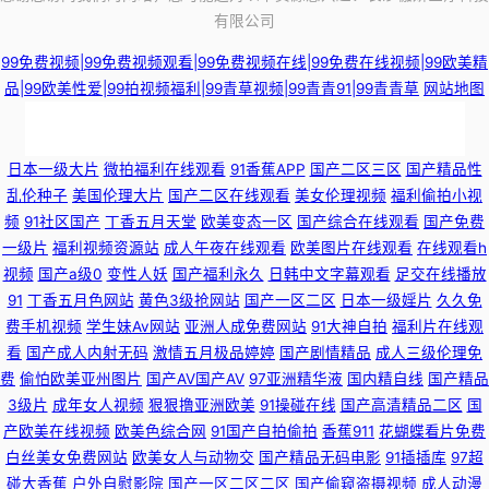
有限公司
99免费视频|99免费视频观看|99免费视频在线|99免费在线视频|99欧美精
品|99欧美性爱|99拍视频福利|99青草视频|99青青91|99青青草
网站地图
91poy九色视频 欧美精品系列 豆奶导航东京热 探花视频网址 69av福利在线
日本一级大片
微拍福利在线观看
91香蕉APP
国产二区三区
国产精品性
乱伦种子
美国伦理大片
国产二区在线观看
美女伦理视频
福利偷拍小视
导航 午夜国产诱惑 91孕妇视频 久草福利视频 综合色站导航 国产婷婷视频39
频
91社区国产
丁香五月天堂
欧美变态一区
国产综合在线观看
国产免费
一级片
福利视频资源站
成人午夜在线观看
欧美图片在线观看
在线观看h
页 影音先锋qj图区 成人网站做爱在线免费 微拍福利99 99东京热99 伦理剧一
视频
国产a级0
变性人妖
国产福利永久
日韩中文字幕观看
足交在线播放
91
丁香五月色网站
黄色3级抢网站
国产一区二区
日本一级婬片
久久免
区二区 91大神麻豆精品 大香蕉在线观看8 人人摸人人爽av 91国产视频在线
费手机视频
学生妹Av网站
亚洲人成免费网站
91大神自拍
福利片在线观
看
国产成人内射无码
激情五月极品婷婷
国产剧情精品
成人三级伦理免
久草社区在线 91夫妻交友视频 东方av最新网址 日韩新片无码 91人妻视频 国
费
偷怕欧美亚州图片
国产AV国产AV
97亚洲精华液
国内精自线
国产精品
3级片
成年女人视频
狠狠撸亚洲欧美
91操碰在线
国产高清精品二区
国
产伊人41p 无码永久免费 91视频首页入口在线观看 男人天堂社区5月天 91饭
产欧美在线视频
欧美色综合网
91国产自拍偷拍
香蕉911
花蝴蝶看片免费
白丝美女免费网站
欧美女人与动物交
国产精品无码电影
91插插库
97超
碰大香蕉
户外自慰影院
国产一区二区二区
国产偷窥盗摄视频
成人动漫
店丝袜足交福利彩票 国产片1024 亚洲欧美日韩丝袜网址 wwwav热 91tv福