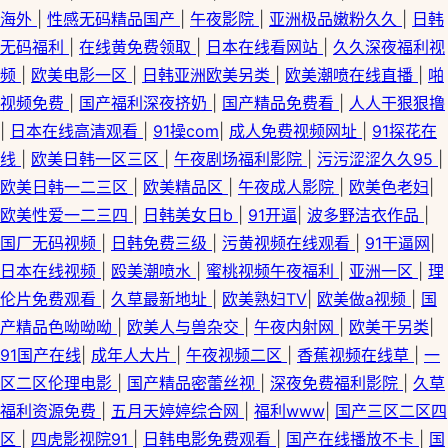
海外
|
性感无码精品国产
|
午夜影院
|
亚洲极品嫩粉久久
|
日韩
无码福利
|
在线黄免费领取
|
日本在线看网站
|
久久深夜福利视
频
|
欧美电影一区
|
日韩亚洲欧美另类
|
欧美潮喷在线直播
|
啪
视频免费
|
国产福利深夜挤奶
|
国产精品免费看
|
人人干狠狠撸
|
日本在线高清观看
|
91操com
|
成人免费视频网址
|
91探花在
线
|
欧美日韩一区三区
|
午夜剧场福利影院
|
污污涩涩久久95
|
欧美日韩一二三区
|
欧美精品区
|
午夜成人影院
|
欧美色老妇
|
欧美性爱一二三四
|
日韩美女日b
|
91开逼
|
波多野洁衣作品
|
国厂无码视频
|
日韩免费三级
|
污黄视频在线观看
|
91干逼网
|
日本在线视频
|
殴美潮喷水
|
蜜桃视频午夜福利
|
亚洲一区
|
理
伦片免费观看
|
久草最新地址
|
欧美熟妇TV
|
欧美做a视频
|
国
产精品色呦呦呦
|
欧美人与兽杂交
|
午夜内射网
|
欧美干另类
|
91国产在线
|
成年人大片
|
午夜视频二区
|
香蕉视频在线草
|
一
区二区伦理电影
|
国产精品密蕾丝视
|
深夜免费福利影院
|
久草
福利资源免费
|
五月天婷婷综合网
|
福利www
|
国产三区二区四
区
|
四虎影视院91
|
日韩电影免费观看
|
国产在线播放不卡
|
国