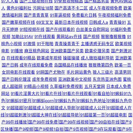
97人人看
国产三级视频在线
91免费视频精品
国产精品另类
黄色AV网站
人
黄色91福利社
污网址18禁
国产高清不卡二区
成人午夜视频免费
欧美
激情福利网
国产青青青草
91草逼视频
免费看片日韩
午夜视频福利免费
国产嫩草视频在线
69叉叉叉
最新日本在线视频
日韩成人a
青青操91
五
月天婷婷
91短视频在线
国产在线观看的
白丝美女自慰网站
91福利免费
视频
加勒比91AV
91在线观看
黄网站av在线
国产视频
狠狠擼狠狠擼
91
桃色小视频
91激情
91干啪啪
青青操青青干
主播诱惑无码专区
欧美视频
电影
91播放
麻豆桃色网站
亚洲欧美国产另类
欧美伦理另类
国产刺激对
白
在线观看91精品
欧美成年视频
操碰操揉
成人微拍福利导航
亚洲欧美
国产日韩
成年在线观看免费
岛国精品在线播放
狠狠撸第四色
欧美一页
女同电影在线观看
91网国产尤物在
毛片网站黄色
狼人三级片
高清男同
国产日韩伦理淫
成年免费视频
亚洲欧美中文视频
东京热亚洲色图
蜜桃
成人超碰网
91精品小视频
久草福利免费视影
五月天堂网
日本成人免费
网站
91看片淫黄大片|91看片在线|91看片在线观看|91看自拍|91蝌蚪91九
色|91蝌蚪91密月|91蝌蚪porn|91蝌蚪九色|91蝌蚪九色地址|91蝌蚪九色中
文
91超碰超|91超碰成人|91超碰成人导航|91超碰成人公开|91超碰成人在
线|91超碰刺激|91超碰大神在线|91超碰导航|91超碰第一页|91超碰电影
国
产99在线播放|国产99在线免费|国产99在线视频|国产99自拍在线|国产9
区快播|国产9视频|国产9视频1自拍|国产9页视频|国产9在玩观看|国产9在