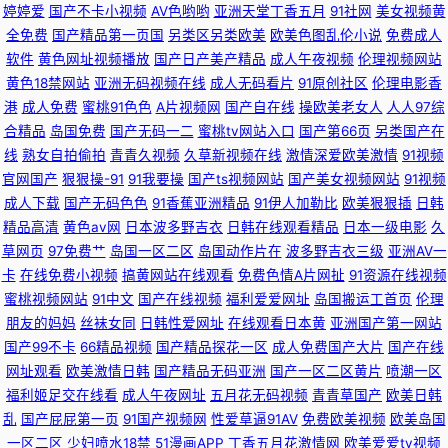
女很黄免费 国产精品欧美日韩五月 四虎影院8848 黑丝wwwcom 91色青草
婷婷爱
国产不卡小视频
AV色哟哟
亚洲天堂丁香五月
91社网
美女视频黄
全免费
国产精品第一页国
另类区另类欧美
欧美色图乱伦小说
免费成人
四虎AV网址 豆奶视频导航 影音先锋资源站AV 九热免费视频播放 日韩三级黄
软件
黄色网址视频播放
国产日产美产精品
成人午夜视频
伦理视频网站
黄色18禁网站
亚洲无码视频在线
成人无码看片
91原创社区
伦理电影香
91娇妻激情四射 美日欧一本道 久久6视频 中文字幕影音先锋av 欧日韩美精
港
成人免费
蜜桃91色色
A片视频网
国产自在线
操欧美老女人
人人97综
合精品
岛国免费
国产无码一二
蜜桃tv网站入口
国产第66页
另类国产在
线
熟女自拍偷拍
青青久视频
久草新视频在线
激情深爱欧美激情
91视频
品四区 91www涩色 成人蜜桃网站 日韩日韩日韩日韩日 福利理论片 亚韩性
官网国产
狠狠操-91
91我要操
国产ts视频网站
国产美女视频网站
91视频
成人下载
国产无码色色
91香蕉亚洲精品
91伊人加勒比
欧美狠狠插
日韩
爱 99精品只有精品 日本a啊v在下观看 91热自拍视频 国产精品久操 偷拍视
精品高清
黄色av网
日本波多野吉衣
日韩在线观看精品
日本一级电影
久
草网页
97免费艹
岛国一区二区
岛国动作片在
波多野吉衣三级
亚洲AV一
频无码91 91丝瓜浮力草草 综合色色婷婷 日韩37页 91精品国产丝袜 福利AV
卡
在线免费小视频
搞黄网站在线观看
免费色情A片网扯
91资源在线视频
蜜桃视频网站
91中文
国产在线视频
福利爱爱网址
岛国搬运工首页
伦理
网站 丝袜后入动态 色色恋夜剧场 国产午夜网站在线观看 超碰在线日韩国产
朋友的妈妈
丝袜女同
日韩性爱网址
在线观看日本黄
亚洲国产第一网站
国产99不卡
66精品视频
国产精品探花一区
成人免费国产大片
国产在线
瑟瑟网站 91情侣在线观看视频 另类四区 91黄色视频清高 国产精品久久人妻
网址观看
欧美激情日韩
国产精品无码亚洲
国产一区二区黄片
喷潮一区
福利姬足交在线看
成人午夜网址
五月花无码视频
青青草国产
欧美日韩
91社黄网 激情视频91 久久嫩草精品在线 黑料AV在线 91成人18 九一日韩 国
乱
国产屁屁第一页
91国产视频网
性爱草逼91AV
免费欧美视频
欧美岛国
一区二区
少妇喷水18禁
51漫画APP
丁香五月花激情网
欧美爱爱tv视频