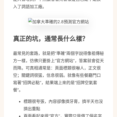
入了詞語加工廠。
真正的坑，通常長什么樣？
最常見的套路，就是把“準確”兩個字說得像祖傳秘
方一樣，仿佛只要掛上“官方網站”，答案就會從天
而降。可真相通常是：頁面標題很嚇人，正文很
空；關鍵詞很猛，信息很弱。就像有些餐廳門口
寫著“招牌必點”，結果端上來的是“招牌空氣套
餐”。
標題很夸張，內容卻像擠牙膏，擠半天也沒
擠出重點
頁面看起來很“官方”，實際只是借了個名字