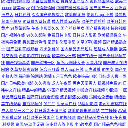
院
福利资源在线
91自拍最新网址
青青草国产成人
黄色岛国网站
欧美一
xxxxx
欧美gayv
91色情激情网
中国韩国日本高清
国产国产一区
亚洲欧
堂色情亚洲成人 国内精品区 韩国av无码片 国产自产精品 91去网站 国产a母
洲成人
日韩在线
久久国产影视综合
欧美69潮喷
伦理片app下载
激情视
频国产精品
91草莓久草超碰
成人性爱aa影院
欧美性爱插插
欧美日韩色
子视频 黑丝国产在线 91www豆花 俺来也伦理黄 欧美色性交 国产资源网 香
黄片
91草莓影院
午夜电影网久久
国产丝袜美女
国产精彩视频
操碰视屏
国产福利在线
91久久影院
免费日韩电影
日韩成人影视
欧美精品性交
午
夜宅男免费
另类亚洲色情
家庭乱伦理电影
91草B草B视频
国产精品熟女
蕉伊人久久 91资源人妻 麻豆先锋影视 91大神啪啪视频蜜桃 国产日韩乱码
一
国产巨乳在线观看
四虎免费91
国内精品无码短片
超碰成人操操
欧美
猛交视频
西瓜影院在线观看
欧美做受日韩
国产在线一
国产原创视频在
91porn九色蝌蚪 国产二区v 污污色色视频网站 超碰在线社区 天美免费视频
线
国产视频高清
国产丝袜一区
黄色av网址大全
人妻乱视
国产成人在线
网站
久草视频资源站
综合五月香
成人app在线
四虎试看
91男女
国产男
99艹艹艹 日本a阿v免费视频 大香蕉怡红院院 婷婷五月论坛 www91日和操
小鲜肉同
福利影院网站
激情五月天色色
欧美极品电影
日韩成人第一页
国产日韩欧美电影
久久机热
成人午夜网
黄色天堂男人
操视频免费91
日
日韩AV无码自拍 大香蕉精超碰 婷婷五月天se 92国产区 欧美毛多水多bb 91
韩中文在线
精品中的精品
97国产精品视频
91美女在线视频
51欧美
一区
精品麻豆经典
国产在线观看资源
波多野洁衣视频
污网站免费看
特级欧
社网址 91视频国产网站 精品操逼 91人人操人人妻 97不卡在线视频 超碰夜夜
美在线观看
自拍视频91
91艹艹
久草网在线
18福利影院
老司机蜜桃在线
成人精品一区二区
韩日爆乳无码三级
欧美伦理电影网站
艹艹操操
AV黄
撸视频 午夜国产老熟女 91国产视频在线观看免费 久草在线 人妻午夜天堂 国
色观看网站
日韩欧美在线国产
新91视频网
国产精品分类在线
97午夜福
利视频
岛国AV动作无码
波多野吉依电影
小h片免费
国产精品色色视屏
产日韩欧美福利导航 91网址免费观看视频 人妻丝袜二区 91熊猫视频 久久福