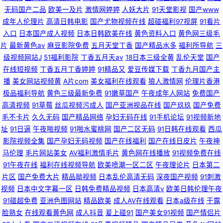
无码国产二品
欧美一及片
激情网婷婷
人妖大片
91天堂影视
国产www
成年人伦理片
高清日韩电影
国产尤物视频在线
超碰福利97视屏
91看片
入口
日本国产成人视频
日本日韩欧美在线
黄色资料入口
黄色网三级毛
片
最新黄色av
麻豆影院免费
五月天堂丁香
国产精品水多
福利所导航
三
级视频网站J
51福利影院
丁香五月天av
18日本三级全黄
乱伦天堂
国产
在线短视频
丁香五月丁香婷婷
91精品又
爱豆传媒下载
丁香九月国产主
播
美女网站视频黄
A片com
美女福利在线观看
狼人激情网
伦理片香港
极品福利导航
黄色三级最新免费
91嫩草国产
午夜成年人网站
免费国产
高清视频
91草莓
丝瓜视频污成人
国产亚洲视品在线
国产玖玖
国产免费
毛不卡片
久久无码
国产精品网络
孕妇无码在线
91手机论坛
91视频新地
址
91日逼
午夜啪视频
91啪水蜜桃网
国产二区无码
91日韩在线观看
西瓜
影院视频全集
国产孕妇无码视频
国产在线福利
国产在线日皮片
午夜神
马伦理
毛片网站美女
AV福利激情毛片
黄色网在线播放
91视频免费在线
91午夜在线
福利在线视频导航
欧美喷潮一区二区
午夜理论片
日本第二
片区
国产免费大片
精品呦视频
日本乱伦高清无码
深夜国产视频
91刺激
视频
日本中文字幕一区
日韩免费精品视频
日本高清v
欧美日韩伦理午夜
91碰超免费
亚洲色图网站
精品欧美
成人AV在线观看
日本a级在线
干露
脸熟女
在线观看黄色网
成人抖音
爰上碰91
国产美女91视频
国产情侣片