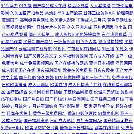
探花视频91 99福利网 日韩操B视频 免费阿Ⅴ 狠狠日综合网 91啪视频网站 欧
好片浮力
91久操
国产精品成人在线
精品免费看
人人看操碰
午夜伦理电
影网
久久国自产拍精品
高清乱码0
国产欧美
日韩三级黄色A片
伦理电影
美不卡成人在线 91专区在线 欧美专区线路一 avttAV51 久91c 亚洲视频国产
亚洲国产
福利姬黄色网址
欧美伊人影院
丁香成人五月花
黄色网网址女
久草视频最新网址
日韩大片在线看
久久亚洲人成
亚州色图乱伦小说
国
ts 91香蕉综合操网 亚洲主播国产 久久艹精品在线 91蜜臀在线观看入口 日本
产va免费观看
国产人妖第二
成人影片h
91色婷婷瑟色
东京热狠狠草
日
韩精品观看
91最新国产精品
一级黄色网
91色色人妻
都市激情婷婷
91精
一级免费影片 91伊人超碰在线 人人爽爽91 91伪娘网站 日韩无码第6页 精品
品国产91
云涩福利在线导航
91视色
午夜福利在线网站
91直播
91处女
伊
人网青青草
国产又爽又黄又无
久草福利资源网
东方成人在线
国产一级
人妻久久精 91视频精选 色悠悠手机综合网 东京热导航大乱 影音先锋人妻资
免费大片
成年免费视频网站
国产在线播放网站
亚洲日本视频
淫淫网网
成人影视国产在线
深夜福利网址
欧美在线免费看
日夜夜欧美
国产大片
源 黄香蕉网 91传播媒mv 黄色91 91超碰人人澡人人妻 午夜影院体验区 国产
中文字幕
国产片91
操久婷婷
91视频你懂得
黄色三级片毛片
免费电影片
日韩欧美爱爱
成人亚洲区
欧美性16
成人色情黄片在线
在线观看亚洲精
内射在线一区 91性免费视频 亚洲一二区 激情综合网激情九月 91大神精品丝
品
国产热综合
久草网视频在线看
午夜精品网影院
伦理片完整版
黄视网
站在线播放
国产片自拍
国产在线91
AV亚洲网址
国产经典三级在线
丁香
袜女神 久草久草热资源 91免费在线观看高清 www五月天丁香社区 日朝精品
婷婷五月综合
五月花亚洲综合
国产影院第一页
乱码欧美孕交
超碰在线
艹
日本在线护士
黄色三级免费网址
香港电影伦理片
91黄色电影
亚洲一
BB 国产精品久久网站 91色色影院 欧美综合色 国产精品熟女免费一区 蜜臀
区成人视频
国产福利电影
日韩成人影片
男的天堂网AV
国产精品尤物在
免费a一毛片
欧美肠交扩张另类
最新亚洲日韩精品
欧美在线视频
免费黄