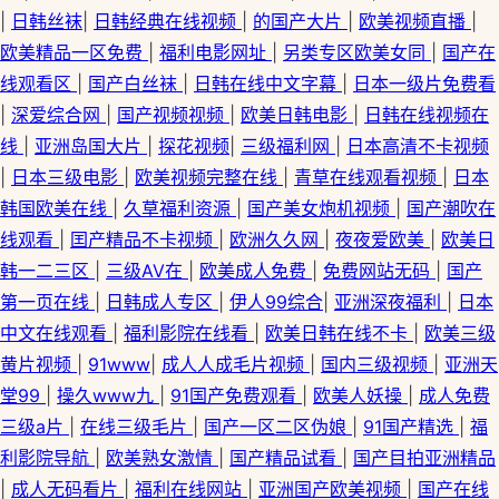
|
日韩丝袜
|
日韩经典在线视频
|
的国产大片
|
欧美视频直播
|
欧美精品一区免费
|
福利电影网址
|
另类专区欧美女同
|
国产在
线观看区
|
国产白丝袜
|
日韩在线中文字幕
|
日本一级片免费看
|
深爱综合网
|
国产视频视频
|
欧美日韩电影
|
日韩在线视频在
线
|
亚洲岛国大片
|
探花视频
|
三级福利网
|
日本高清不卡视频
|
日本三级电影
|
欧美视频完整在线
|
青草在线观看视频
|
日本
韩国欧美在线
|
久草福利资源
|
国产美女炮机视频
|
国产潮吹在
线观看
|
囯产精品不卡视频
|
欧洲久久网
|
夜夜爱欧美
|
欧美日
韩一二三区
|
三级AV在
|
欧美成人免费
|
免费网站无码
|
国产
第一页在线
|
日韩成人专区
|
伊人99综合
|
亚洲深夜福利
|
日本
中文在线观看
|
福利影院在线看
|
欧美日韩在线不卡
|
欧美三级
黄片视频
|
91www
|
成人人成毛片视频
|
国内三级视频
|
亚洲天
堂99
|
操久www九
|
91国产免费观看
|
欧美人妖操
|
成人免费
三级a片
|
在线三级毛片
|
国产一区二区伪娘
|
91国产精选
|
福
利影院导航
|
欧美熟女激情
|
国产精品试看
|
国产目拍亚洲精品
|
成人无码看片
|
福利在线网站
|
亚洲国产欧美视频
|
国产在线