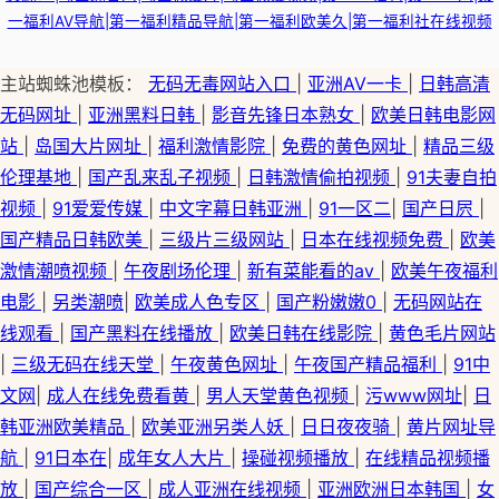
一福利AV导航|第一福利精品导航|第一福利欧美久|第一福利社在线视频
主站蜘蛛池模板：
无码无毒网站入口
|
亚洲AV一卡
|
日韩高清
无码网址
|
亚洲黑料日韩
|
影音先锋日本熟女
|
欧美日韩电影网
站
|
岛国大片网址
|
福利激情影院
|
免费的黄色网址
|
精品三级
伦理基地
|
国产乱来乱子视频
|
日韩激情偷拍视频
|
91夫妻自拍
视频
|
91爱爱传媒
|
中文字幕日韩亚洲
|
91一区二
|
国产日屄
|
国产精品日韩欧美
|
三级片三级网站
|
日本在线视频免费
|
欧美
激情潮喷视频
|
午夜剧场伦理
|
新有菜能看的av
|
欧美午夜福利
电影
|
另类潮喷
|
欧美成人色专区
|
国产粉嫩嫩0
|
无码网站在
线观看
|
国产黑料在线播放
|
欧美日韩在线影院
|
黄色毛片网站
|
三级无码在线天堂
|
午夜黄色网址
|
午夜国产精品福利
|
91中
文网
|
成人在线免费看黄
|
男人天堂黄色视频
|
污www网址
|
日
韩亚洲欧美精品
|
欧美亚洲另类人妖
|
日日夜夜骑
|
黄片网址导
航
|
91日本在
|
成年女人大片
|
操碰视频播放
|
在线精品视频播
放
|
国产综合一区
|
成人亚洲在线视频
|
亚洲欧洲日本韩国
|
女