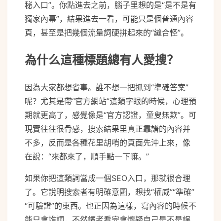
秘入口”。你點進去之前，腦子里想的是“是不是有
獨家內幕”，結果進去一看，可能只是個普通內容
頁，甚至是把幾個流量詞硬拼起來的“縫合怪”。
為什么這種標題總有人愛搜？
因為大家都想省事。誰不想一把抓到“準確答案”
呢？尤其是帶“官方網站”這類字眼的時候，心理預
期就更高了，感覺像是“官方認證，童叟無欺”。可
現實往往很骨感，搜索結果里真正靠譜的內容并
不多，反而是各種花里胡哨的頁面先沖上來，像
在說：“來都來了，順手點一下嘛。”
如果你把這類詞當成一個SEO入口，那就很合理
了。它說明搜索者有明確意圖，想找“權威”“準確”
“可驗證”的東西。也正因為這樣，寫內容的時候不
能只會堆詞，不然讀者看完會懷疑自己是不是誤