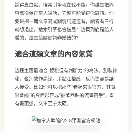
說得直白點，搜索引擎現在也不傻。你越是把內
容寫得像正常人說話，它越可能覺得你靠譜。你
要是把一篇文章寫成關鍵詞連連看，讀者看三行
就想退出，搜索引擎也會皺眉：這頁到底是給人
看的，還是給關鍵詞辦婚禮的？
適合這類文章的內容氣質
這種主題最適合“輕松但有判斷力”的寫法。別裝神
秘，也別故作高深。用點吐槽感，反而更容易讓
人接受。比如你可以把那些“看起來很官方、其實
很會繞”的頁面形容成“披著西裝的流量高手”，既
有畫面感，又不至于太硬。