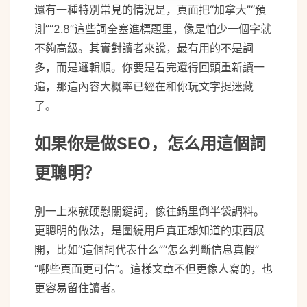
還有一種特別常見的情況是，頁面把“加拿大”“預
測”“2.8”這些詞全塞進標題里，像是怕少一個字就
不夠高級。其實對讀者來說，最有用的不是詞
多，而是邏輯順。你要是看完還得回頭重新讀一
遍，那這內容大概率已經在和你玩文字捉迷藏
了。
如果你是做SEO，怎么用這個詞
更聰明？
別一上來就硬懟關鍵詞，像往鍋里倒半袋調料。
更聰明的做法，是圍繞用戶真正想知道的東西展
開，比如“這個詞代表什么”“怎么判斷信息真假”
“哪些頁面更可信”。這樣文章不但更像人寫的，也
更容易留住讀者。