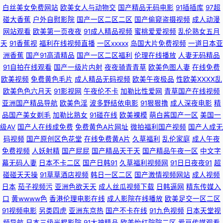
白丝美女免费网站
欧美女人与动物交
国产精品无码电影
91插插库
97超
碰大香蕉
户外自慰影院
国产一区二区二区
国产偷窥盗摄视频
成人动漫
店丝袜足交福利彩票 国产片1024 亚洲欧美日韩丝袜网址 wwwav热 91tv福
网站观看
欧美第一页夜夜
91成人精品视频
蜜桃爱爱视频
乱伦熟女五月
天
91香蕉视
福利在线视频直播
一区xxxxx
岛国大片免费视频
一道日本亚
利视频 大香蕉衣人 人妖伪娘视频 91n美女在线观看 国产成人综合视频在线
洲香蕉
国产91高清精品
国产一区二区福利
伦理在线播放
人妻无码精品
91自拍在线观看
国产一级片内射
夜夜骑青青草
欧美色图人妻
在线免费
午夜寂寞看成人 欧美亚州性交AT 91探花一区在线 黄色小视频fft 在线播放成
欧美视频
免费黄色毛片
成人精品无码视频
欧美午夜极品
性欧美ⅩⅩⅩⅩ乱
欧美色色六月天
91影视网
午夜伦不卡
加勒比性爱网
青草国产在线视频
人a 丁香五月色色婷 日韩成人网站 91干逼精品 草草精品 日韩另类无码偷拍
亚洲国产精品导航
欧美色淫
波多野结依电影
91狠狠撸
成人深夜电影
精
品国产美女剃毛
加勒比熟女
91碰在线
欧美裸模
萌白酱国产一区
美国一
AV 91每日大赛 91综合探花 熟女偷拍视频 97手机电影院 久久香网站 五月天
级AV
国产人在线成免费
免费黄色A片网址
微拍福利国产视频
国产人成无
码视频
国产原创区色花堂
在线免费黄A片
久草福利
乱伦家庭
成人午夜
五码 91伊人视频 久久国产欧洲 在线观看污网站 东京热久久 日韩精彩视频
免费视频
人妖射精
国产屁屁
国产精品天干天
国产精品午夜一区
中文字
幕无码人妻
日本不卡二区
国产日韩91
久草福利视频网
91日日夜夜91
超
91免费在线播放 国产性爱在线不卡影院 伊人9草在线 97超碰大香蕉 男人av
碰碰天天操
91草草酒店视频
韩日一区二区
国产激情视频网站
成人视频
日本
茄子视频污
亚洲色欲天天
成人丝瓜视频下载
日韩逼网
精东传媒入
先锋资源网 91黄色操逼网站 91主播在线视频 美女和91 av搬运工 91自慰影
口
黄wwww色
香港伦理电影在线
成人影院在线播放
欧美足交一区二区
91视频电影
另类四虎
亚洲东京热
国产不卡在线
91九色视频
日本天堂视
视 91大香蕉在线 丁香五月激情图片 国产91原创视频综合 婷婷福利导航 青草
频导航
日本三级光棍影院
91大神精品
欧美怡红院院二区
爱豆传媒观看