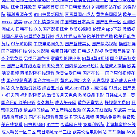
网站
综合日韩欧美
草逼网首页
国产日韩精品91
91视频网站在线
69性影
青草视频 人妻先锋影音AV 久热服务AV 国产91aV福利电影 www日韩 AV天
院
福利资源在线
91自拍最新网址
青青草国产成人
黄色岛国网站
欧美一
xxxxx
欧美gayv
91色情激情网
中国韩国日本高清
国产国产一区
亚洲欧
堂色情亚洲成人 国内精品区 韩国av无码片 国产自产精品 91去网站 国产a母
洲成人
日韩在线
久久国产影视综合
欧美69潮喷
伦理片app下载
激情视
频国产精品
91草莓久草超碰
成人性爱aa影院
欧美性爱插插
欧美日韩色
黄片
91草莓影院
午夜电影网久久
国产丝袜美女
国产精彩视频
操碰视屏
子视频 黑丝国产在线 91www豆花 俺来也伦理黄 欧美色性交 国产资源网 香
国产福利在线
91久久影院
免费日韩电影
日韩成人影视
欧美精品性交
午
夜宅男免费
另类亚洲色情
家庭乱伦理电影
91草B草B视频
国产精品熟女
蕉伊人久久 91资源人妻 麻豆先锋影视 91大神啪啪视频蜜桃 国产日韩乱码
一
国产巨乳在线观看
四虎免费91
国内精品无码短片
超碰成人操操
欧美
猛交视频
西瓜影院在线观看
欧美做受日韩
国产在线一
国产原创视频在
91porn九色蝌蚪 国产二区v 污污色色视频网站 超碰在线社区 天美免费视频
线
国产视频高清
国产丝袜一区
黄色av网址大全
人妻乱视
国产成人在线
网站
久草视频资源站
综合五月香
成人app在线
四虎试看
91男女
国产男
99艹艹艹 日本a阿v免费视频 大香蕉怡红院院 婷婷五月论坛 www91日和操
小鲜肉同
福利影院网站
激情五月天色色
欧美极品电影
日韩成人第一页
国产日韩欧美电影
久久机热
成人午夜网
黄色天堂男人
操视频免费91
日
日韩AV无码自拍 大香蕉精超碰 婷婷五月天se 92国产区 欧美毛多水多bb 91
韩中文在线
精品中的精品
97国产精品视频
91美女在线视频
51欧美
一区
精品麻豆经典
国产在线观看资源
波多野洁衣视频
污网站免费看
特级欧
社网址 91视频国产网站 精品操逼 91人人操人人妻 97不卡在线视频 超碰夜夜
美在线观看
自拍视频91
91艹艹
久草网在线
18福利影院
老司机蜜桃在线
成人精品一区二区
韩日爆乳无码三级
欧美伦理电影网站
艹艹操操
AV黄
撸视频 午夜国产老熟女 91国产视频在线观看免费 久草在线 人妻午夜天堂 国