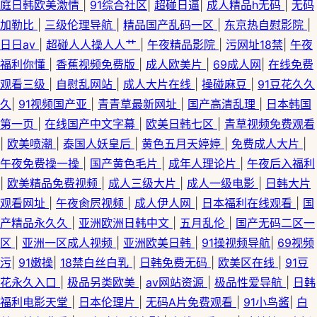
庭日韩欧美激情
|
91综合社区
|
超碰日逼
|
成人精品h无码
|
无码
加勒比
|
三级伦理导航
|
精品国产乱码一区
|
东京热自慰影院
|
日日av
|
超碰人人操人人艹
|
午夜精品影院
|
污网址18禁
|
午夜
福利你懂
|
香蕉视频免费版
|
成人欧美片
|
69成人网
|
在线免费
观看三级
|
自慰乱网站
|
成人大片在线
|
操碰麻豆
|
91豆花久久
久
|
91视频国产亚
|
青青草最新网址
|
国产高清乱理
|
日本韩国
第一页
|
在线国产中文字幕
|
欧美日韩七区
|
青草视频免费观看
|
欧美喷潮
|
泰国人妖皇后
|
黄色五月天婷婷
|
免费成人大片
|
午夜免费操一操
|
国产黄色毛片
|
成年人理论片
|
午夜后入福利
|
欧美精品免费视频
|
成人三级大片
|
成人一级电影
|
日韩大片
观看网址
|
午夜肏屄视频
|
成人伊人网
|
日本福利在线观看
|
国
产精品永久久
|
亚洲欧洲日韩中文
|
五月乱伦
|
国产无码二区一
区
|
亚洲一区成人视频
|
亚洲欧美日韩
|
91操视频导航
|
69视频
污
|
91嫩操
|
18禁白丝白乳
|
日韩免费无码
|
欧美区在线
|
91豆
花永久入口
|
极品另类欧美
|
av网站资源
|
极品性爱导航
|
日韩
福利电影天堂
|
日本伦理片
|
无码A片免费观看
|
91小鸟酱
|
白