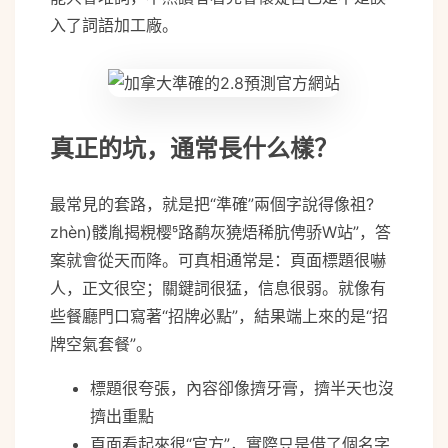
入了詞語加工廠。
真正的坑，通常長什么樣？
最常見的套路，就是把“準確”兩個字說得像祖?
zhèn)髅胤揭粯樱路鹬灰獟焐稀肮俜骄W站”，答
案就會從天而降。可真相通常是：頁面標題很嚇
人，正文很空；關鍵詞很猛，信息很弱。就像有
些餐廳門口寫著“招牌必點”，結果端上來的是“招
牌空氣套餐”。
標題很夸張，內容卻像擠牙膏，擠半天也沒
擠出重點
頁面看起來很“官方”，實際只是借了個名字