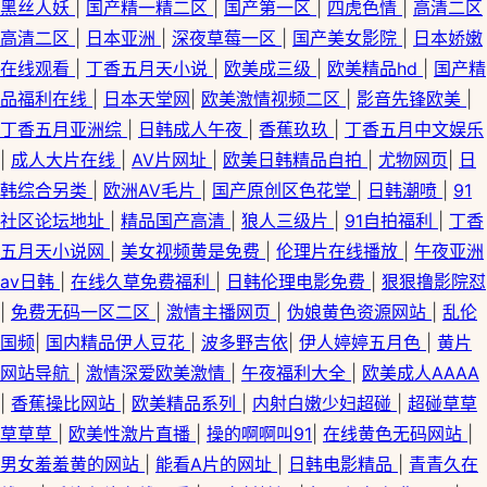
黑丝人妖
|
国产精一精二区
|
国产第一区
|
四虎色情
|
高清二区
高清二区
|
日本亚洲
|
深夜草莓一区
|
国产美女影院
|
日本娇嫩
在线观看
|
丁香五月天小说
|
欧美成三级
|
欧美精品hd
|
国产精
品福利在线
|
日本天堂网
|
欧美激情视频二区
|
影音先锋欧美
|
丁香五月亚洲综
|
日韩成人午夜
|
香蕉玖玖
|
丁香五月中文娱乐
|
成人大片在线
|
AV片网址
|
欧美日韩精品自拍
|
尤物网页
|
日
韩综合另类
|
欧洲AV毛片
|
国产原创区色花堂
|
日韩潮喷
|
91
社区论坛地址
|
精品国产高清
|
狼人三级片
|
91自拍福利
|
丁香
五月天小说网
|
美女视频黄是免费
|
伦理片在线播放
|
午夜亚洲
av日韩
|
在线久草免费福利
|
日韩伦理电影免费
|
狠狠撸影院怼
|
免费无码一区二区
|
激情主播网页
|
伪娘黄色资源网站
|
乱伦
国频
|
国内精品伊人豆花
|
波多野吉依
|
伊人婷婷五月色
|
黄片
网站导航
|
激情深爱欧美激情
|
午夜福利大全
|
欧美成人AAAA
|
香蕉操比网站
|
欧美精品系列
|
内射白嫩少妇超碰
|
超碰草草
草草草
|
欧美性激片直播
|
操的啊啊叫91
|
在线黄色无码网站
|
男女羞羞黄的网站
|
能看A片的网址
|
日韩电影精品
|
青青久在