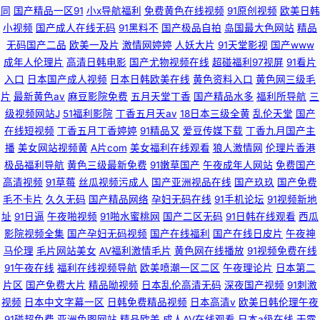
同
国产精品一区91
小x导航福利
免费黄色在线视频
91原创视频
欧美日韩
小视频
国产成人在线无码
91黑料不
国产极品自拍
岛国最大色网站
精品
无码国产二品
欧美一及片
激情网婷婷
人妖大片
91天堂影视
国产www
成年人伦理片
高清日韩电影
国产尤物视频在线
超碰福利97视屏
91看片
入口
日本国产成人视频
日本日韩欧美在线
黄色资料入口
黄色网三级毛
片
最新黄色av
麻豆影院免费
五月天堂丁香
国产精品水多
福利所导航
三
级视频网站J
51福利影院
丁香五月天av
18日本三级全黄
乱伦天堂
国产
在线短视频
丁香五月丁香婷婷
91精品又
爱豆传媒下载
丁香九月国产主
播
美女网站视频黄
A片com
美女福利在线观看
狼人激情网
伦理片香港
极品福利导航
黄色三级最新免费
91嫩草国产
午夜成年人网站
免费国产
高清视频
91草莓
丝瓜视频污成人
国产亚洲视品在线
国产玖玖
国产免费
毛不卡片
久久无码
国产精品网络
孕妇无码在线
91手机论坛
91视频新地
址
91日逼
午夜啪视频
91啪水蜜桃网
国产二区无码
91日韩在线观看
西瓜
影院视频全集
国产孕妇无码视频
国产在线福利
国产在线日皮片
午夜神
马伦理
毛片网站美女
AV福利激情毛片
黄色网在线播放
91视频免费在线
91午夜在线
福利在线视频导航
欧美喷潮一区二区
午夜理论片
日本第二
片区
国产免费大片
精品呦视频
日本乱伦高清无码
深夜国产视频
91刺激
视频
日本中文字幕一区
日韩免费精品视频
日本高清v
欧美日韩伦理午夜
91碰超免费
亚洲色图网站
精品欧美
成人AV在线观看
日本a级在线
干露