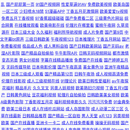
91社黄网 激情视频91 久久嫩草精品在线 黑料AV在线 91成人18 九一日韩 国
乱
国产屁屁第一页
91国产视频网
性爱草逼91AV
免费欧美视频
欧美岛国
一区二区
少妇喷水18禁
51漫画APP
丁香五月花激情网
欧美爱爱tv视频
内自拍av 久久精品青 先锋影音av资源站
免费五月丁香视频
97香蕉超级碰碰
国产免费看二区
三级黄色片网站
综
合网黄
在线播放观看
欧美电影在线
伦理片在哪里看
蜜桃午夜网
久草资
源在
日本三级大全
久久福利
福利所导航视频
成人片免费
国产第9页
中
文字幕bt原声
三级日韩欧美
午夜视频123
日本推理片
丁香五月网站
国产
免费看视频
极品成人色
成人黑料自拍
国产日韩欧美网站
国产无码av
老
湿A片影院
国产精品自拍偷拍
牛牛影院A片
日韩无码视频网站
都市激情
变态另类
男女91视频
字幕在线精品播放
免费国产在线看
国产婷婷五月
天
无码传媒导航
日本电影伦理
国产午夜高清
美女黄色18
亚洲午夜精品
视频
日本三级成人观看
国产精品第12页
日韩午夜场
成人视频高清免费
伦理在线影视
成人三级视频在线
91理论片
欧美日韩性爱福利
av午夜探
花福利
精品毛片
久久叉叉
另类人妖视频
欧美熟妇穴视频
丁香五月V国
产
日韩黄色网址
豆花福利视频
轮理片自拍偷拍
日韩欧美美女视频
欧美
A级黄色影院
丁香影视五月花
福利视频电影久久
污污污污免费
91金典免
费
欧美三级日本
成人在线吃瓜网站
成人岛国影院
成人动漫二区三区
久
草在线最新
日韩精品推荐
国产精品一区自拍
男人天堂
a片123
另类视频
欧美
国产在线直播
亚洲卡一卡二
成人在线免费看黄
操操无码视频
国产
高清第一页
91国产在线播放
国产女人夜夜做
国产在线小视频
91com
91