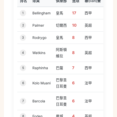
排名
球員
俱樂部
進球
聯(lián)賽
17
1
Bellingham
皇馬
西甲
10
2
Palmer
切爾西
英超
8
3
Rodrygo
皇馬
西甲
阿斯頓
8
4
Watkins
英超
維拉
7
5
Raphinha
巴薩
西甲
巴黎圣
6
6
Kolo Muani
法甲
日耳曼
巴黎圣
6
7
Barcola
法甲
日耳曼
4
8
Foden
曼城
英超