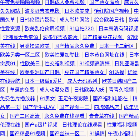
午夜免费啪啪视频
|
日韩成人免费视频
|
国产熟女露脸
|
麻豆久
久久网站
|
波多野吉衣电影
|
日本欧美成
|
怡红院国产视频
|
中
国久草
|
日韩伦理片影院
|
成人影片网站
|
综合欧美日韩
|
欧美
性爱资源
|
欧美乱伦肏屄视频
|
91自拍720
|
日本高清有码视频
|
亚洲最大色资源
|
波多野吉衣影片
|
国产精品豆花视频
|
97欧
美在线
|
另类操逼欧美
|
国产精品永久免费
|
日本一卡二新区
|
欧美另类一区二区
|
欧美性爱加勒比
|
日本黄色网址在线
|
日本
肏屄91
|
性欧美日
|
性交福利视频
|
91视频高清婷
|
日韩亚洲欧
美在线
|
欧美亚洲国产日韩
|
豆花国产精品熟女
|
91站操
|
优物
在线导航
|
日本一级做a爱片
|
成人无码系列
|
欧美日韩国产二
区
|
草逼的免费
|
成人动漫免费
|
日韩欧美人妖
|
青青久视频
|
免费色片播放器
|
91男女
|
玉足午夜影院
|
国产福利电影在
|
精
品第一页
|
国产学生妹AV
|
国产视频一二
|
四虎精品店
|
成年男
女
|
国产二区高清
|
永久免费在线观看
|
青青草在线
|
国产精品
伦理在线
|
国产a级片视频
|
日韩理论在线观看
|
性爱福利视频
网
|
国产精品91视频
|
国产丝袜一区二
|
91操情
|
午夜小福利
|