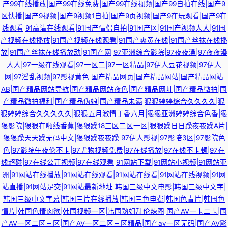
产99在线播放|国产99在线免费|国产99在线视频|国产99自拍在线|国产9
区快播|国产9视频|国产9视频1自拍|国产9页视频|国产9在玩观看|国产9在
线观看
91高清在线观看|91国产情侣自拍|91国产区|91国产视频人人|91国
产视频在线播放|91国产视频在线观看|91国产爽黄在线|91国产丝袜在线播
放|91国产丝袜在线播放动|91国产网
97亚洲综合影院|97夜夜澡|97夜夜澡
人人|97一级在线观看|97一区二|97一区精品|97伊人豆花视频|97伊人
网|97淫乱视频|97影视黄色
国产精品网页|国产精品网站|国产精品网站
AB|国产精品网站导航|国产精品网站夜色|国产精品网址|国产精品微拍|国
产精品微拍福利|国产精品伪娘|国产精品未满
狠狠婷婷综合久久久久|狠
狠婷婷综合久久久久久|狠狠五月激情丁香六月|狠狠亚洲婷婷综合色香|狠
狠影院|狠狠在啪线香蕉|狠狠躁18三区二区一区|狠狠躁日日躁夜夜躁A片|
狠狠躁天天躁无码中文|狠狠躁夜夜躁
97伊人影视|97影陪3区|97影院色
色|97影院午夜伦不卡|97尤物视频免费|97在线播放|97在线不卡顿|97在
线超碰|97在线公开视频|97在线观看
91网站下载|91网站小视频|91网站亚
洲|91网站在线播放|91网站在线观看|91网站在线看|91网站在线视频|91网
站直播|91网站足交|91网站最新地址
韩国三级中文电影|韩国三级中文字|
韩国三级中文字幕|韩国三片在线播放|韩国三色电费|韩国色青片|韩国色
情片|韩国色情肉欲|韩国视频一区|韩国熟妇乱伦辣图
国产AV一卡二卡|国
产AV一区二区三区|国产AV一区二区三区精品|国产av一区无码|国产AV影