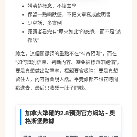
講清楚概念，不搞玄學
保留一點幽默感，不把文章寫成說明書
少空話，多實例
讓讀者看完有“原來如此”的感覺，而不是“這
都啥”
總之，這個關鍵詞的重點不在“神奇預測”，而在
“如何識別信息、判斷內容、避免被標題帶跑偏”。
要是真想做出點擊率，標題要會吸睛；要是真想
留住人，內容得會說人話。畢竟誰都不想花時間
點進去，最后只收獲一肚子問號。
加拿大準確的2.8預測官方網站 - 奧
格斯堡數據