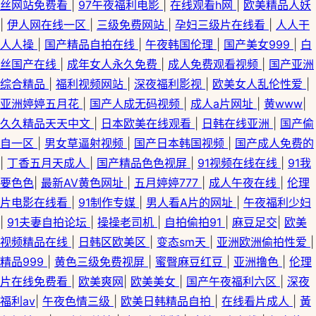
丝网站免费看
|
97午夜福利电影
|
在线观看h网
|
欧美精品人妖
|
伊人网在线一区
|
三级免费网站
|
孕妇三级片在线看
|
人人干
人人操
|
国产精品自拍在线
|
午夜韩国伦理
|
国产美女999
|
白
丝国产在线
|
成年女人永久免费
|
成人免费观看视频
|
国产亚洲
综合精品
|
福利视频网站
|
深夜福利影视
|
欧美女人乱伦性爱
|
亚洲婷婷五月花
|
国产人成无码视频
|
成人a片网址
|
黄www
|
久久精品天天中文
|
日本欧美在线观看
|
日韩在线亚洲
|
国产偷
自一区
|
男女草逼射视频
|
国产日本韩国视频
|
国产成人免费的
|
丁香五月天成人
|
国产精品色色视屏
|
91视频在线在线
|
91我
要色色
|
最新AV黄色网址
|
五月婷婷777
|
成人午夜在线
|
伦理
片电影在线看
|
91制作专媒
|
男人看A片的网址
|
午夜福利少妇
|
91夫妻自拍论坛
|
操操老司机
|
自拍偷拍91
|
麻豆足交
|
欧美
视频精品在线
|
日韩区欧美区
|
变态sm天
|
亚洲欧洲偷拍性爱
|
精品999
|
黄色三级免费视屏
|
蜜臀麻豆红豆
|
亚洲撸色
|
伦理
片在线免费看
|
欧美爽网
|
欧美美女
|
国产午夜福利六区
|
深夜
福利av
|
午夜色情三级
|
欧美日韩精品自拍
|
在线看片成人
|
黃