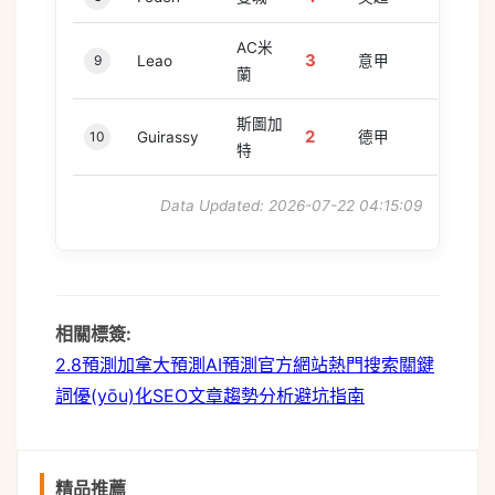
AC米
3
9
Leao
意甲
蘭
斯圖加
2
10
Guirassy
德甲
特
Data Updated: 2026-07-22 04:15:09
相關標簽:
pixel
2.8預測
加拿大預測
AI預測
官方網站
熱門搜索
關鍵
詞優(yōu)化
SEO文章
趨勢分析
避坑指南
精品推薦