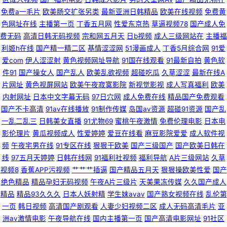
免费a一毛片
欧美肠交扩张另类
最新亚洲日韩精品
欧美在线视频
免费黄
色网址在线
主播第一页
丁香五月网
性爱东京热
草逼视频78
国产成人免
亚洲网 不卡另类 91探花在线观看百度 亚洲美女91网站 国产盗摄久久 偷拍视
费无码
高清日韩无码视频
宗和网五月天
日b视频
成人三级网站在
主播福
利姬h在线
国产精一精二区
基情涩涩网
51漫画成人
丁香5月综合网
91爱
频无码91 免费欧美妈妈A片 91探花 日韩亚洲欧美国产婷婷 超碰爱99 AV天堂
爱com
伊人涩涩射
黄色视频网址导航
91国在线观看
91最新自拍
黄色软
件91
国产操女人
国产乱人
欧美乱欲视频
超碰吃瓜
久草涩涩
最新在线A
香蕉AV 一本道啪啪啪资源 狠狠草网 久久成人网香蕉视频 91视频首页蝌蚪 玖
片网址
黄色视屏网站
欧美午夜寂寞影院
新视觉影视
成人写真福利
欧美
内射网址
日本中文字幕无码
97日穴网
成人免费在线
精品国产免费观看
玖综合性 日韩一级免费 超碰在线最97 在线观看视频三级黄色 午夜福利合集
国产不卡高清
91av在线播放
91制作传媒
岛国av资源
超碰91资源
国产乱
一乱二乱三
日韩美女直播
91尤物69
蜜桃午夜激情
免费伦理电影
日本电
92 久操精品视频在线播放 91瑟瑟国产黑料 婷婷五月影院 后入妹妹 91网在线
影伦理片
黄瓜视频成人
性爱婷婷
爱豆在线看
麻豆影院爱爱
成人软件视
频
午夜宅男在线
91专区在线
狠狠干欧美
国产三级国产
国产欧美日韩在
观看视频 日韩欧yellow网 操黑丝AV 91海角真实网站www 四虎影库预览AV
线
97五月天婷婷
日韩在线网
91福利社视频
福利导航
A片三级网站
久草
视频8
香蕉APP污视频
艹艹艹插逼
国产精品五月天
狠狠操欧美性爱
国产
福利成人 九一色人 无码素人福利 91足交视频丝袜 亚洲肉肉网 久久精品91
绝色精品
精品孕妇无码视频
午夜A片三级片
天美果冻传媒
久久国产成人
精品
精品93久久久
日本人妖射精
学生妹avav
国产熟女视频在线
乱伦第
91人人视频 日本A黄 九九五月天 www在线熟女屁股 91福利海角 日本91色
一页
韩日视频
高清国产剧观看
人妻少妇视频二区
成人无码高清毛片
亚
洲av激情电影
午夜导航在线
国内主播第一页
国产高清电影网址
91社区