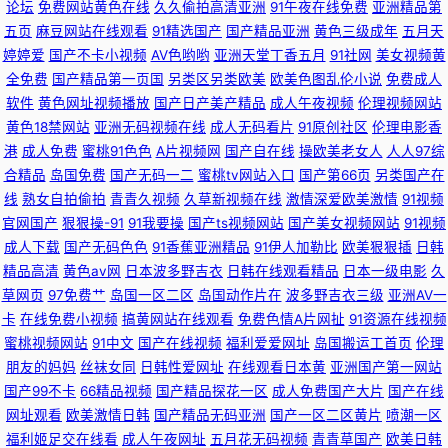
色 99国产福利导航 午夜国产95 国产精品黄色二级 91大神呆哥视频模特 美
论坛
免费网站黄色在线
久久偷拍高清亚洲
91午夜在线免费
亚洲精品第
五页
麻豆网站在线观看
91精选国产
国产精品亚洲
黄色三级成年
五月天
女很黄免费 国产精品欧美日韩五月 四虎影院8848 黑丝wwwcom 91色青草
婷婷爱
国产不卡小视频
AV色哟哟
亚洲天堂丁香五月
91社网
美女视频黄
全免费
国产精品第一页国
另类区另类欧美
欧美色图乱伦小说
免费成人
四虎AV网址 豆奶视频导航 影音先锋资源站AV 九热免费视频播放 日韩三级黄
软件
黄色网址视频播放
国产日产美产精品
成人午夜视频
伦理视频网站
黄色18禁网站
亚洲无码视频在线
成人无码看片
91原创社区
伦理电影香
港
成人免费
蜜桃91色色
A片视频网
国产自在线
操欧美老女人
人人97综
91娇妻激情四射 美日欧一本道 久久6视频 中文字幕影音先锋av 欧日韩美精
合精品
岛国免费
国产无码一二
蜜桃tv网站入口
国产第66页
另类国产在
线
熟女自拍偷拍
青青久视频
久草新视频在线
激情深爱欧美激情
91视频
品四区 91www涩色 成人蜜桃网站 日韩日韩日韩日韩日 福利理论片 亚韩性
官网国产
狠狠操-91
91我要操
国产ts视频网站
国产美女视频网站
91视频
成人下载
国产无码色色
91香蕉亚洲精品
91伊人加勒比
欧美狠狠插
日韩
爱 99精品只有精品 日本a啊v在下观看 91热自拍视频 国产精品久操 偷拍视
精品高清
黄色av网
日本波多野吉衣
日韩在线观看精品
日本一级电影
久
草网页
97免费艹
岛国一区二区
岛国动作片在
波多野吉衣三级
亚洲AV一
频无码91 91丝瓜浮力草草 综合色色婷婷 日韩37页 91精品国产丝袜 福利AV
卡
在线免费小视频
搞黄网站在线观看
免费色情A片网扯
91资源在线视频
蜜桃视频网站
91中文
国产在线视频
福利爱爱网址
岛国搬运工首页
伦理
网站 丝袜后入动态 色色恋夜剧场 国产午夜网站在线观看 超碰在线日韩国产
朋友的妈妈
丝袜女同
日韩性爱网址
在线观看日本黄
亚洲国产第一网站
国产99不卡
66精品视频
国产精品探花一区
成人免费国产大片
国产在线
瑟瑟网站 91情侣在线观看视频 另类四区 91黄色视频清高 国产精品久久人妻
网址观看
欧美激情日韩
国产精品无码亚洲
国产一区二区黄片
喷潮一区
福利姬足交在线看
成人午夜网址
五月花无码视频
青青草国产
欧美日韩