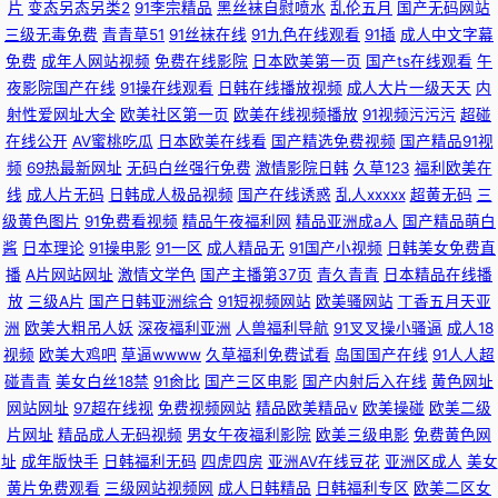
片
变态另态另类2
91李宗精品
黑丝袜自慰喷水
乱伦五月
国产无码网站
三级无毒免费
青青草51
91丝袜在线
91九色在线观看
91插
成人中文字幕
免费
成年人网站视频
免费在线影院
日本欧美第一页
国产ts在线观看
午
夜影院国产在线
91操在线观看
日韩在线播放视频
成人大片一级天天
内
射性爱网址大全
欧美社区第一页
欧美在线视频播放
91视频污污污
超碰
在线公开
AV蜜桃吃瓜
日本欧美在线看
国产精选免费视频
国产精品91视
频
69热最新网址
无码白丝强行免费
激情影院日韩
久草123
福利欧美在
线
成人片无码
日韩成人极品视频
国产在线诱惑
乱人xxxxx
超黄无码
三
级黄色图片
91免费看视频
精品午夜福利网
精品亚洲成a人
国产精品萌白
酱
日本理论
91操电影
91一区
成人精品无
91国产小视频
日韩美女免费直
播
A片网站网址
激情文学色
国产主播第37页
青久青青
日本精品在线播
放
三级A片
国产日韩亚洲综合
91短视频网站
欧美骚网站
丁香五月天亚
洲
欧美大粗吊人妖
深夜福利亚洲
人兽福利导航
91叉叉操小骚逼
成人18
视频
欧美大鸡吧
草逼wwww
久草福利免费试看
岛国国产在线
91人人超
碰青青
美女白丝18禁
91肏比
国产三区电影
国产内射后入在线
黄色网址
网站网址
97超在线视
免费视频网站
精品欧美精品v
欧美操碰
欧美二级
片网址
精品成人无码视频
男女午夜福利影院
欧美三级电影
免费黄色网
址
成年版快手
日韩福利无码
四虎四房
亚洲AV在线豆花
亚洲区成人
美女
黄片免费观看
三级网站视频网
成人日韩精品
日韩福利专区
欧美二区女