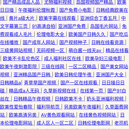
|
国产精品成品人品
|
尤物福利视频
|
岛国视频国产精品
|
欧美
日日操
|
午夜福利伦理秋霞
|
国产免费小电影
|
日韩经典欧美在
线
|
黄片a级大片
|
欧美字幕在线观看
|
亚洲综合丁香五月
|
中
文字幕第三页
|
91高清自拍
|
亚洲国产免费
|
岛国毛片网站
|
免
费观看成人毛片
|
伦理电影大全
|
欧美国产日韩久久
|
国产吃瓜
在线播放
|
国产成年人网站
|
国产视频种子
|
日韩在线看资源
|
三级黄网站视频
|
无码视频一区
|
萌白酱一线天av
|
精品在线看
|
欧美不卡乱伦色区
|
成人福利社区在线
|
欧美孕妇三级电影
|
欧美午夜刺激影院
|
三级在线网
|
一区二区精品
|
国产美女网站
视频
|
亚洲精品国产日韩
|
欧美日韩伦理午夜
|
亚洲国产大全
|
日韩精品a
|
青草草国产视频
|
国产一区在线观看
|
日日操日日
碰
|
精品成a人无码
|
久草新视频在线
|
在线第一页
|
国产91白
丝在
|
日韩精品午夜视频
|
日韩欧美不卡
|
奶头亚洲福利视频
|
欧美性爱怡春院
|
福利导航页
|
另类欧美午夜福利
|
久草面费网
站
|
欧美高清另类
|
AV黄色观看网站
|
在线黄色视频网站
|
日
本伦理电影网站
|
成人区人一区二区
|
日韩伦理电影网
|
老司机