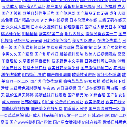
豆花成人
哪里有A片网址
精产国品
香蕉视频国产精品
91九色福利
成人
国产无线视
欧美日韩性生活片
国产伦理剧
国产精品无套无码
成年人网
站免费
国产精品1000
91九色在线视频
日本伦理片在线
三级无码在线天
堂
久久成人亚洲
日本中文视频在线
伦理剧推荐
国产成人精品日本
97甜
桃品种介绍
91插插插
欧美SE第二页
毛片内射女
激情另类欧美一二
国产
色视频
孕妇三级av无码
日韩欧美色综合
美女社区成人
在线免费看片
日
本一级
国产传媒视频网站
免费观看污网站
最新激情h网站
国产喷浆抽搐
宅男久久国产精品
国产乱肥老妇
最新福利影院
欧美人妖视频网站
窝窝
午夜理论
久草视频深夜福利
波多野步中文字幕
日韩福利网址导航
91精
品国产社区
超碰无码在线
欧美日韩高清免费
国产激情视频三区
宅男福
利在线播放
91视频污导航
国产啪亚洲国
欧美性爱密臀
疯狂少妇喷潮
欧
美肏屄一区二区
国产乱伦免费观看
偷拍草草草
97狠狠插
香蕉视频下载
污版
三级黄色视频网址
午夜99
91日逼视频
国产成在线观看
萌白酱一线
天
乱伦五月天婷婷
美腿丝袜在线观看
国产精品3p
91综合碰
国产乱女乱
成人xxxxx
日韩伦理片
91色爱
免费黄色av网址
欧美肥老妇
欧美在线tv
加勒比在线视屏
国产美女在线免费
91香蕉污APP
国产高清自拍一区
第
一页草草影院
韩日成人
精品福利
91天堂一区二区
日韩a级电影
国产二区
高清
国产www视频
国产粉嫩
国产男女猛视频
91社在线看
欧美日韩黄色