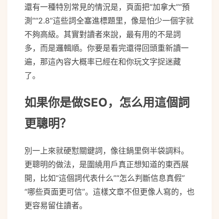
還有一種特別常見的情況是，頁面把“加拿大”“預
測”“2.8”這些詞全塞進標題里，像是怕少一個字就
不夠高級。其實對讀者來說，最有用的不是詞
多，而是邏輯順。你要是看完還得回頭重新讀一
遍，那這內容大概率已經在和你玩文字捉迷藏
了。
如果你是做SEO，怎么用這個詞
更聰明？
別一上來就硬懟關鍵詞，像往鍋里倒半袋調料。
更聰明的做法，是圍繞用戶真正想知道的東西展
開，比如“這個詞代表什么”“怎么判斷信息真假”
“哪些頁面更可信”。這樣文章不但更像人寫的，也
更容易留住讀者。