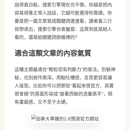
說得直白點，搜索引擎現在也不傻。你越是把內
容寫得像正常人說話，它越可能覺得你靠譜。你
要是把一篇文章寫成關鍵詞連連看，讀者看三行
就想退出，搜索引擎也會皺眉：這頁到底是給人
看的，還是給關鍵詞辦婚禮的？
適合這類文章的內容氣質
這種主題最適合“輕松但有判斷力”的寫法。別裝神
秘，也別故作高深。用點吐槽感，反而更容易讓
人接受。比如你可以把那些“看起來很官方、其實
很會繞”的頁面形容成“披著西裝的流量高手”，既
有畫面感，又不至于太硬。