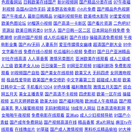
色观看网站
日韩欧美在线国产
新91视频网
国产精品分类在线
97午夜福
利视频
岛国AV动作无码
波多野吉依电影
小h片免费
国产精品色色视屏
产日韩欧美福利导航 91网址免费观看视频 人妻丝袜二区 91熊猫视频 久久福
国产午夜成人
最新日韩精品
91福利视频导航
欧美喷水影院
91爱爱视频
欧美色图论坛
91榴莲小视频
国产高清一卡新区
国产看片资源
二色吧97
利社 大香蕉92 亚洲AV超碰资源站 豆花黑料导航 久热大香蕉 色色啪啪91 91
资源站
欧美日韩另类0
91华人
国产日韩一区二区
日本网站在线免费
免
费潮喷
91原创国产视频
成人吃瓜福利
国产在线9
操碰高清免费视频
午夜
草美女 成人网站在线看 超碰在线最97 久久综合国产自拍 色婷婷色播播色婷
电影全集
国产AV无码
人妻系列
爱豆传媒倩女幽魂
超清国产剧大全
91中
文字幕在线
免费在线小视频
吃瓜福利小视频
免费91
国产日产亚洲精品
婷 传媒91福利 男女男啪啪啪 九九色色 91超碰在线内射 日韩97 91大神啪视
91社在线高清
人人草香蕉
激情另类图片
亚洲欧美在线观看
成人三级成
人三级
欧美老女人bb
日日操第一页
91网豆花视频
91福利剧场
免费影视
频 欧美人妖撸管 91社区试看一分钟 国产日韩欧美另类中文 www激情五月婷
观看
91视频国产自拍
国产美女在线视频
欧美又大
无码四虎
女同激吻视
频
极品性爱导航
欧美国产拳交喷奶
中文字幕第三页
超碰成人影视
欧美
日韩中文一区
手机看片1204
91色快播
福利撸影院
激情五月天国产
综合
婷 国产美女 日韩欧美女同 四虎乱轮 国产视频这里有 91性爰视频 欧美恋足网
网五月天
美女主播青草
国产高清不卡视频
四虎影视
欧美一区在线
操碰
视频
五月天婷婷欧美
欧美大BB
国产福利啪啪
欧洲成人午夜精品
国产精
站 中文字幕自拍一区 97超碰草草 深爱五月天激情 97欧美人妻一区二区 丝袜
品美乳
男人操蜜桃视频
无码射精网站
18成年人网站
日本高清电影网
男
女啪啪午夜视频
免费电影在线观看
亚洲ab
成人少妇视频导航
91国产小
足交射精 97色永久 午夜国产老熟女 传媒免费版91 国产精品久久中文字 先锋
青蛙
国产成年免费网站
国产视频高清在线
精品香蕉
求a片网址
麻豆tv在
线观看
在线撸丝片
91草碰
国产成人激情视频
黑料吃瓜精品偷拍
91大神
影音资源AV站 91网页在线观看 韩国色网深爱网 91白丝尤物 国产96视频网站