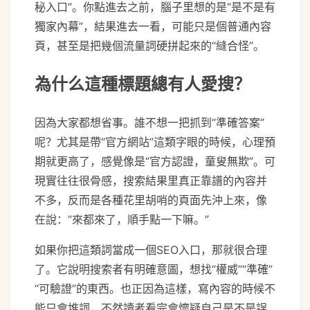
秘入口”。你點進去之前，腦子里想的是“是不是有
獨家內幕”，結果進去一看，可能只是個普通內容
頁，甚至是把幾個流量詞硬拼起來的“縫合怪”。
為什么這種標題總有人愛搜？
因為大家都想省事。誰不想一把抓到“準確答案”
呢？尤其是帶“官方網站”這類字眼的時候，心理預
期就更高了，感覺像是“官方認證，童叟無欺”。可
現實往往很骨感，搜索結果里真正靠譜的內容并
不多，反而是各種花里胡哨的頁面先沖上來，像
在說：“來都來了，順手點一下嘛。”
如果你把這類詞當成一個SEO入口，那就很合理
了。它說明搜索者有明確意圖，想找“權威”“準確”
“可驗證”的東西。也正因為這樣，寫內容的時候不
能只會堆詞，不然讀者看完會懷疑自己是不是誤