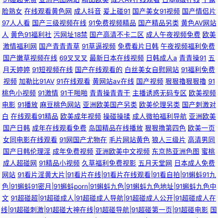
脸熟女
在线观看黄色网
成人抖音
爰上碰91
国产美女91视频
国产情侣片
97人人看
国产三级视频在线
91免费视频精品
国产精品另类
黄色AV网站
人
黄色91福利社
污网址18禁
国产高清不卡二区
成人午夜视频免费
欧美
激情福利网
国产青青青草
91草逼视频
免费看片日韩
午夜视频福利免费
国产嫩草视频在线
69叉叉叉
最新日本在线视频
日韩成人a
青青操91
五
月天婷婷
91短视频在线
国产在线观看的
白丝美女自慰网站
91福利免费
视频
加勒比91AV
91在线观看
黄网站av在线
国产视频
狠狠擼狠狠擼
91
桃色小视频
91激情
91干啪啪
青青操青青干
主播诱惑无码专区
欧美视频
电影
91播放
麻豆桃色网站
亚洲欧美国产另类
欧美伦理另类
国产刺激对
白
在线观看91精品
欧美成年视频
操碰操揉
成人微拍福利导航
亚洲欧美
国产日韩
成年在线观看免费
岛国精品在线播放
狠狠撸第四色
欧美一页
女同电影在线观看
91网国产尤物在
毛片网站黄色
狼人三级片
高清男同
国产日韩伦理淫
成年免费视频
亚洲欧美中文视频
东京热亚洲色图
蜜桃
成人超碰网
91精品小视频
久草福利免费视影
五月天堂网
日本成人免费
网站
91看片淫黄大片|91看片在线|91看片在线观看|91看自拍|91蝌蚪91九
色|91蝌蚪91密月|91蝌蚪porn|91蝌蚪九色|91蝌蚪九色地址|91蝌蚪九色中
文
91超碰超|91超碰成人|91超碰成人导航|91超碰成人公开|91超碰成人在
线|91超碰刺激|91超碰大神在线|91超碰导航|91超碰第一页|91超碰电影
国