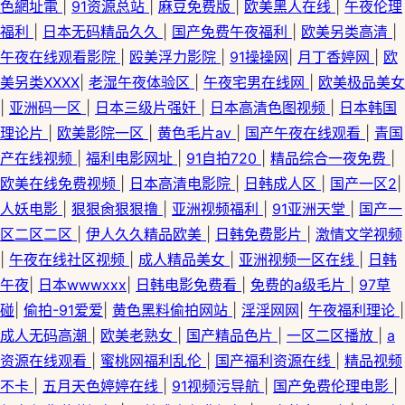
色網址電
|
91资源总站
|
麻豆免费版
|
欧美黑人在线
|
午夜伦理
福利
|
日本无码精品久久
|
国产免费午夜福利
|
欧美另类高清
|
午夜在线观看影院
|
殴美浮力影院
|
91操操网
|
月丁香婷网
|
欧
美另类XXXX
|
老湿午夜体验区
|
午夜宅男在线网
|
欧美极品美女
|
亚洲码一区
|
日本三级片强奸
|
日本高清色图视频
|
日本韩国
理论片
|
欧美影院一区
|
黄色毛片av
|
国产午夜在线观看
|
青国
产在线视频
|
福利电影网址
|
91自拍720
|
精品综合一夜免费
|
欧美在线免费视频
|
日本高清电影院
|
日韩成人区
|
国产一区2
|
人妖电影
|
狠狠肏狠狠撸
|
亚洲视频福利
|
91亚洲天堂
|
国产一
区二区二区
|
伊人久久精品欧美
|
日韩免费影片
|
激情文学视频
|
午夜在线社区视频
|
成人精品美女
|
亚洲视频一区在线
|
日韩
午夜
|
日本wwwxxx
|
日韩电影免费看
|
免费的a级毛片
|
97草
碰
|
偷拍-91爱爱
|
黄色黑料偷拍网站
|
淫淫网网
|
午夜福利理论
|
成人无码高潮
|
欧美老熟女
|
国产精品色片
|
一区二区播放
|
a
资源在线观看
|
蜜桃网福利乱伦
|
国产福利资源在线
|
精品视频
不卡
|
五月天色婷婷在线
|
91视频污导航
|
国产免费伦理电影
|