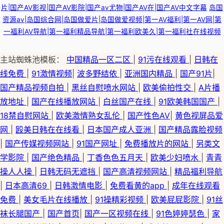
片|国产AV影视|国产AV影院|国产av尤物|国产AV在|国产AV中文字幕
岛国
资源av|岛国综合网|岛国做爱片|岛国做爱视频|第一AV福利|第一AV网|第
一福利AV导航|第一福利精品导航|第一福利欧美久|第一福利社在线视频
主站蜘蛛池模板：
中国精品一区二区
|
91污在线观看
|
日韩在
线免费
|
91激情视频
|
波多野结依
|
亚洲国内精品
|
国产91片
|
国产精品视频自拍
|
黑丝自慰喷水网站
|
欧美偷拍性交
|
A片播
放地址
|
国产在线播放网站
|
白丝国产在线
|
91欧美韩国国产
|
18禁自慰网站
|
欧美激情熟女乱伦
|
国产性色AV
|
黄色视屏品爱
网
|
殴美日韩在在线看
|
日本国产成人亚洲
|
国产精品露脸视频
|
国产传媒视频网站
|
91国产网址
|
免费播放片的网站
|
另类文
学影院
|
国产绝色精品
|
丁香色色五月天
|
欧美少妇喷水
|
青青
操人人操
|
日韩无码无遮挡
|
国产高清视频网站
|
精品福利导航
|
日本高清69
|
日韩激情电影
|
免费看黄的app
|
成年在线观看
免费
|
美女毛片在线播放
|
91操精彩视频
|
欧美屁屁影院
|
91丝
袜长腿国产
|
国产首页
|
国产一区视频在线
|
91色婷婷瑟色
|
家