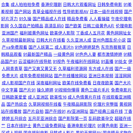
合集
成人拍拍拍免费
香港伦理剧
日韩大片观看网址
日韩免费电影
91羞
羞视频
国产网站
青草全福视在线
性导航影视AV
日本一级在线视频
国产
探花视频91 99福利网 日韩操B视频 免费阿Ⅴ 狠狠日综合网 91啪视频网站 欧
好片浮力
91久操
国产精品成人在线
精品免费看
人人看操碰
午夜伦理电
影网
久久国自产拍精品
高清乱码0
国产欧美
日韩三级黄色A片
伦理电影
美不卡成人在线 91专区在线 欧美专区线路一 avttAV51 久91c 亚洲视频国产
亚洲国产
福利姬黄色网址
欧美伊人影院
丁香成人五月花
黄色网网址女
久草视频最新网址
日韩大片在线看
久久亚洲人成
亚州色图乱伦小说
国
ts 91香蕉综合操网 亚洲主播国产 久久艹精品在线 91蜜臀在线观看入口 日本
产va免费观看
国产人妖第二
成人影片h
91色婷婷瑟色
东京热狠狠草
日
韩精品观看
91最新国产精品
一级黄色网
91色色人妻
都市激情婷婷
91精
一级免费影片 91伊人超碰在线 人人爽爽91 91伪娘网站 日韩无码第6页 精品
品国产91
云涩福利在线导航
91视色
午夜福利在线网站
91直播
91处女
伊
人网青青草
国产又爽又黄又无
久草福利资源网
东方成人在线
国产一级
人妻久久精 91视频精选 色悠悠手机综合网 东京热导航大乱 影音先锋人妻资
免费大片
成年免费视频网站
国产在线播放网站
亚洲日本视频
淫淫网网
成人影视国产在线
深夜福利网址
欧美在线免费看
日夜夜欧美
国产大片
源 黄香蕉网 91传播媒mv 黄色91 91超碰人人澡人人妻 午夜影院体验区 国产
中文字幕
国产片91
操久婷婷
91视频你懂得
黄色三级片毛片
免费电影片
日韩欧美爱爱
成人亚洲区
欧美性16
成人色情黄片在线
在线观看亚洲精
内射在线一区 91性免费视频 亚洲一二区 激情综合网激情九月 91大神精品丝
品
国产热综合
久草网视频在线看
午夜精品网影院
伦理片完整版
黄视网
站在线播放
国产片自拍
国产在线91
AV亚洲网址
国产经典三级在线
丁香
袜女神 久草久草热资源 91免费在线观看高清 www五月天丁香社区 日朝精品
婷婷五月综合
五月花亚洲综合
国产影院第一页
乱码欧美孕交
超碰在线
艹
日本在线护士
黄色三级免费网址
香港电影伦理片
91黄色电影
亚洲一
区成人视频
国产福利电影
日韩成人影片
男的天堂网AV
国产精品尤物在
BB 国产精品久久网站 91色色影院 欧美综合色 国产精品熟女免费一区 蜜臀