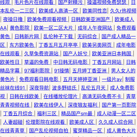
线观
|
毛片色片在线观看
|
国产射精污
|
操逼视频免费瑟瑟
|
日
本乱伦一二三区
|
欧美成人高清一区
|
欧美同性恋
|
久久r热视频
|
夜操日撸
|
欧美免费观看视频
|
日韩欧美亚洲国产
|
欧美成人
AA
|
黄色影院
|
欧美一区二区大片
|
成年人午夜网站
|
免费观看
黄色
|
日韩新片网
|
乱伦种子下载
|
无码综合
|
国产成人精品一
区
|
东方欧美色
|
丁香五月五月亭亭
|
欧美另类网页
|
成年电影
在线观看
|
久草兔费资源站
|
国产人妖兮
|
欧美亚洲日本韩国
|
欧美性日
|
草逼的免费
|
中日韩无码电影
|
丁香五月网站
|
日韩
精品字幕
|
97福利影院
|
91操情
|
五月婷丁香亚洲
|
男人女人的
黄色片
|
免费观看日韩电影
|
五月天婷婷亚洲
|
一级片av
|
制服
丝袜在线91
|
深夜导航
|
波多野结氏
|
乱伦五月天
|
成人免费影
视
|
日韩在线欧美
|
在线播放伦理片
|
高清无码免费不卡
|
青草
青青视频在线
|
欧美在线伊人
|
深夜狼友福利
|
国产第一页影院
|
丁香五月综合
|
福利三区
|
精品国产sm最
|
成人动漫一区二区
|
人妻超碰
|
伦理影院在线观看
|
欧美成人区
|
久久成人综合网
|
在线青青草
|
国产乱伦视频自拍
|
蜜芽精品一区
|
成人黄色大片