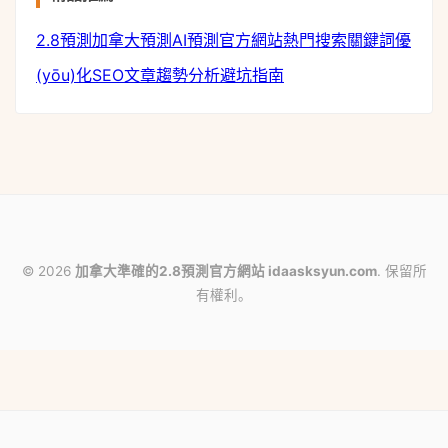
m
2.8預測
加拿大預測
AI預測
官方網站
熱門搜索
關鍵詞優
(yōu)化
SEO文章
趨勢分析
避坑指南
© 2026
加拿大準確的2.8預測官方網站 idaasksyun.com
. 保留所
有權利。